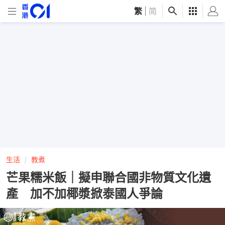
繁
|
简
生活
教煮
芒果糯米飯｜擬申聯合國非物質文化遺
產 加不加椰漿掀泰國人爭論