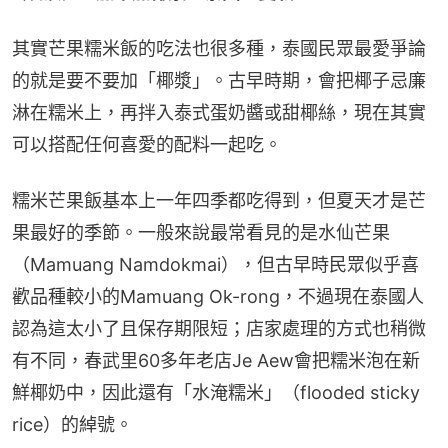
其實芒果糯米飯的吃法也很多種，泰國民眾最愛爭論
的就是要不要加「椰漿」。古早時期，會把椰子忌廉
淋在糯米上，再拌入泰式蛋奶醬或甜椰絲，現在其實
可以搭配任何喜愛的配料一起吃。
糯米芒果飯基本上一年四季都吃得到，但夏天才是芒
果最好的季節。一般來說最常看見的是水仙芒果
（Mamuang Namdokmai），但古早時民眾似乎喜
歡品種較小的Mamuang Ok-rong，不過現在泰國人
認為這太小了且保存期限短；店家處理的方式也稍微
有不同，春武里60多年老店Je Aew會把糯米泡在新
鮮椰奶中，因此還有「水淹糯米」（flooded sticky 
rice）的綽號。