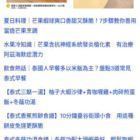
夏日料理｜芒果蝦球爽口香甜又酥脆！7步驟教你善用
當造芒果烹調
水果冷知識｜芒果含抗神經系統發炎植化素 有治療
阿茲海默症潛力
飲食熱話｜泰國人早餐多以米飯為主？盤點3道常見
泰式早餐
【泰式三餸一湯】柚子大蝦沙律+青咖喱雞+肉碎煎蛋
飯+冬蔭功湯
【泰式香蕉煎餅食譜】10分鐘曼谷街頭小食 用這種
餅皮免搓更酥脆
泰式冬蔭功湯食譜｜冬蔭功配大頭蝦最好 輕鬆取蝦