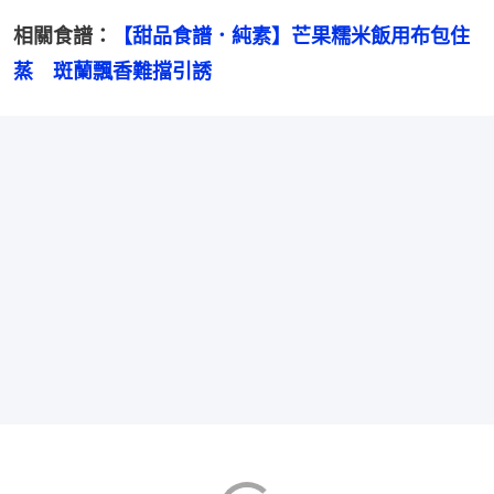
相關食譜：
【甜品食譜．純素】芒果糯米飯用布包住
蒸　斑蘭飄香難擋引誘