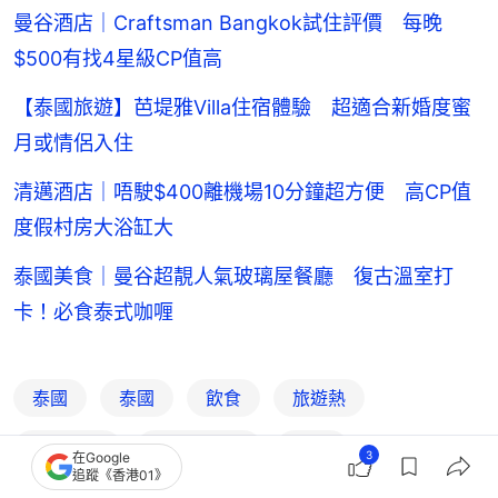
曼谷酒店｜Craftsman Bangkok試住評價 每晚
$500有找4星級CP值高
【泰國旅遊】芭堤雅Villa住宿體驗 超適合新婚度蜜
月或情侶入住
清邁酒店｜唔駛$400離機場10分鐘超方便 高CP值
度假村房大浴缸大
泰國美食｜曼谷超靚人氣玻璃屋餐廳 復古溫室打
卡！必食泰式咖喱
泰國
泰國
飲食
旅遊熱
旅遊熱話
食玩買通識
奶茶
3
在Google
追蹤《香港01》