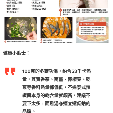
健康小貼士：
100克的冬蔭功湯，約含53千卡熱
量，其實香茅、南薑、檸檬葉、乾
葱等香料熱量都偏低，不過泰式辣
椒醬本身的鈉含量就頗高，建議不
要下太多，而雞湯亦適宜選低鈉的
品牌。