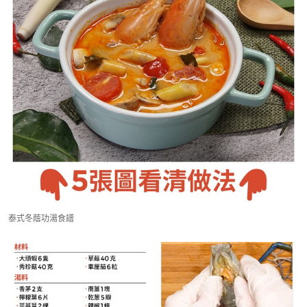
泰式冬蔭功湯食譜