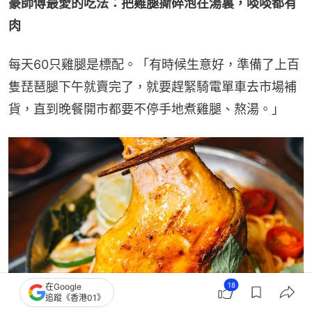
豪師傅最愛的吃法：把雞腿撕碎泡在湯裏，啖啖都有
肉
每天60只雞腿是標配。「有時候生意好，準備了上百
隻琵琶腿下午就賣完了，就要趕緊騎電單車去市場補
貨，直到晚餐開市都要不停手地煮雞腿、熬湯。」
18
在Google
追蹤《香港01》