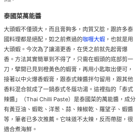
快捷。
泰國菜萬能醬
大頭蝦不僅頭大，而且膏夠多，肉質又腍，跟許多泰
國料理都是絕配，如之前煮過的
咖喱大蝦
，也就是用
大頭蝦。今次為了讓湯更香，在煲之前就先起膏爆
香。方法其實簡單到不得了，只需在蝦頭的底部剪一
刀，擘開已見到橙黃色的蝦膏，再用小匙取出便可，
接著以中火爆香蝦膏，跟泰式辣醬拌勻留用，跟其他
香料混合就成了一鍋泰式冬蔭功湯。這裡指的「泰式
辣醬」（Thai Chilli Paste）是泰國菜的萬能醬，成分
有黃豆油、蝦乾、洋葱、蒜、辣椒乾、羅望子、蝦醬
等，筆者已多次推薦。它味道不太辣，反而帶甜，很
適合煮海鮮。