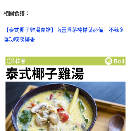
相關食譜：
【泰式椰子雞湯食譜】南薑香茅檸檬葉必備　不辣冬
蔭功啖啖椰香