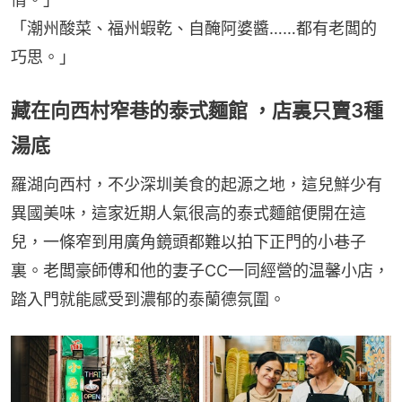
「潮州酸菜、福州蝦乾、自醃阿婆醬……都有老闆的
巧思。」
藏在向西村窄巷的泰式麵館 ，店裏只賣3種
湯底
羅湖向西村，不少深圳美食的起源之地，這兒鮮少有
異國美味，這家近期人氣很高的泰式麵館便開在這
兒，一條窄到用廣角鏡頭都難以拍下正門的小巷子
裏。老闆豪師傅和他的妻子CC一同經營的温馨小店，
踏入門就能感受到濃郁的泰蘭德氛圍。