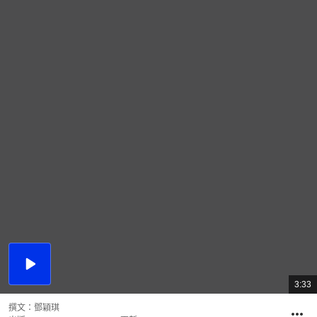
播
放
3:33
總
影
共
片
時
撰文：
鄧穎琪
間