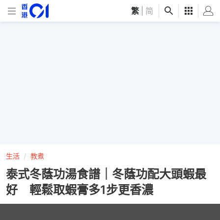
繁
|
简
生活
教煮
泰式冬蔭功湯食譜｜冬蔭功配大頭蝦最
好 輕鬆取蝦膏多1步更香濃