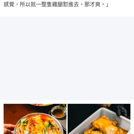
感覺，所以就一整隻雞腿懟進去，那才爽。」