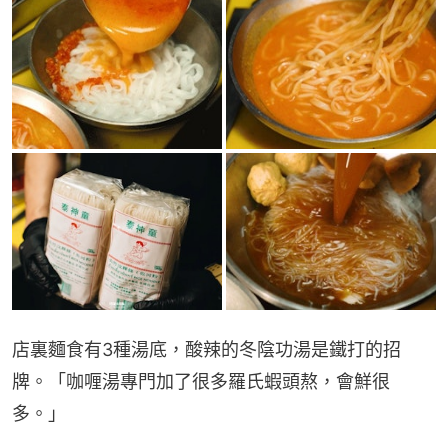
店裏麵食有3種湯底，酸辣的冬陰功湯是鐵打的招
牌。「咖喱湯專門加了很多羅氏蝦頭熬，會鮮很
多。」