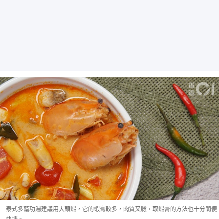
泰式多蔭功湯建議用大頭蝦，它的蝦膏較多，肉質又腍，取蝦膏的方法也十分簡便