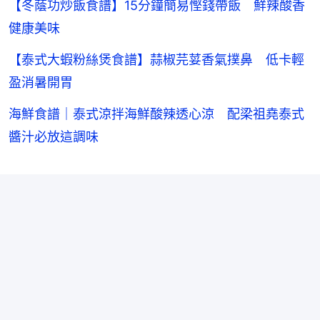
【冬蔭功炒飯食譜】15分鐘簡易慳錢帶飯 鮮辣酸香
健康美味
【泰式大蝦粉絲煲食譜】蒜椒芫荽香氣撲鼻 低卡輕
盈消暑開胃
海鮮食譜｜泰式涼拌海鮮酸辣透心涼 配梁祖堯泰式
醬汁必放這調味