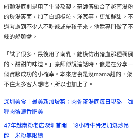
船麵湯底則是用了牛骨熬製，豪師傅融合了越南湯粉
的煲湯裏面，加了白胡椒粒、洋葱等，更加鮮甜。不
過考慮到不少人不吃辣或帶孩子來，他還專門做了不
辣的船麵醬。
「試了很多，最後用了南乳，能模仿出豬血那種稠稠
的、甜甜的味道。」豪師傅說這話時，像是在分享一
個實驗成功的小確幸。本來店裏是沒mama麵的，架
不住太多客人想吃，所以也加上了。
深圳美食｜最美新加坡菜：肉骨茶湯底每日現熬 咖
喱肉蟹濃香肥美
47年越南粉老店深圳首開 18小時牛骨湯加爆炒吊
龍 米粉無限續