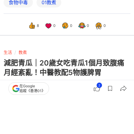
食物中毒
01教煮
8
0
0
0
0
生活
教煮
減肥青瓜｜20歲女吃青瓜1個月致腹痛
月經紊亂！中醫教配5物護脾胃
2
在Google
追蹤《香港01》