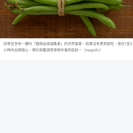
四季豆含有一種叫「植物血球凝集素」的天然毒素，如果沒有煮熟就吃，會在1至3
小時內出現噁心、嘔吐和腹瀉等食物中毒的症狀。（magnific）