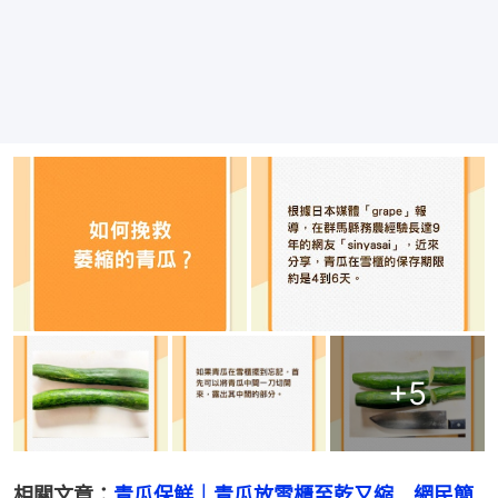
+
5
相關文章：
青瓜保鮮｜青瓜放雪櫃至乾又縮　網民簡