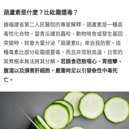
葫蘆素是什麼？比砒霜還毒？
據福建省第二人民醫院的專家解釋，葫蘆素是一種高
毒性化合物，當青瓜遭到蟲咬、動物啃食或發生基因
突變時，就會大量分泌「葫蘆素B」來自我防禦。這
種毒素比部分砒霜還要毒，而且非常耐高溫，日常的
蒸煮根本無法將其分解。
若誤食恐致噁心、胃痙攣、
腹瀉以及損害肝細胞，嚴重時足以引發急性中毒死
亡。