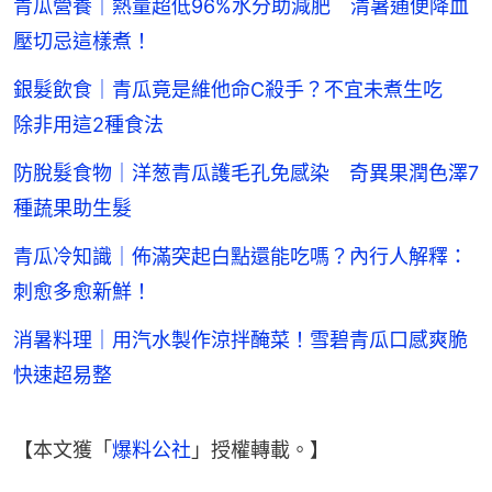
青瓜營養｜熱量超低96%水分助減肥 清暑通便降血
壓切忌這樣煮！
銀髮飲食｜青瓜竟是維他命C殺手？不宜未煮生吃
除非用這2種食法
防脫髮食物｜洋葱青瓜護毛孔免感染 奇異果潤色澤7
種蔬果助生髮
青瓜冷知識｜佈滿突起白點還能吃嗎？內行人解釋：
刺愈多愈新鮮！
消暑料理｜用汽水製作涼拌醃菜！雪碧青瓜口感爽脆
快速超易整
【本文獲「
爆料公社
」授權轉載。】