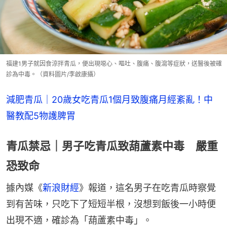
福建1男子就因食涼拌青瓜，便出現噁心、嘔吐、腹痛、腹瀉等症狀，送醫後被確
診為中毒。（資料圖片/李啟康攝）
減肥青瓜｜20歲女吃青瓜1個月致腹痛月經紊亂！中
醫教配5物護脾胃
青瓜禁忌｜男子吃青瓜致葫蘆素中毒 嚴重
恐致命
據內媒《
新浪財經
》報道，這名男子在吃青瓜時察覺
到有苦味，只吃下了短短半根，沒想到飯後一小時便
出現不適，確診為「葫蘆素中毒」。