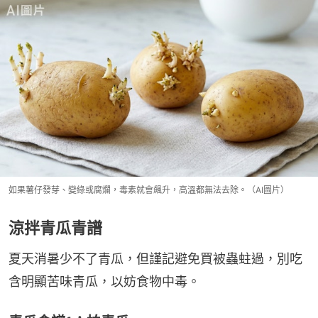
如果薯仔發芽、變綠或腐爛，毒素就會飆升，高溫都無法去除。（AI圖片）
涼拌青瓜青譜
夏天消暑少不了青瓜，但謹記避免買被蟲蛀過，別吃
含明顯苦味青瓜，以妨食物中毒。