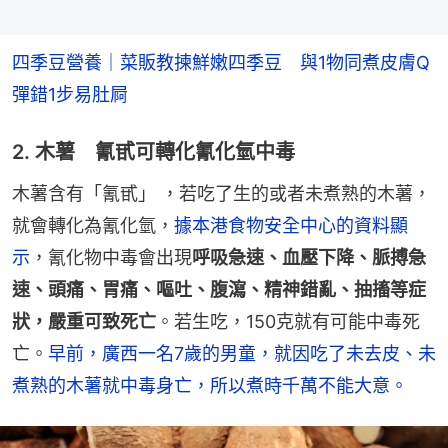
四季豆營養｜菜販教揀鮮嫩四季豆　與1物同煮皮膚Q
彈錯1步易肚屙
2. 木薯 氰甙可轉化氰化氫中毒
木薯含有「氰甙」 ，若吃了生的或者未煮熟的木薯，
就會轉化為氰化氫，
據本港食物安全中心的資料顯
示
，氰化物中毒會出現
呼吸急速、血壓下降、脈搏急
速、頭痛、胃痛、嘔吐、腹瀉、精神錯亂、抽搐等症
狀，嚴重可致死亡
。若生吃，150克就有可能中毒死
亡。
早前，廣西一名7歲的男童，就因吃了未去皮、未
煮熟的木薯就中毒身亡，所以煮時千萬不能大意。