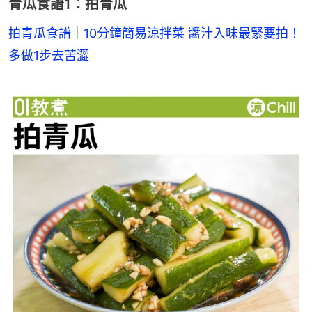
青瓜食譜1：拍青瓜
拍青瓜食譜｜10分鐘簡易涼拌菜 醬汁入味最緊要拍！
多做1步去苦澀