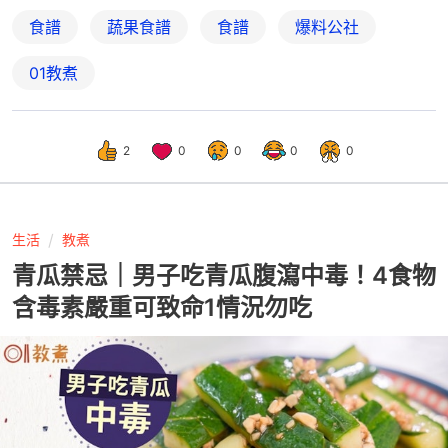
食譜
蔬果食譜
食譜
爆料公社
01教煮
2
0
0
0
0
生活
教煮
青瓜禁忌｜男子吃青瓜腹瀉中毒！4食物
含毒素嚴重可致命1情況勿吃