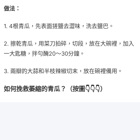
做法：
1. 4根青瓜，先表面搓鹽去澀味，洗去鹽巴。
2. 擦乾青瓜，用菜刀拍碎，切段，放在大碗裡，加入
一大匙糖，拌勻醃20～30分鐘。
3. 兩瓣的大蒜和半枝辣椒切末，放在碗裡備用。
如何挽救萎縮的青瓜？（按圖👇👇👇）