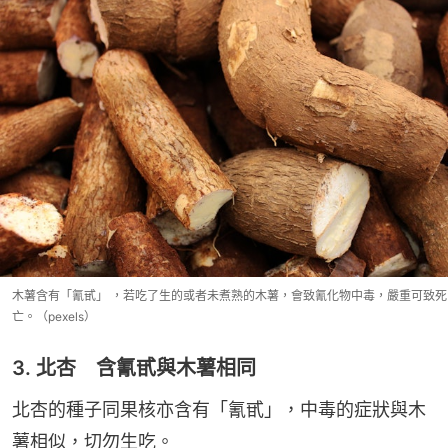
木薯含有「氰甙」 ，若吃了生的或者未煮熟的木薯，會致氰化物中毒，嚴重可致死
亡。（pexels）
3. 北杏 含氰甙與木薯相同
北杏的種子同果核亦含有「氰甙」，中毒的症狀與木
薯相似，切勿生吃。