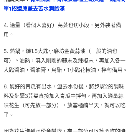
單1招還原兼去苦水潤飽滿
4. 適量（看個人喜好）芫荽也切小段，另外裝著備
用。
5. 熱鍋，燒1.5大匙小磨坊金黃蒜油（一般的油也
可）。油熱，澆入剛剛的蒜末及辣椒末，再加入各一
大匙醬油，醬油膏，烏醋，1小匙花椒油，拌勻備用。
6. 醃好的青瓜有出水，瀝去水份後，將步驟2的調味
料及步驟3芫荽直接加入青瓜中拌勻，再加入適量蒜
味花生（可先放一部分），放雪櫃醃半天，就可以吃
了。
因為花生泡到水份會變軟，有一部分可以等要吃的時