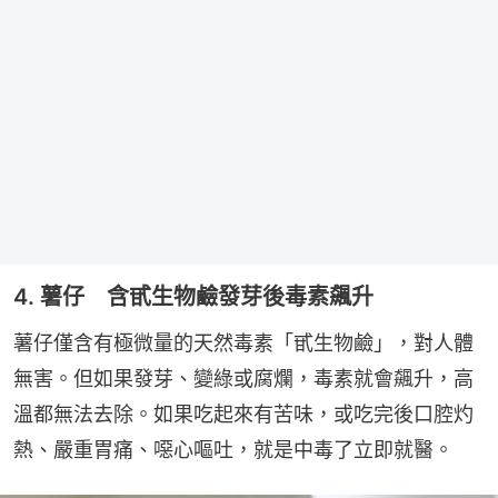
4. 薯仔 含甙生物鹼發芽後毒素飆升
薯仔僅含有極微量的天然毒素「甙生物鹼」，對人體
無害。但如果發芽、變綠或腐爛，毒素就會飆升，高
溫都無法去除。如果吃起來有苦味，或吃完後口腔灼
熱、嚴重胃痛、噁心嘔吐，就是中毒了立即就醫。