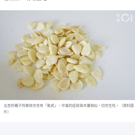
北杏的種子同果核亦含有「氰甙」，中毒的症狀與木薯相似，切勿生吃。（資料圖
片）