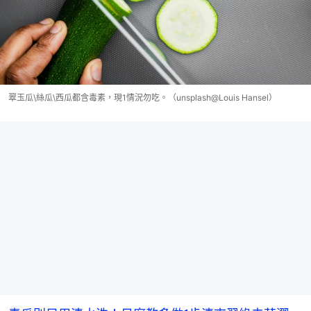
翠玉瓜\絲瓜\西瓜都含毒素，現1情況勿吃。（unsplash@Louis Hansel）