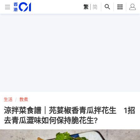
繁
|
简
生活
教煮
涼拌菜食譜｜芫荽椒香青瓜拌花生 1招
去青瓜澀味如何保持脆花生?