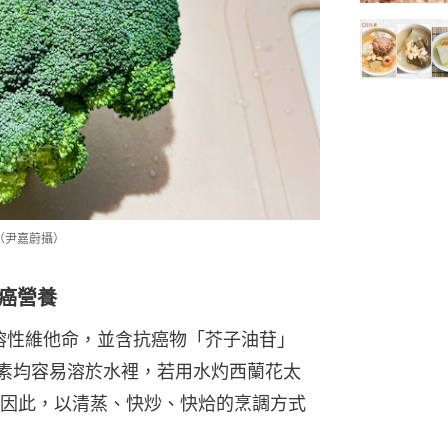
（尹嘉蔚攝）
抗癌營養
溶性維他命，並含抗癌物「芥子油苷」
三種營養素均容易溶於水裡，若用水灼西蘭花太
因此，以清蒸、快炒、快烚的烹調方式