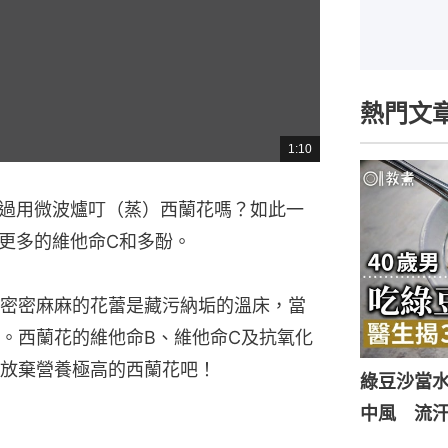
熱門文
1:10
總
共
時
間
過用微波爐叮（蒸）西蘭花嗎？如此一
更多的維他命C和多酚。
密密麻麻的花蕾是藏污納垢的溫床，當
。西蘭花的維他命B、維他命C及抗氧化
放棄營養極高的西蘭花吧！
綠豆沙當
中風 流