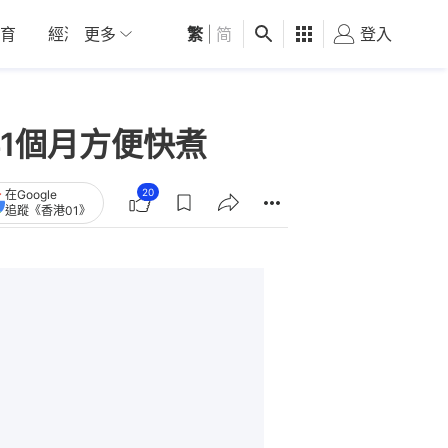
育
經濟
更多
01深圳
繁
觀點
|
简
健康
好食玩飛
登入
女
1個月方便快煮
20
在Google
追蹤《香港01》