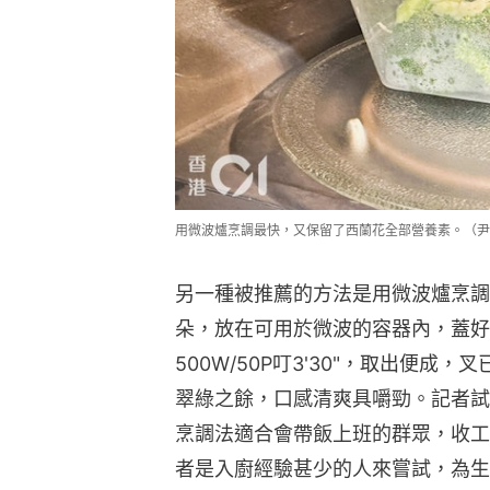
用微波爐烹調最快，又保留了西蘭花全部營養素。（尹
另一種被推薦的方法是用微波爐烹調
朵，放在可用於微波的容器內，蓋好
500W/50P叮3'30"，取出便
翠綠之餘，口感清爽具嚼勁。記者試過
烹調法適合會帶飯上班的群眾，收工
者是入廚經驗甚少的人來嘗試，為生