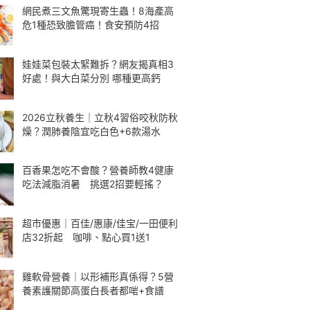
網民煮三文魚驚現寄生蟲！8海產高
危1種恐致膽管癌！食安預防4招
娃娃菜包裝太緊難拆？網友揭真相3
好處！與大白菜分別 哪種更高鈣
2026立秋養生｜立秋4習俗咬秋防秋
燥？潤肺養陰宜吃白色+6款湯水
百香果怎吃不會酸？營養師教4健康
吃法減脂消暑 挑選2招要輕搖？
超市優惠｜百佳/惠康/佳宝/一田便利
店32折起 咖啡、點心買1送1
雞軟骨營養｜以形補形真係得？5營
養素護關節高蛋白長者都啱+食譜