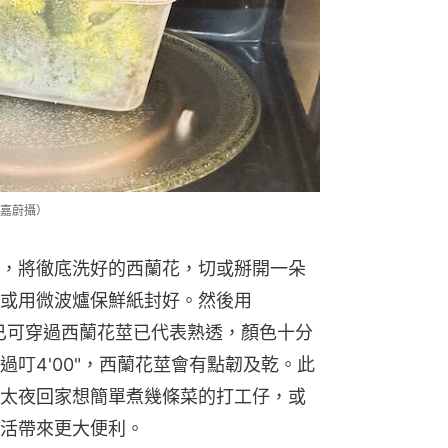
嘉蔚攝）
，將徹底洗好的西蘭花，切或掰開一朵
或用微波爐保鮮紙封好。然後用
成，叉已可穿過西蘭花莖已代表熟透，顏色十分
叮4'00"，西蘭花莖會有點韌及乾。此
太夜回家想簡單煮幾條菜的打工仔，或
活帶來更大便利。