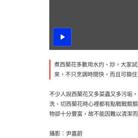
播
放
影
片
煮西蘭花多數用水灼、炒，大家試
來，不只烹調時間快，而且可鎖住
不少人說西蘭花又多菜蟲又多污垢，
洗、切西蘭花時心裡都有點戰戰競競
物卻十分豐富，故不能因難以清潔而
攝影︰尹嘉蔚