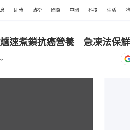
息
即時
熱榜
國際
中國
科技
生活
體
爐速煮鎖抗癌營養 急凍法保鮮
22