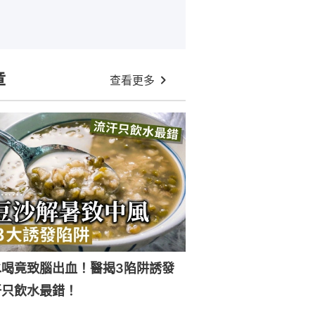
章
查看更多
水喝竟致腦出血！醫揭3陷阱誘發
汗只飲水最錯！