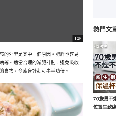
熱門文
1:26
總
共
時
間
亮的外型是其中一個原因。肥胖也容易
病等。適當合理的減肥計劃，避免吸收
的食物，令瘦身計劃可事半功倍。
70歲男不
位置生致癌