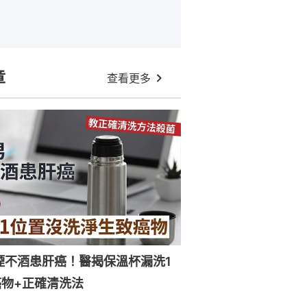
章
查看更多
煙不酒患肝癌！醫揭保溫杯漏洗1
物+正確清洗法