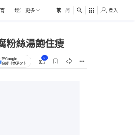
育
經濟
更多
01深圳
繁
觀點
|
简
健康
好食玩飛
登入
女
腐粉絲湯飽住瘦
63
在Google
追蹤《香港01》