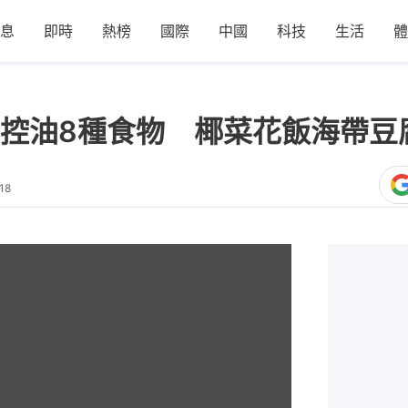
息
即時
熱榜
國際
中國
科技
生活
體
控油8種食物 椰菜花飯海帶豆
18