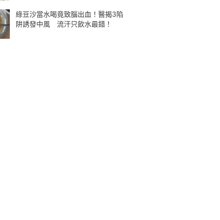
綠豆沙當水喝竟致腦出血！醫揭3陷
阱誘發中風 流汗只飲水最錯！