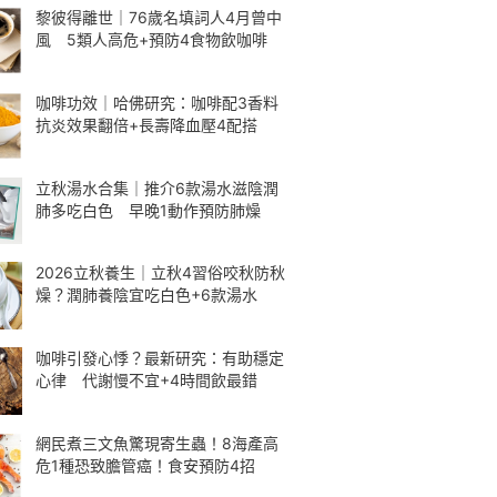
黎彼得離世｜76歲名填詞人4月曾中
風 5類人高危+預防4食物飲咖啡
咖啡功效｜哈佛研究：咖啡配3香料
抗炎效果翻倍+長壽降血壓4配搭
立秋湯水合集｜推介6款湯水滋陰潤
肺多吃白色 早晚1動作預防肺燥
2026立秋養生｜立秋4習俗咬秋防秋
燥？潤肺養陰宜吃白色+6款湯水
咖啡引發心悸？最新研究：有助穩定
心律 代謝慢不宜+4時間飲最錯
網民煮三文魚驚現寄生蟲！8海產高
危1種恐致膽管癌！食安預防4招