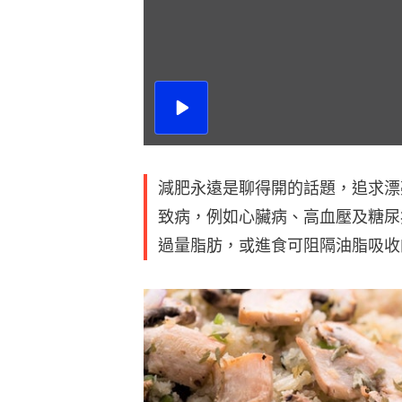
播
放
影
片
減肥永遠是聊得開的話題，追求漂
致病，例如心臟病、高血壓及糖尿
過量脂肪，或進食可阻隔油脂吸收