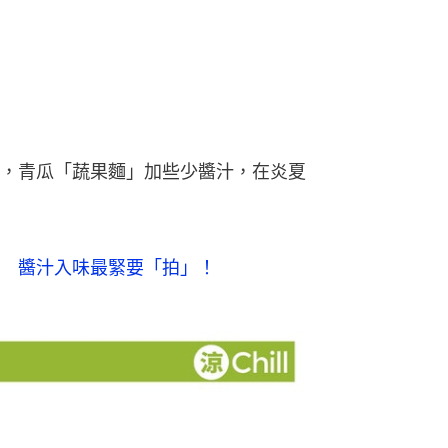
，青瓜「蔬果麵」加些少醬汁，在炎夏
　醬汁入味最緊要「拍」！