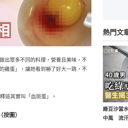
熱門文
做出眾多不同的料理，營養且美味，不
的雞蛋」，讓她看到嚇了好大一跳，不
釋這其實叫「血斑蛋」。
綠豆沙當
（按圖）
中風 流