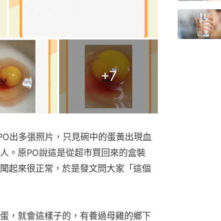
+
7
菜」PO出多張照片，只見碗中的蛋黃出現血
人。原PO說這是從超市買回來的盒裝
聞起來很正常，於是發文問大家「這個
蛋，就會這樣子的，有養過母雞的鄉下