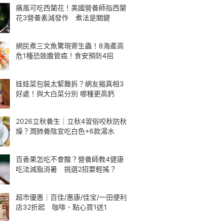
痛風可吃西蘭花！美國營養師指西蘭
花3營養素減發作 煮法是關鍵
網民煮三文魚驚現寄生蟲！8海產高
危1種恐致膽管癌！食安預防4招
娃娃菜包裝太緊難拆？網友揭真相3
好處！與大白菜分別 哪種更高鈣
2026立秋養生｜立秋4習俗咬秋防秋
燥？潤肺養陰宜吃白色+6款湯水
百香果怎吃不會酸？營養師教4健康
吃法減脂消暑 挑選2招要輕搖？
超市優惠｜百佳/惠康/佳宝/一田便利
店32折起 咖啡、點心買1送1