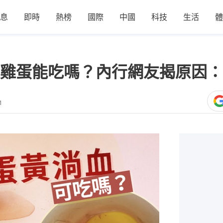
息
即時
熱榜
國際
中國
科技
生活
體
雞蛋能吃嗎？內行網友揭原因：
1