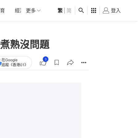
育
經濟
更多
01深圳
繁
觀點
|
简
健康
好食玩飛
登入
女
煮熟沒問題
3
在Google
追蹤《香港01》