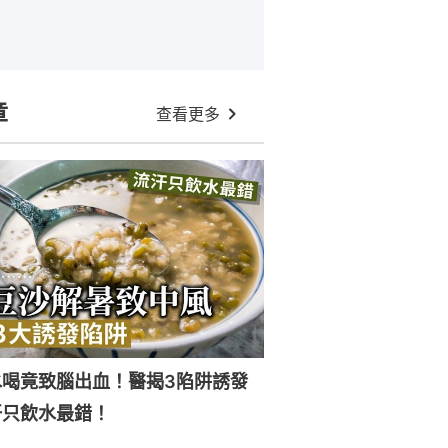
章
查看更多
水喝竟致腦出血！醫揭3陷阱誘發
汗只飲水最錯！