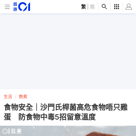
繁
|
简
生活
教煮
食物安全｜沙門氏桿菌高危食物唔只雞
蛋 防食物中毒5招留意溫度