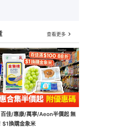
章
查看更多
百佳/惠康/萬寧/Aeon半價起 無
！$1換購金象米