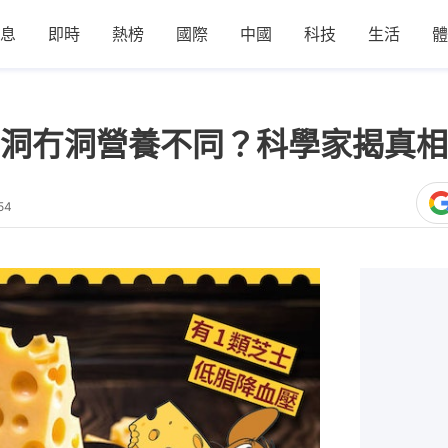
息
即時
熱榜
國際
中國
科技
生活
體
洞冇洞營養不同？科學家揭真相
54