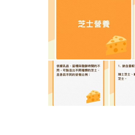
芝士洞非細菌造成 科學家：是