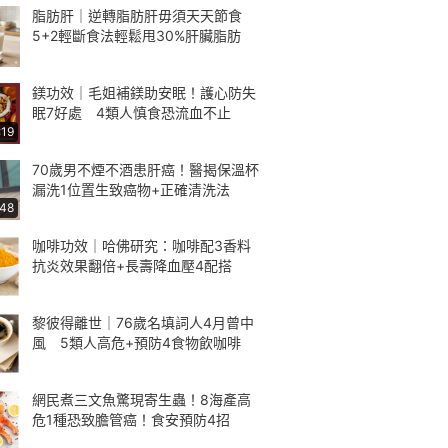
脂肪肝｜逆轉脂肪肝毋須天天節食
5+2輕斷食法輕鬆甩30%肝臟脂肪
鎂功效｜毛姐補鎂助安眠！護心防失
眠7好處 4類人慎食恐流血不止
:19
70歲男不煙不酒患肝癌！醫揭保溫杯
漏洗1位置生致癌物+正確清洗法
:48
咖啡功效｜哈佛研究：咖啡配3香料
抗炎效果翻倍+長壽降血壓4配搭
黎彼得離世｜76歲名填詞人4月曾中
風 5類人高危+預防4食物飲咖啡
網民煮三文魚驚現寄生蟲！8海產高
危1種恐致膽管癌！食安預防4招