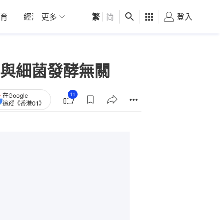
育
經濟
更多
01深圳
繁
觀點
|
简
健康
好食玩飛
登入
女
與細菌發酵無關
11
在Google
追蹤《香港01》