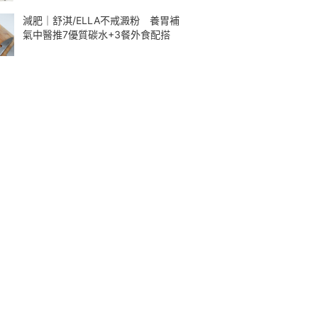
減肥｜舒淇/ELLA不戒澱粉 養胃補
氣中醫推7優質碳水+3餐外食配搭