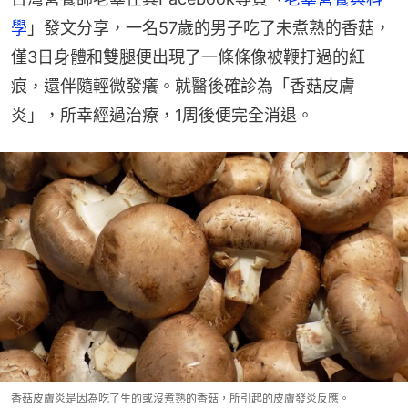
學
」發文分享，一名57歲的男子吃了未煮熟的香菇，
僅3日身體和雙腿便出現了一條條像被鞭打過的紅
痕，還伴隨輕微發癢。就醫後確診為「香菇皮膚
炎」，所幸經過治療，1周後便完全消退。
香菇皮膚炎是因為吃了生的或沒煮熟的香菇，所引起的皮膚發炎反應。