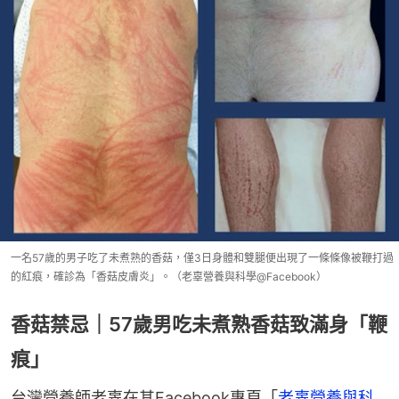
一名57歲的男子吃了未煮熟的香菇，僅3日身體和雙腿便出現了一條條像被鞭打過
的紅痕，確診為「香菇皮膚炎」。（老辜營養與科學@Facebook）
香菇禁忌｜57歲男吃未煮熟香菇致滿身「鞭
痕」
台灣營養師老辜在其Facebook專頁「
老辜營養與科