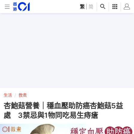
繁
|
简
生活
教煮
杏鮑菇營養｜穩血壓助防癌杏鮑菇5益
處 3禁忌與1物同吃易生痔瘡