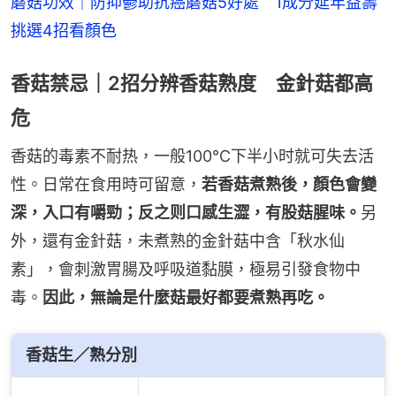
蘑菇功效｜防抑鬱助抗癌蘑菇5好處　1成分延年益壽 
挑選4招看顏色
香菇禁忌｜2招分辨香菇熟度 金針菇都高
危
香菇的毒素不耐热，一般100℃下半小时就可失去活
性。日常在食用時可留意，
若香菇煮熟後，顏色會變
深，入口有嚼勁；反之则口感生澀，有股菇腥味。
另
外，還有金針菇，未煮熟的金針菇中含「秋水仙
素」，會刺激胃腸及呼吸道黏膜，極易引發食物中
毒。
因此，無論是什麼菇最好都要煮熟再吃。
香菇生／熟分別