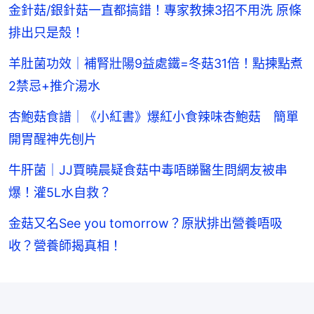
金針菇/銀針菇一直都搞錯！專家教揀3招不用洗 原條
排出只是殼！
羊肚菌功效｜補腎壯陽9益處鐵=冬菇31倍！點揀點煮
2禁忌+推介湯水
杏鮑菇食譜｜《小紅書》爆紅小食辣味杏鮑菇 簡單
開胃醒神先刨片
牛肝菌｜JJ賈曉晨疑食菇中毒唔睇醫生問網友被串
爆！灌5L水自救？
金菇又名See you tomorrow？原狀排出營養唔吸
收？營養師揭真相！