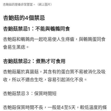
杏鮑菇的營養非常豐富。（網上圖片）
杏鮑菇的4個禁忌
杏鮑菇禁忌1：不能與鵪鶉同食
杏鮑菇和鵪鶉肉一起吃易使人生痔瘡，與鵪鶉蛋同食
會易生黑痣。
杏鮑菇禁忌2：煮熟才可食用
杏鮑菇屬於真菌菇，其含有的蛋白質不易被消化及吸
收，所以不適合生吃，容易引起消化不良。
杏鮑菇禁忌３：保質時間短
杏鮑菇保質時間不長，一般是4至5天，較低溫度的條