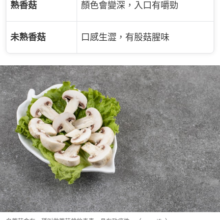
熟香菇
顏色會變深，入口有嚼勁
未熟香菇
口感生澀，有股菇腥味