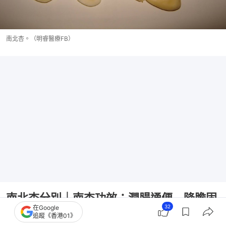
南北杏。（明睿醫療FB）
南北杏分別｜南杏功效：潤腸通便 降膽固
32
在Google
醇護心血管
追蹤《香港01》