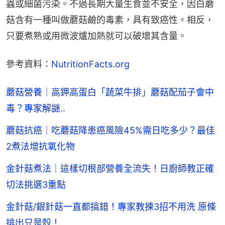
蟲或細菌污染。不過長期大量生食並不安全，因白蘑
菇含有一種叫做蘑菇鹼的毒素，具有致癌性。相反，
只要煮熟或用微波爐加熱就可以破壞其含量。
參考資料：
NutritionFacts.org
蘑菇營養｜高鉀高蛋白「蔬菜牛排」蘑菇配茄子會中
毒？專家解謎..
蘑菇抗癌｜吃蘑菇降患癌風險45%需日吃多少？最佳
2煮法增抗氧化物
金針菇煮法｜這樣切根部營養全流失！日廚師教正確
切法挑選3重點
金針菇/銀針菇一直都搞錯！專家教揀3招不用洗 原條
排出只是殼！