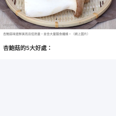
杏鮑菇味道鮮美而且低熱量，並含大量膳食纖維。（網上圖片）
杏鮑菇的5大好處：