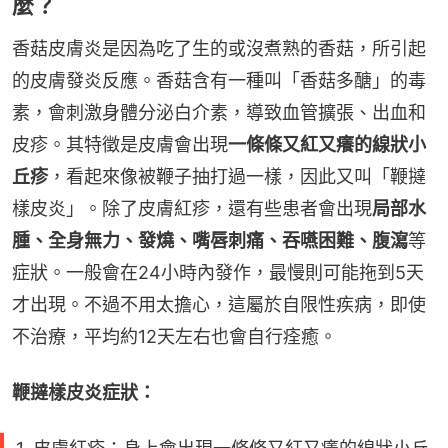
麼？
香菇皮膚炎是因為吃了生的或沒煮熟的香菇，所引起
的皮膚發炎反應。香菇含有一種叫「香菇多醣」的毒
素，會刺激身體分泌白介素，導致血管擴張、出血和
皮疹。其特徵是皮膚會出現
一條條又紅又癢的線狀小
丘疹
，看起來像被鞭子抽打過一樣，因此又叫「鞭撻
樣皮炎」。除了皮膚紅疹，還有些患者會出現
局部水
腫、全身無力、發燒、嘴唇刺痛、吞嚥困難、腹瀉
等
症狀。一般會在24小時內發作，最慢則可能拖到5天
才出現。不過不用太擔心，這屬於自限性疾病，即使
不治療，平均約12天左右也會自行痊癒。
鞭撻樣皮炎症狀：