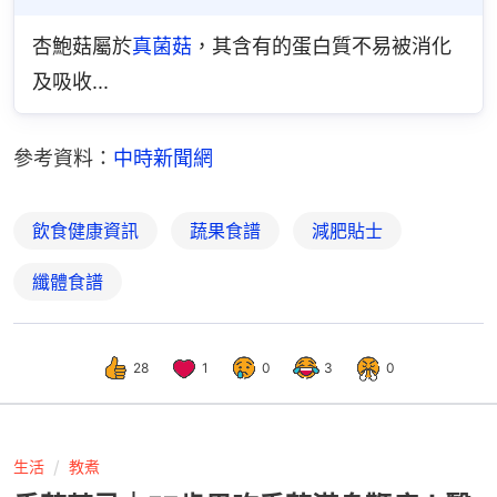
杏鮑菇屬於
真菌菇
，其含有的蛋白質不易被消化
及吸收...
參考資料：
中時新聞網
飲食健康資訊
蔬果食譜
減肥貼士
纖體食譜
28
1
0
3
0
生活
教煮