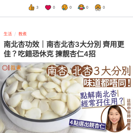
3
0
0
0
0
生活
教煮
南北杏功效｜南杏北杏3大分別 齊用更
佳？吃錯恐休克 揀靚杏仁4招