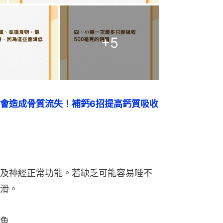
+
5
會造成骨質流失！補鈣6招提高鈣質吸收
及神經正常功能。若缺乏可能容易睡不
滑。
魚