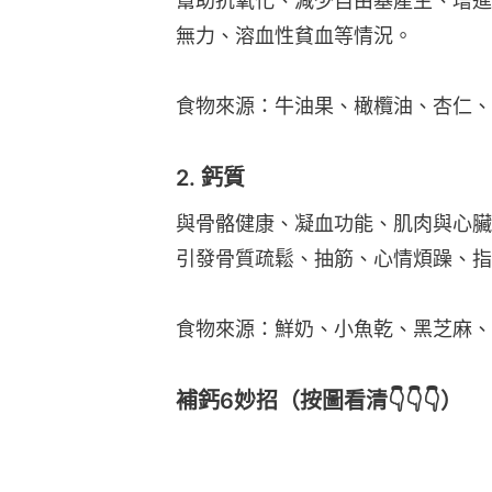
幫助抗氧化、減少自由基產生、增進
無力、溶血性貧血等情況。
食物來源：牛油果、橄欖油、杏仁、
2. 鈣質
與骨骼健康、凝血功能、肌肉與心臟
引發骨質疏鬆、抽筋、心情煩躁、指
食物來源：鮮奶、小魚乾、黑芝麻、
補鈣6妙招（按圖看清👇👇👇）