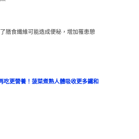
了膳食纖維可能造成便秘，增加罹患憩
再吃更營養！菠菜煮熟人體吸收更多鐵和