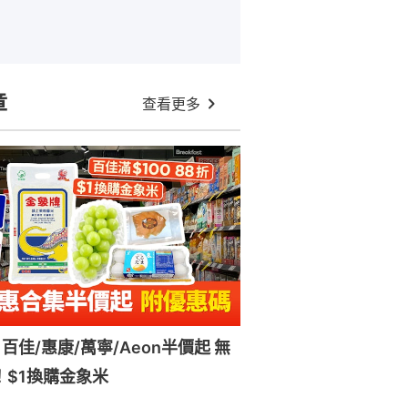
章
查看更多
百佳/惠康/萬寧/Aeon半價起 無
！$1換購金象米