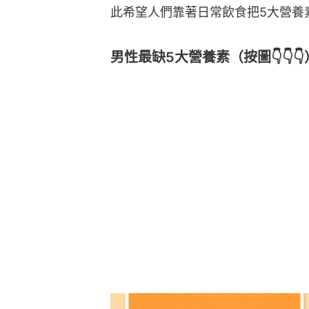
此希望人們靠著日常飲食把5大營養
男性最缺5大營養素（按圖👇👇👇