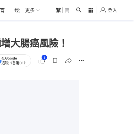
育
經濟
更多
01深圳
繁
觀點
|
简
健康
好食玩飛
登入
女
種增大腸癌風險！
8
在Google
追蹤《香港01》