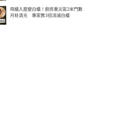
飛蟻入屋變白蟻！廚房重災區2米門數
月蛀清光 專家教3招消滅白蟻