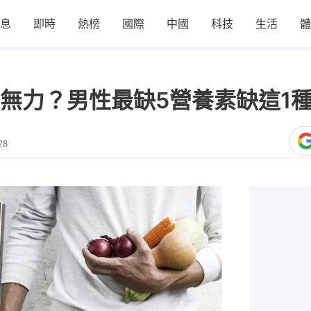
息
即時
熱榜
國際
中國
科技
生活
體
無力？男性最缺5營養素缺這1
28