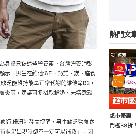
熱門文
為身體只缺這些營養素。台灣營養師彭
顯示，男生在維他命E、鈣質、鎂、膳食
是缺乏能維持能量正常代謝的維他命B2，
膚炎等，建議可多攝取鮮奶、未精緻穀
超市優惠｜
養師 珊珊》發文提醒，男生缺乏營養素
門檻88折
有狀況出現時卻不一定可以補救」，因