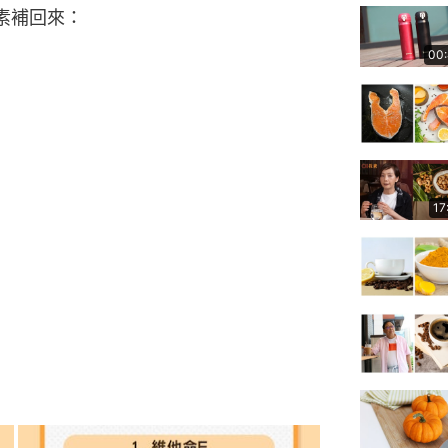
素補回來：
00
）
17