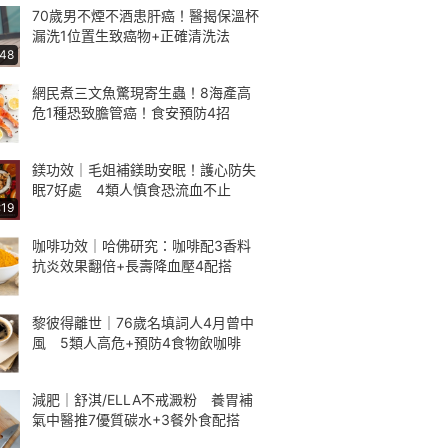
70歲男不煙不酒患肝癌！醫揭保溫杯
漏洗1位置生致癌物+正確清洗法
:48
網民煮三文魚驚現寄生蟲！8海產高
危1種恐致膽管癌！食安預防4招
鎂功效｜毛姐補鎂助安眠！護心防失
眠7好處 4類人慎食恐流血不止
:19
咖啡功效｜哈佛研究：咖啡配3香料
抗炎效果翻倍+長壽降血壓4配搭
黎彼得離世｜76歲名填詞人4月曾中
風 5類人高危+預防4食物飲咖啡
減肥｜舒淇/ELLA不戒澱粉 養胃補
氣中醫推7優質碳水+3餐外食配搭