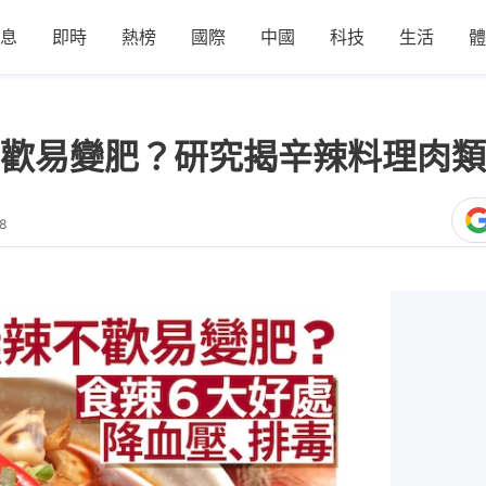
息
即時
熱榜
國際
中國
科技
生活
體
歡易變肥？研究揭辛辣料理肉類
8