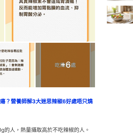
+
6
瘍？營養師解3大迷思辣椒6好處唔只燒
0g的人，熱量攝取高於不吃辣椒的人。