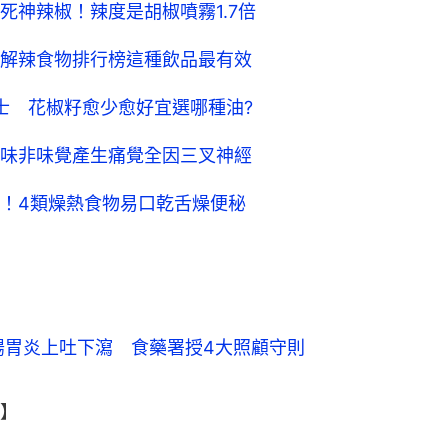
過死神辣椒！辣度是胡椒噴霧1.7倍
解辣食物排行榜這種飲品最有效
士 花椒籽愈少愈好宜選哪種油?
味非味覺產生痛覺全因三叉神經
！4類燥熱食物易口乾舌燥便秘
腸胃炎上吐下瀉　食藥署授4大照顧守則
】