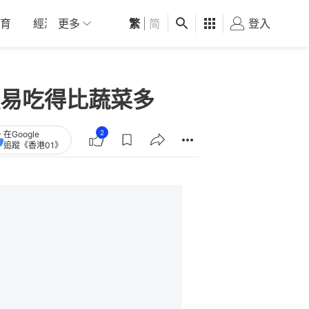
育
經濟
更多
01深圳
繁
觀點
|
简
健康
好食玩飛
登入
女
易吃得比蔬菜多
2
在Google
追蹤《香港01》