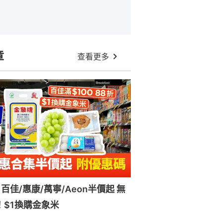
章
查看更多
百佳/惠康/萬寧/Aeon半價起 無
！$1換購金象米