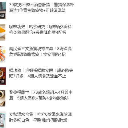
70歲男不煙不酒患肝癌！醫揭保溫杯
漏洗1位置生致癌物+正確清洗法
:48
咖啡功效｜哈佛研究：咖啡配3香料
抗炎效果翻倍+長壽降血壓4配搭
網民煮三文魚驚現寄生蟲！8海產高
危1種恐致膽管癌！食安預防4招
鎂功效｜毛姐補鎂助安眠！護心防失
眠7好處 4類人慎食恐流血不止
:19
黎彼得離世｜76歲名填詞人4月曾中
風 5類人高危+預防4食物飲咖啡
立秋湯水合集｜推介6款湯水滋陰潤
肺多吃白色 早晚1動作預防肺燥