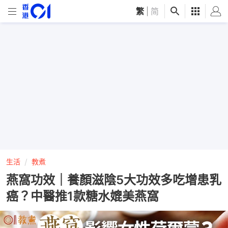
繁
|
简
生活
教煮
燕窩功效｜養顏滋陰5大功效多吃增患乳
癌？中醫推1款糖水媲美燕窩