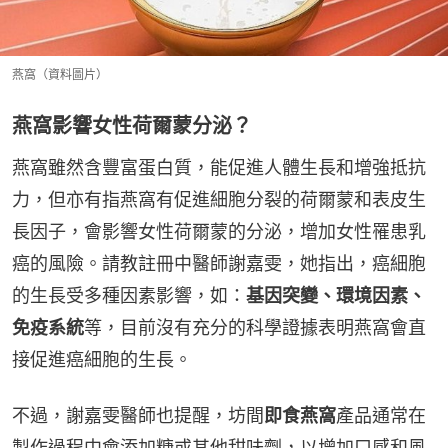
燕窩（資料圖片）
燕窩影響女性荷爾蒙分泌？
燕窩雖然含豐富蛋白質，能促進人體生長和增強抵抗
力，但亦有指燕窩有促進細胞分裂的荷爾蒙和表皮生
長因子，會影響女性荷爾蒙的分泌，增加女性罹患乳
癌的風險。請教註冊中醫師謝嘉雯，她指出，癌細胞
的生長受多種因素影響，如：
基因突變、環境因素、
免疫系統
等，目前沒有充分的科學證據表明燕窩會直
接促進癌細胞的生長。
不過，謝嘉雯醫師也提醒，坊間
即食燕窩
產品通常在
製作過程中會添加糖或其他甜味劑，以增加口感和風