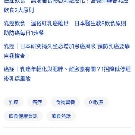
癌症飲食｜高油脂食物恐刺激癌化？營養師解答乳癌
飲食2大原則
乳癌飲食｜溫裕紅乳癌離世 日本醫生教8飲食原則
助防癌每日1菇餐
乳癌｜日本研究揭久坐恐增加患癌風險 預防乳癌要靠
自我檢查！
癌症｜乳癌年輕化與肥胖、雌激素有關？1招降低停經
後乳癌風險
乳癌
癌症
食物營養
01教煮
飲食健康資訊
飲食熱話