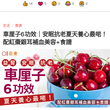
14
0
0
3
0
生活
教煮
車厘子6功效｜安眠抗老夏天養心最啱！
配紅棗銀耳補血美容+食譜