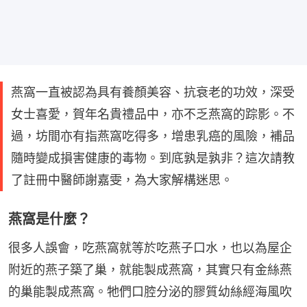
燕窩一直被認為具有養顏美容、抗衰老的功效，深受
女士喜愛，賀年名貴禮品中，亦不乏燕窩的踪影。不
過，坊間亦有指燕窩吃得多，增患乳癌的風險，補品
隨時變成損害健康的毒物。到底孰是孰非？這次請教
了註冊中醫師謝嘉雯，為大家解構迷思。
燕窩是什麼？
很多人誤會，吃燕窩就等於吃燕子口水，也以為屋企
附近的燕子築了巢，就能製成燕窩，其實只有金絲燕
的巢能製成燕窩。牠們口腔分泌的膠質幼絲經海風吹