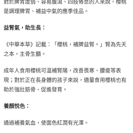
對於脾胃虛弱、容易腹瀉、四肢倦怠的人來說，櫻桃
是調理脾胃、補益中氣的應季佳品。
益腎氣，助生長：
《中華本草》記載：「櫻桃，補脾益腎。」腎為先天
之本，主骨生髓。
成年人食用櫻桃可温補腎陽，改善畏寒、腰痠等表
現；對於正在長身體的孩子來說，適量食用櫻桃也有
助於強壯筋骨、促進發育。
養顏悦色：
通過補養氣血，使面色紅潤有光澤。