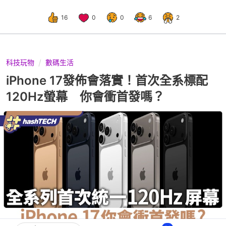
16
0
0
6
2
科技玩物
數碼生活
iPhone 17發佈會落實！首次全系標配
120Hz螢幕 你會衝首發嗎？