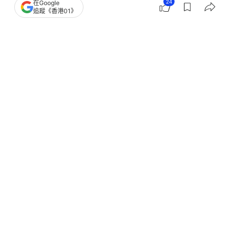
24
在Google
追蹤《香港01》
撰文：
快科技
出版：
2025-09-01 12:00
更新：
2025-09-01 16:04
蘋果秋季發佈會定檔9月10日凌晨1點，按照以往的規
律，蘋果將通過本次發佈會正式推出iPhone 17系