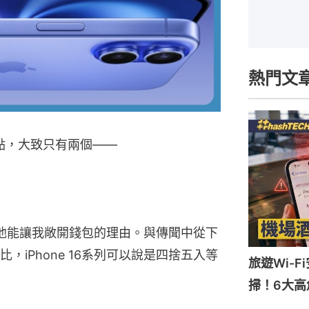
熱門文
的亮點，大致只有兩個——
有其他能讓我敞開錢包的理由。與傳聞中從下
iPhone 16系列可以說是四捨五入等
旅遊Wi-
掃！6大高