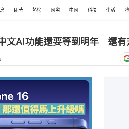
息
即時
熱榜
國際
中國
科技
生活
體
列支援中文AI功能還要等到明年 還
6