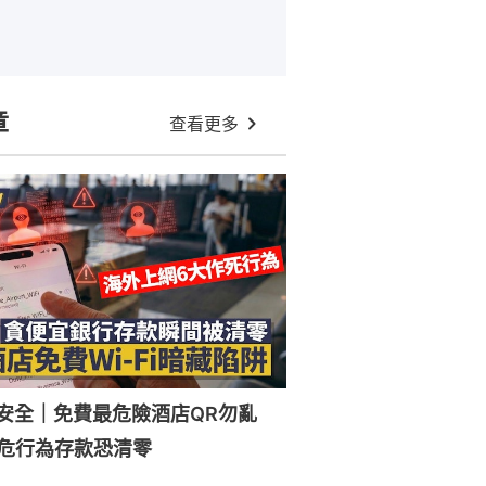
章
查看更多
Fi安全｜免費最危險酒店QR勿亂
危行為存款恐清零