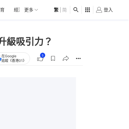
育
經濟
更多
01深圳
繁
觀點
|
简
健康
好食玩飛
登入
女
有升級吸引力？
5
在Google
追蹤《香港01》