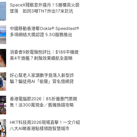
SpaceX殘骸意外撞月！5層樓高火箭
墜落 如同3噸TNT炸出17米巨坑
中國移動香港奪Ookla® Speedtest®
多項網絡大獎認證 5.5G服務推出
消委會9款電鬚刨評比｜$189平機媲
美4千旗艦？剃鬚效果續航全面睇
好心幫老人家讀數字竟落入新型詐
騙？騙徒用AI「偷聲」冒名借網貸
香港電腦節2026｜85折優惠門票開
售！派300萬現金／舊機換錢攻略
HKT科技周2026現場直擊！一文介紹
八大AI睇香港點樣領跑智慧城市