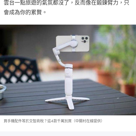
雲台一點旅遊的氣氛都沒了，反而像在鍛鍊臂力，只
會成為你的累贅。
買手機配件等於交智商稅？這4款千萬別買（中關村在線提供）