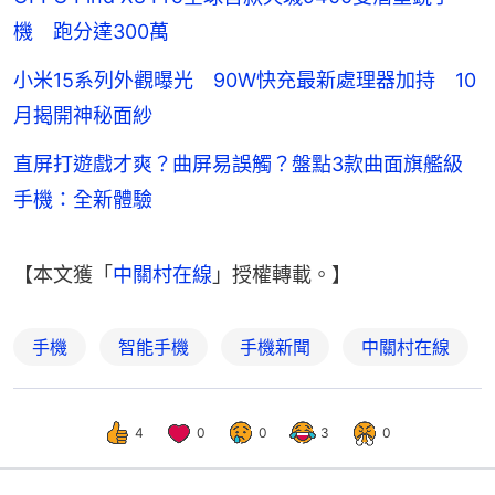
機 跑分達300萬
小米15系列外觀曝光 90W快充最新處理器加持 10
月揭開神秘面紗
直屏打遊戲才爽？曲屏易誤觸？盤點3款曲面旗艦級
手機：全新體驗
【本文獲「
中關村在線
」授權轉載。】
手機
智能手機
手機新聞
中關村在線
4
0
0
3
0