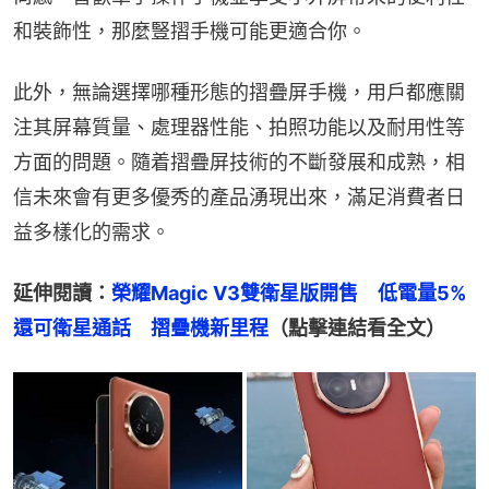
和裝飾性，那麼豎摺手機可能更適合你。
此外，無論選擇哪種形態的摺疊屏手機，用戶都應關
注其屏幕質量、處理器性能、拍照功能以及耐用性等
方面的問題。隨着摺疊屏技術的不斷發展和成熟，相
信未來會有更多優秀的產品湧現出來，滿足消費者日
益多樣化的需求。
延伸閱讀：
榮耀Magic V3雙衛星版開售　低電量5%
還可衛星通話　摺疊機新里程
（點擊連結看全文）