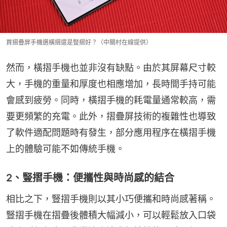
買摺疊屏手機選橫摺還是豎摺好？（中關村在線提供）
然而，橫摺手機也並非沒有缺點。由於其屏幕尺寸較
大，手機的重量和厚度也相應增加，長時間手持可能
會感到疲勞。同時，橫摺手機的耗電量通常較高，需
要更頻繁的充電。此外，摺疊屏技術的複雜性也導致
了軟件適配問題時有發生，部分應用程序在橫摺手機
上的體驗可能不如傳統手機。
2、豎摺手機：便攜性與時尚感的結合
相比之下，豎摺手機則以其小巧便攜和時尚感著稱。
豎摺手機在摺疊後體積大幅減小，可以輕鬆放入口袋