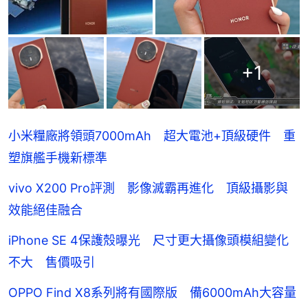
+
1
小米糧廠將領頭7000mAh 超大電池+頂級硬件 重
塑旗艦手機新標準
vivo X200 Pro評測 影像滅霸再進化 頂級攝影與
效能絕佳融合
iPhone SE 4保護殼曝光 尺寸更大攝像頭模組變化
不大 售價吸引
OPPO Find X8系列將有國際版 備6000mAh大容量