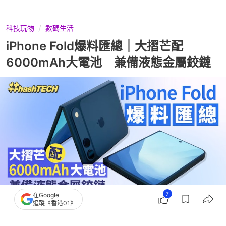
科技玩物
數碼生活
iPhone Fold爆料匯總｜大摺芒配
6000mAh大電池 兼備液態金屬鉸鏈
7
在Google
追蹤《香港01》
撰文：
中關村在線
出版：
2026-06-23 10:00
更新：
2026-06-24 12:23