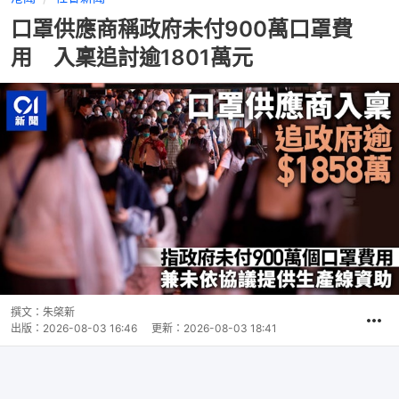
口罩供應商稱政府未付900萬口罩費
用 入稟追討逾1801萬元
撰文：
朱棨新
出版：
2026-08-03 16:46
更新：
2026-08-03 18:41