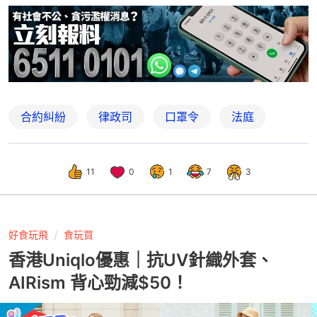
合約糾紛
律政司
口罩令
法庭
11
0
1
7
3
好食玩飛
食玩買
香港Uniqlo優惠｜抗UV針織外套、
AIRism 背心勁減$50！