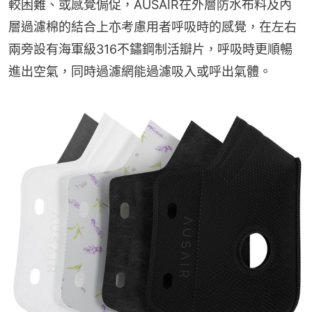
較困難、或感覺侷促，AUSAIR在外層防水布料及內
層過濾棉的結合上亦考慮用者呼吸時的感覺，在左右
兩旁設有海軍級316不鏽鋼制活瓣片，呼吸時更順暢
進出空氣，同時過濾網能過濾吸入或呼出氣體。