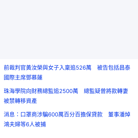
前裁判官黃汝榮與女子入稟追526萬 被告包括昌泰
國際主席鄧慕蓮
珠海學院向財務總監追2500萬 總監疑曾將款轉妻
被禁轉移資產
消息：口罩商涉騙600萬百分百擔保貸款 董事潘焯
鴻夫婦等6人被捕