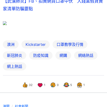
【武漢肺炎】FB、拍賣網買口罩中伏 入錢黨假貨賣
家清單防騙要點
澳洲
Kickstarter
口罩教學及行情
新冠肺炎
防疫知識
網購
網絡熱話
網上熱話
32
1
0
5
1
港聞
社會新聞