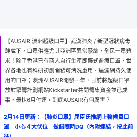
【AUSAIR 澳洲超級口罩】武漢肺炎 / 新型冠狀病毒
肆虐下，口罩供應尤其亞洲區異常緊絀，全民一罩難
求！除了香港已有商人自行生產即棄式醫療口罩，世
界各地也有科研初創開發可清洗重用、過濾網持久使
用的口罩；澳洲AUSAIR開發一年，日前將超級口罩
放於眾籌計劃網站Kickstarter共開籌集資金並已成
事，最快6月付運，到底AUSAIR有何厲害？
2月14日更新：【肺炎口罩】屈臣氏推網上輪候買口
罩　小心４大伏位　做錯隨時DQ（內附連結，按此前
往）