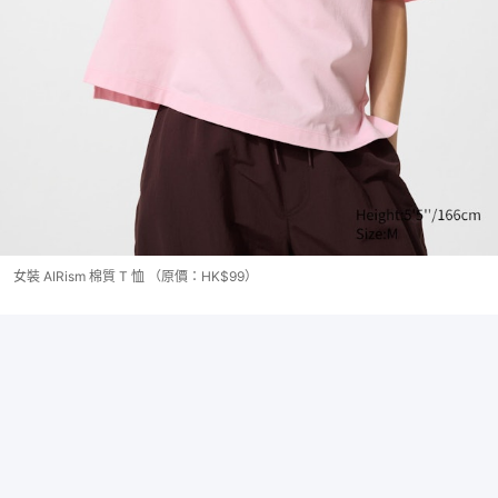
女裝 AIRism 棉質 T 恤 （原價：HK$99）