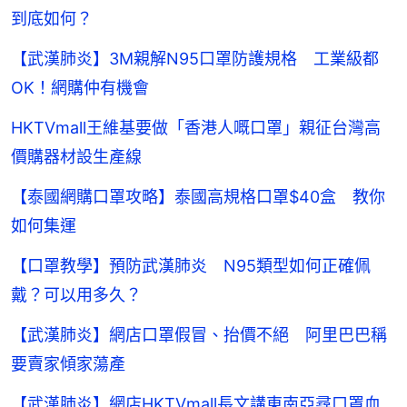
到底如何？
【武漢肺炎】3M親解N95口罩防護規格 工業級都
OK！網購仲有機會
HKTVmall王維基要做「香港人嘅口罩」親征台灣高
價購器材設生產線
【泰國網購口罩攻略】泰國高規格口罩$40盒 教你
如何集運
【口罩教學】預防武漢肺炎 N95類型如何正確佩
戴？可以用多久？
【武漢肺炎】網店口罩假冒、抬價不絕 阿里巴巴稱
要賣家傾家蕩產
【武漢肺炎】網店HKTVmall長文講東南亞尋口罩血