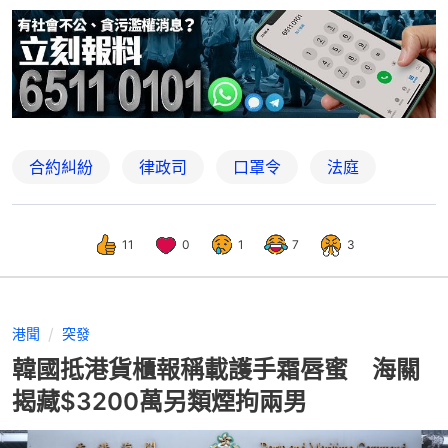
合約糾紛
律政司
口罩令
法庭
11
0
1
7
3
港聞
突發
韓國抵港貨櫃報稱載護手霜唇蜜 海關
揭藏$3200萬另類煙拘兩男