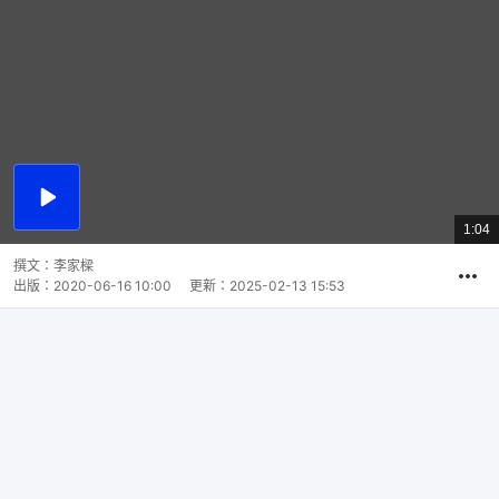
播
放
1:04
總
影
共
片
時
撰文：
李家樑
間
出版：
2020-06-16 10:00
更新：
2025-02-13 15:53