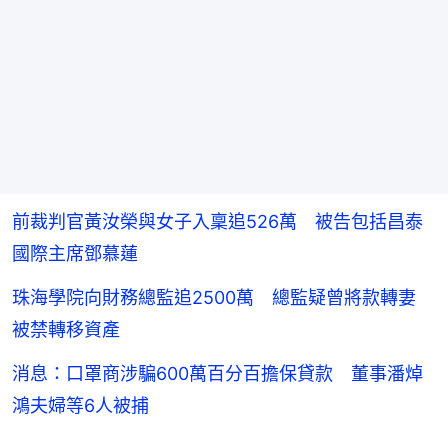
前裁判官黃汝榮與女子入稟追526萬 被告包括昌泰
國際主席鄧慕蓮
珠海學院向財務總監追2500萬 總監疑曾將款轉妻
被禁轉移資產
消息：口罩商涉騙600萬百分百擔保貸款 董事潘焯
鴻夫婦等6人被捕