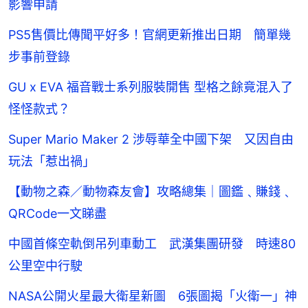
影響申請
PS5售價比傳聞平好多！官網更新推出日期 簡單幾
步事前登錄
GU x EVA 福音戰士系列服裝開售 型格之餘竟混入了
怪怪款式？
Super Mario Maker 2 涉辱華全中國下架 又因自由
玩法「惹出禍」
【動物之森／動物森友會】攻略總集｜圖鑑﹑賺錢﹑
QRCode一文睇盡
中國首條空軌倒吊列車動工 武漢集團研發 時速80
公里空中行駛
NASA公開火星最大衛星新圖 6張圖揭「火衛一」神