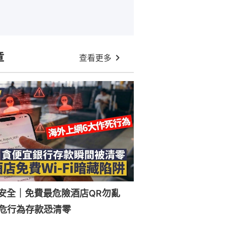
章
查看更多
Fi安全｜免費最危險酒店QR勿亂
危行為存款恐清零