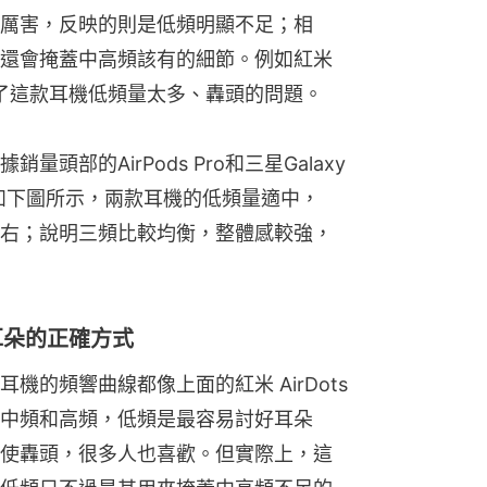
厲害，反映的則是低頻明顯不足；相
還會掩蓋中高頻該有的細節。例如紅米
映出了這款耳機低頻量太多、轟頭的問題。
部的AirPods Pro和三星Galaxy 
。如下圖所示，兩款耳機的低頻量適中，
dB左右；說明三頻比較均衡，整體感較強，
耳朵的正確方式
的頻響曲線都像上面的紅米 AirDots
中頻和高頻，低頻是最容易討好耳朵
使轟頭，很多人也喜歡。但實際上，這