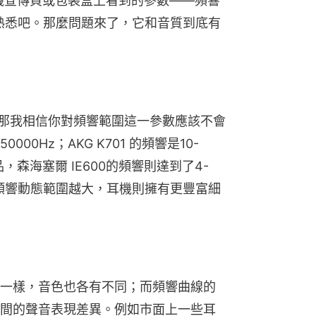
耳機宣傳頁或包裝盒上看到的參數——頻響
定很熟悉吧。那麼問題來了，它和音質到底有
，那我相信你對頻響範圍這一參數應該不會
000Hz；AKG K701 的頻響是10-
，森海塞爾 IE600的頻響則達到了4-
：頻響動態範圍越大，耳機則擁有更豐富細
一樣，音色也各有不同；而頻響曲線的
間的聲音表現差異。例如市面上一些耳