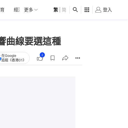
育
經濟
更多
01深圳
繁
觀點
|
简
健康
好食玩飛
登入
女
響曲線要選這種
2
在Google
追蹤《香港01》