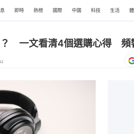
息
即時
熱榜
國際
中國
科技
生活
體
？ 一文看清4個選購心得 頻
42