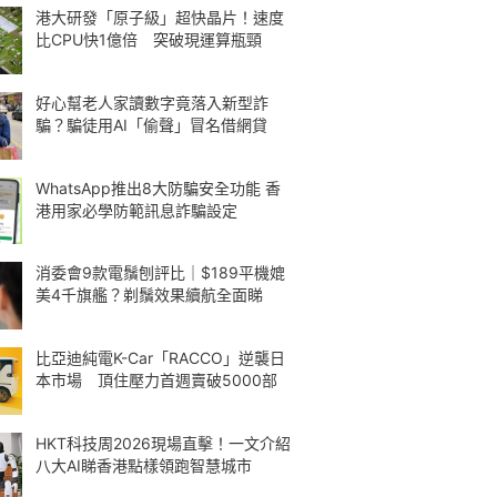
港大研發「原子級」超快晶片！速度
比CPU快1億倍 突破現運算瓶頸
好心幫老人家讀數字竟落入新型詐
騙？騙徒用AI「偷聲」冒名借網貸
WhatsApp推出8大防騙安全功能 香
港用家必學防範訊息詐騙設定
消委會9款電鬚刨評比｜$189平機媲
美4千旗艦？剃鬚效果續航全面睇
比亞迪純電K-Car「RACCO」逆襲日
本市場 頂住壓力首週賣破5000部
HKT科技周2026現場直擊！一文介紹
八大AI睇香港點樣領跑智慧城市