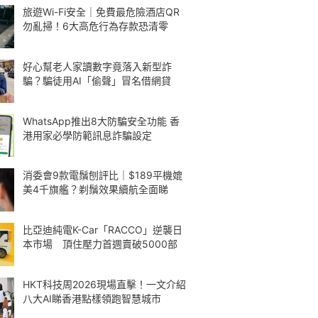
旅遊Wi-Fi安全｜免費最危險酒店QR
勿亂掃！6大高危行為存款恐清零
好心幫老人家讀數字竟落入新型詐
騙？騙徒用AI「偷聲」冒名借網貸
WhatsApp推出8大防騙安全功能 香
港用家必學防範訊息詐騙設定
消委會9款電鬚刨評比｜$189平機媲
美4千旗艦？剃鬚效果續航全面睇
比亞迪純電K-Car「RACCO」逆襲日
本市場 頂住壓力首週賣破5000部
HKT科技周2026現場直擊！一文介紹
八大AI睇香港點樣領跑智慧城市