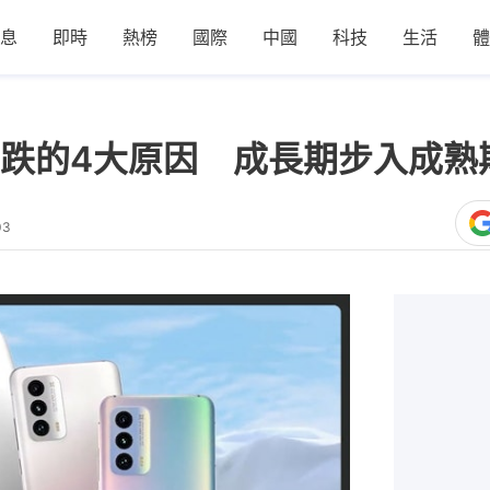
息
即時
熱榜
國際
中國
科技
生活
體
跌的4大原因 成長期步入成熟
03