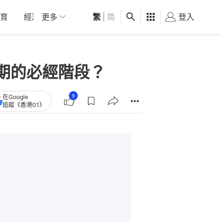
育
經濟
更多
01深圳
繁
觀點
|
简
健康
好食玩飛
登入
女
期的必經階段？
9
在Google
追蹤《香港01》