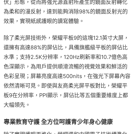
伏」形態，從而將強光源直射所產生的鏡面反射轉化
為柔和的漫反射，達到能夠消除98%的鏡面反射光的
效果，實現紙感護眼的讀寫體驗。
除了柔光屏技術外，榮耀平板9的這塊12.1英寸大屏，
還擁有高達88%的屏佔比，具備旗艦級平板的屏佔比
水準；支持2.5K分辨率，120Hz刷新率和10.7億色高
色深顯示，為用戶提供順滑流暢的視覺效果和鮮活的
色彩呈現；屏幕亮度高達500nits，在強光下屏幕內容
依然清晰可見。即使與友商柔光屏平板對比，榮耀平
板9在分辨率，PPI顯示，屏佔比等五個重要維度上都
大幅領先。
專業教育守護 全方位呵護青少年身心健康