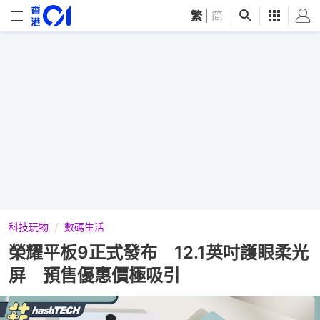
繁
|
简
科技玩物
數碼生活
榮耀平板9正式發布 12.1英吋護眼柔光
屏 預售優惠價極吸引