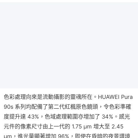
色彩處理向來是流動攝影的靈魂所在。HUAWEI Pura 
90s 系列均配備了第二代紅楓原色鏡頭，令色彩準確
度提升達 43%，色域處理範圍亦增加了 34%。感光
元件的像素尺寸由上一代的 1.75 μm 增大至 2.45 
μm，進光量顯著增加 96%，即使在昏暗的夜景環境