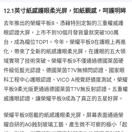
12.1英寸紙感護眼柔光屏，如紙觀感，呵護明眸
去年推出的榮耀平板8，憑藉特別定製的三重權威護
眼認證大屏，上市不到10個月發貨量就突破100萬
台，成為檔位TOP1。今年，榮耀平板9在護眼上再進
化，帶來了全新的紙感護眼柔光屏，在護眼的五大領
域實現了技術突破。榮耀平板9不僅通過德國萊茵硬
件級低藍光認證、德國萊茵T?V無頻閃認證、國家眼
科工程中心護眼認證、VICO A視覺舒適度測試，榮耀
平板9柔光版更通過德國萊茵T?V無反射認證。五重權
威護眼認證，讓榮耀平板9成為了真正的五星好屏。
榮耀平板9搭載的紙感護眼柔光屏，屏幕表面通過榮
耀自研的AG蝕刻玻璃工藝，產生微不可察的極小「起