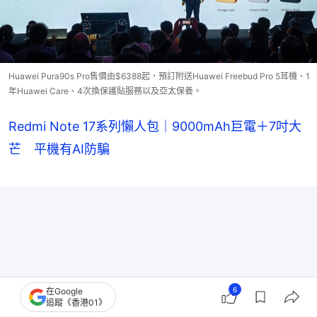
Huawei Pura90s Pro售價由$6388起，預訂附送Huawei Freebud Pro 5耳機、1
年Huawei Care、4次換保護貼服務以及亞太保養。
Redmi Note 17系列懶人包｜9000mAh巨電＋7吋大
芒 平機有AI防騙
6
在Google
追蹤《香港01》