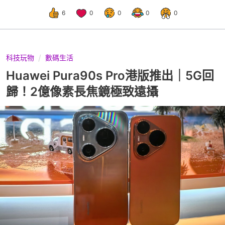
6
0
0
0
0
科技玩物
數碼生活
Huawei Pura90s Pro港版推出｜5G回
歸！2億像素長焦鏡極致遠攝