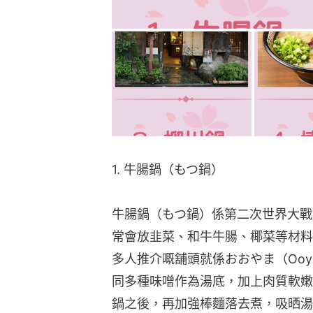
1. 牛腸鍋（もつ鍋）
牛腸鍋（もつ鍋）係第二次世界大戰
常會放韭菜、和牛牛腸、椰菜等材料
多人推介嘅舖頭就係おおやま（Oo
同多種味噌作為湯底，加上肉質軟嫩
鍋之後，再加強棒麵落去煮，吸晒湯