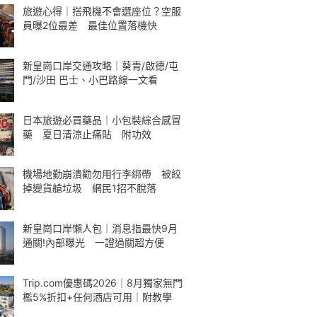
旅遊心得｜搭飛機不會選座位？空服
員曝2位最差 最佳位置落機快
新皇崗口岸交通攻略｜葵青/啟德/屯
門/沙田 巴士、小巴路線一文看
日本旅遊必買藥品｜小包裝綜合感冒
藥 夏日清涼止痛貼 附功效
機場地勤崩潰勸勿用行李綁帶 被絞
掉變貨艙垃圾 網民1招不脫落
新皇崗口岸懶人包｜消息指最快9月
通關!內部曝光 一證過關超方便
Trip.com優惠碼2026｜8月獨家無門
檻5%折扣+任何酒店可用｜附教學