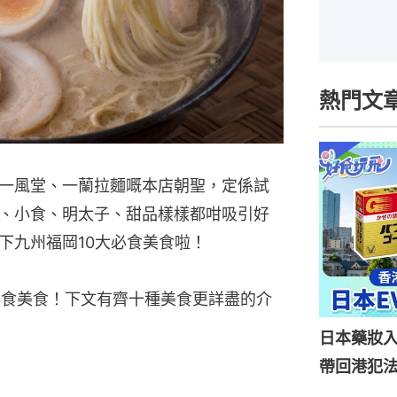
熱門文
一風堂、一蘭拉麵嘅本店朝聖，定係試
、小食、明太子、甜品樣樣都咁吸引好
一下九州福岡10大必食美食啦！
必食美食！下文有齊十種美食更詳盡的介
日本藥妝
帶回港犯法