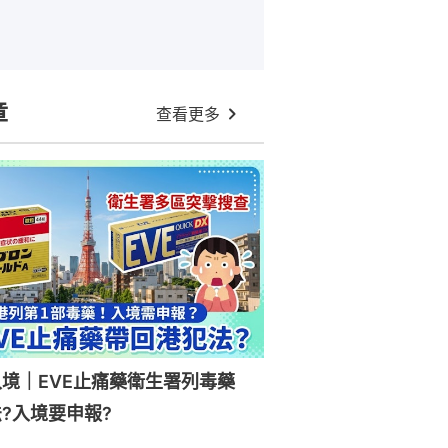
章
查看更多
入境｜EVE止痛藥衛生署列毒藥
?入境要申報?