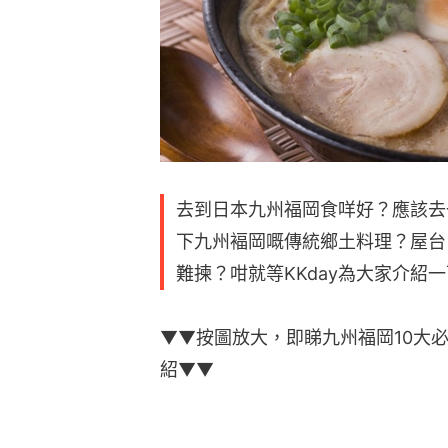
去到日本九州福岡食咩好？應該去
下九州褔岡嘅傳統鄉土料理？屋台
難揀？咁就等KKday為大家介紹
▼▼按圖放大，即睇九州福岡10大
紹▼▼