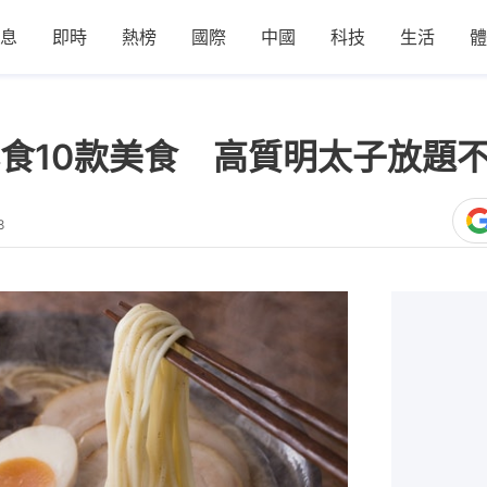
息
即時
熱榜
國際
中國
科技
生活
體
食10款美食 高質明太子放題
8