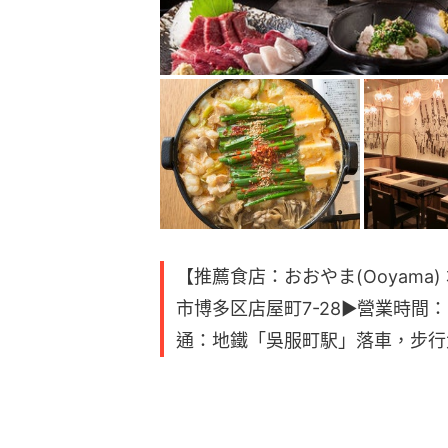
【推薦食店：おおやま(Ooyama) 
市博多区店屋町7-28▶︎營業時間：17
通：地鐵「吳服町駅」落車，步行大