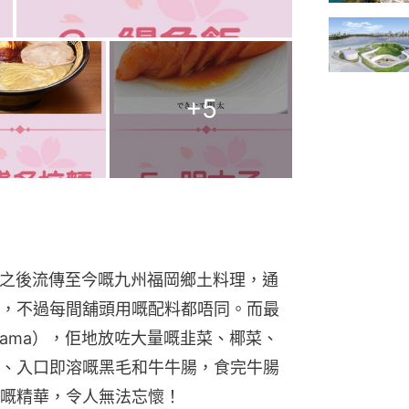
+
5
之後流傳至今嘅九州福岡鄉土料理，通
，不過每間舖頭用嘅配料都唔同。而最
yama），佢地放咗大量嘅韭菜、椰菜、
、入口即溶嘅黑毛和牛牛腸，食完牛腸
嘅精華，令人無法忘懷！