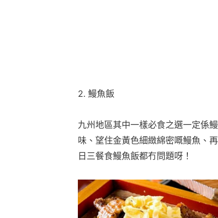
2. 鰻魚飯
九州地區其中一樣必食之選一定係鰻
味、望住金黃色細緻綿密嘅鰻魚、再
日三餐食鰻魚飯都冇問題呀！