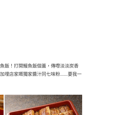
魚飯！打開鰻魚飯個蓋，傳嚟淡淡炭香
加埋店家嘅獨家醬汁同七味粉……要我一