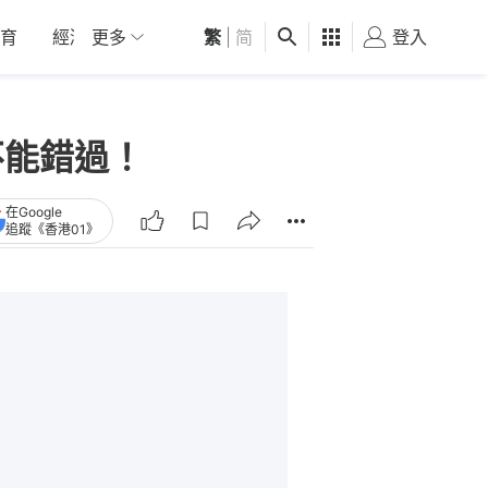
育
經濟
更多
01深圳
繁
觀點
|
简
健康
好食玩飛
登入
女
不能錯過！
在Google
追蹤《香港01》