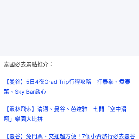
泰國必去景點推介：
【曼谷】5日4夜Grad Trip行程攻略　打泰拳、煮泰
菜、Sky Bar談心
【叢林飛索】清邁、曼谷、芭達雅　七間「空中滑
翔」樂園大比拼
【曼谷】免門票、交通超方便！7個小資旅行必去曼谷