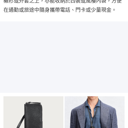
襯衫或外套之上，亦能收納於西裝或風褸內袋，方便
在通勤或旅途中隨身攜帶電話、門卡或少量現金。