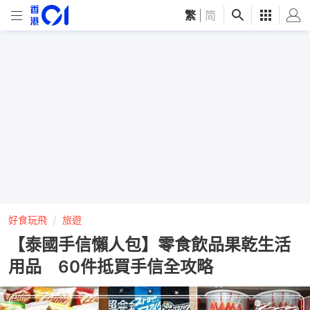
繁
|
简
好食玩飛
旅遊
【泰國手信懶人包】零食飲品果乾生活
用品 60件抵買手信全攻略