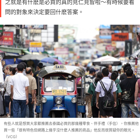
之就是有什麽是必買的真的見仁見智啦～有時候要看
問的對象來決定要回什麽答案。
有些人就是想買大家都推薦去泰國必買的那幾種零食、伴手禮（手信），你推薦他
買一些「很有特色但網路上幾乎沒什麽人推薦的商品」他反而很質疑你的眼光。
（VCG）