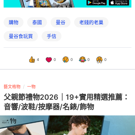
購物
泰國
曼谷
老錢的老巢
曼谷食玩買
手信
4
0
0
0
0
藝文格物
一物
父親節禮物2026｜19+實用精選推薦：
音響/波鞋/按摩器/名錶/飾物