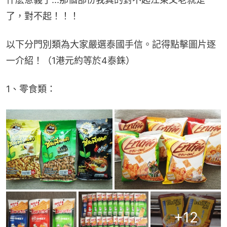
了，對不起！！！
以下分門別類為大家嚴選泰國手信。記得點擊圖片逐
一介紹！（1港元約等於4泰銖）
1、零食類：
+
12