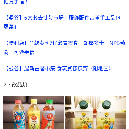
抵買手信！
【曼谷】5大必去批發市場　服飾配件古董手工品包
羅萬有
【便利店】11款泰國7仔必買零食！熱壓多士　NPB燕
窩　可做手信
【曼谷】最新古著市集 食玩買樣樣齊（附地圖）
2、飲品類：