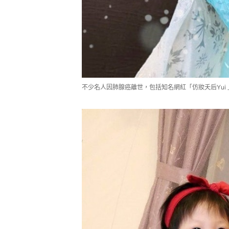
不少名人因肺腺癌離世，包括知名網紅「仿妝夭后Yui 」（