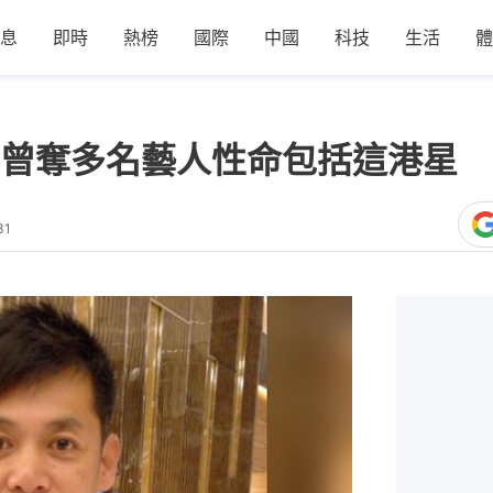
息
即時
熱榜
國際
中國
科技
生活
體
曾奪多名藝人性命包括這港星 
31