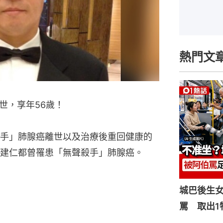
熱門文
世，享年56歲！
手」肺腺癌離世以及治療後重回健康的
建仁都曾罹患「無聲殺手」肺腺癌。
城巴後生
罵 取出1