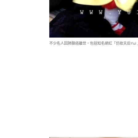
不少名人因肺腺癌離世，包括知名網紅「仿妝夭后Yui 」（