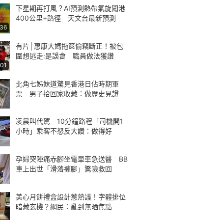
下星期再打風？AI預測熱帶氣旋闖港
400公里+路徑 天文台最新預測
:36
有片│惠康大媽拖篋偷竊斷正！被包
圍想逃走:是誤會 職員做法獲讚
:01
北角七姊妹道驚見香港日佔時期軍
票 男子拾回家收藏：做歷史見證
凌晨叫代駕 10分鐘路程「司機開1
小時」乘客不怒反大讚：做得好
孕婦突陣痛赤腳坐電單車急送醫 BB
車上出世「滑落褲腳」驚險救回
美心月餅禮盒設計惹熱議！字體排位
暗藏玄機？網民：亂到無晒焦點