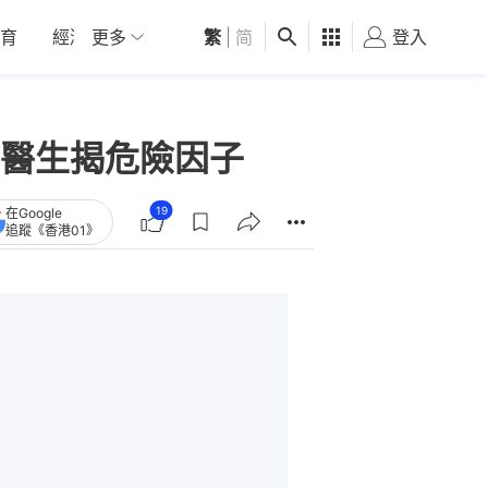
育
經濟
更多
01深圳
繁
觀點
|
简
健康
好食玩飛
登入
女
醫生揭危險因子
19
在Google
追蹤《香港01》