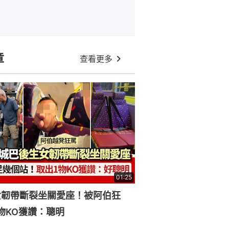
章
查看更多
01:25
女韌帶斷裂坐關愛座！被阿伯狂
物KO獲讚：聰明