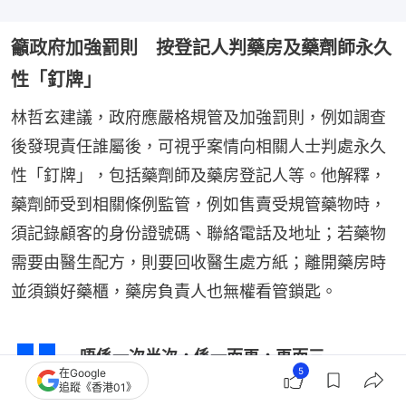
籲政府加強罰則 按登記人判藥房及藥劑師永久
性「釘牌」
林哲玄建議，政府應嚴格規管及加強罰則，例如調查
後發現責任誰屬後，可視乎案情向相關人士判處永久
性「釘牌」，包括藥劑師及藥房登記人等。他解釋，
藥劑師受到相關條例監管，例如售賣受規管藥物時，
須記錄顧客的身份證號碼、聯絡電話及地址；若藥物
需要由醫生配方，則要回收醫生處方紙；離開藥房時
並須鎖好藥櫃，藥房負責人也無權看管鎖匙。
唔係一次半次，係一而再，再而三
5
在Google
出現，呢種情況係唔應該。
追蹤《香港01》