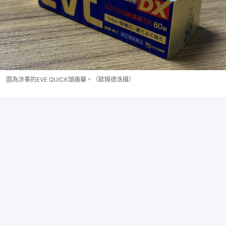
圖為涉事的EVE QUICK頭痛藥。（歐陽德浩攝）