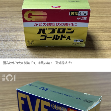
圖為涉事的大正製藥「G」字風邪藥。（歐陽德浩攝）