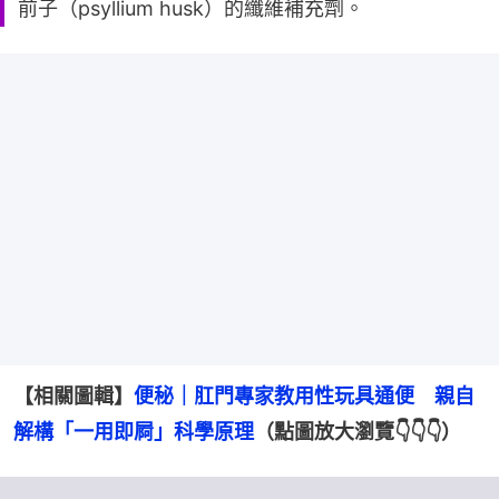
前子（psyllium husk）的纖維補充劑。
【相關圖輯】
便秘｜肛門專家教用性玩具通便　親自
解構「一用即屙」科學原理
（點圖放大瀏覽👇👇👇）