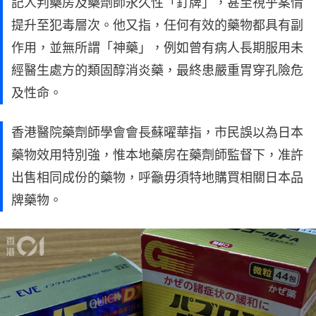
記人判藥房及藥劑師永久性「釘牌」，甚至視乎案情
提升至犯毒層次。他又指，任何有效的藥物都具有副
作用，並無所謂「神藥」，例如曾有病人長期服用未
經醫生處方的類固醇消炎藥，最終患嚴重胃穿孔險危
及性命。
香港醫院藥劑師學會會長蘇曜華指，市民誤以為日本
藥物效用特別強，惟本地藥房在藥劑師監督下，准許
出售相同成份的藥物，呼籲毋須特地購買相關日本品
牌藥物。