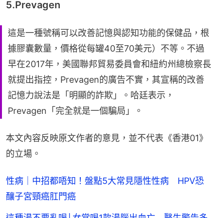
5.Prevagen
這是一種號稱可以改善記憶與認知功能的保健品，根
據膠囊數量，價格從每罐40至70美元）不等。不過
早在2017年，美國聯邦貿易委員會和紐約州總檢察長
就提出指控，Prevagen的廣告不實，其宣稱的改善
記憶力說法是「明顯的詐欺」。哈廷表示，
Prevagen「完全就是一個騙局」。
本文內容反映原文作者的意見，並不代表《香港01》
的立場。
性病｜中招都唔知！盤點5大常見隱性性病 HPV恐
釀子宮頸癌肛門癌
這種湯不要亂喝│女常喝1款湯腦出血亡 醫生警告多