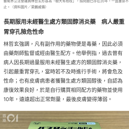
醫衛界立法會議員林哲玄形容為「樹大有枯枝」，指問題已存在20年，一直屢禁不
止。（資料圖片／梁鵬威懾）
長期服用未經醫生處方類固醇消炎藥 病人嚴重
胃穿孔險危性命
林哲玄強調，凡有副作用的藥物便是毒藥，因此必須
由藥劑師監督或經由醫生配方。他舉例指，過去曾有
病人因長期過量服用未經醫生處方的類固醇消炎藥，
引起嚴重胃穿孔，當時若不及時進行手術，將會危及
性命；也有皮膚病患者獲醫生處方類固醇後，自認為
康復效果良好，於是自行購買相同配方的藥物並使用
10年，遠遠超出正常劑量，最後皮膚變得薄弱。