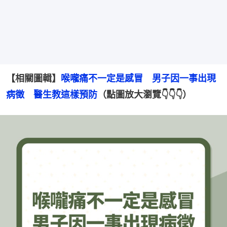
【相關圖輯】
喉嚨痛不一定是感冒　男子因一事出現
病徵　醫生教這樣預防
（點圖放大瀏覽👇👇👇）