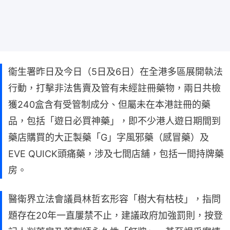
衞生署昨日及今日（5日及6日）在全港多區展開執法
行動，打擊非法售賣及管有未經註冊藥物，兩日共檢
獲240盒含有受管制成分、但屬未在本港註冊的藥
品，包括「遊日必買神藥」，即不少港人遊日期間到
藥店購買的大正製藥「G」字風邪藥（感冒藥）及
EVE QUICK頭痛藥，涉及七間店舖，包括一間持牌藥
房。
醫衛界立法會議員林哲玄形容「樹大有枯枝」，指問
題存在20年一直屢禁不止，建議政府加強罰則，按登