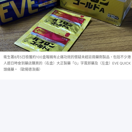
衛生署8月5日檢獲約100盒報稱有止痛功效的懷疑未經註冊藥劑製品，包括不少港
人遊日時會到藥店購買的（右盒）大正製藥「G」字風邪藥及（左盒）EVE QUICK
頭痛藥。（歐陽德浩攝）