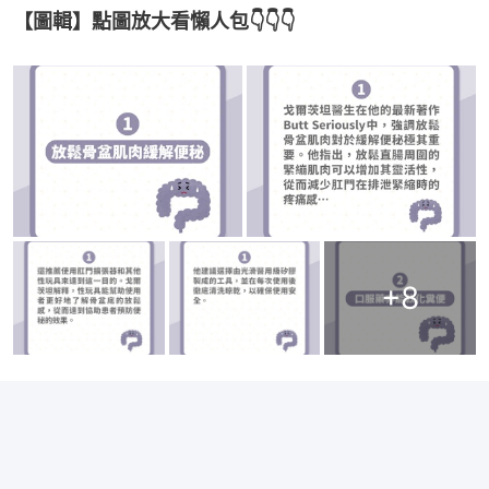
【圖輯】點圖放大看懶人包👇👇👇
+
8