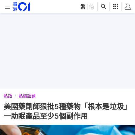
繁
|
简
熱話
熱爆話題
美國藥劑師狠批5種藥物「根本是垃圾」
一助眠產品至少5個副作用