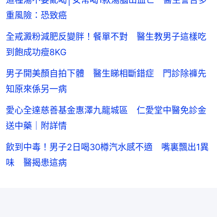
重風險：恐致癌
全戒澱粉減肥反變胖！餐單不對 醫生教男子這樣吃
到飽成功瘦8KG
男子開美顏自拍下體 醫生睇相斷錯症 門診除褲先
知原來係另一病
愛心全達慈善基金惠澤九龍城區 仁愛堂中醫免診金
送中藥｜附詳情
飲到中毒！男子2日喝30樽汽水感不適 嘴裏飄出1異
味 醫揭患這病