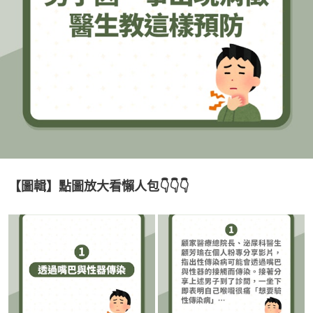
【圖輯】點圖放大看懶人包👇👇👇