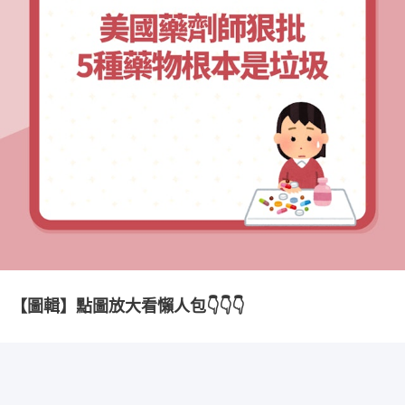
【圖輯】點圖放大看懶人包👇👇👇