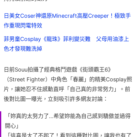
日美女Coser神還原Minecraft高壓Creeper！極致手
作重現閃電特效
菲男童Cosplay《龍珠》菲利變災難 父母用油漆上
色才發現難洗掉
日前Souu拍攝了經典格鬥遊戲《街頭霸王6》
（Street Fighter）中角色「春麗」的精美Cosplay照
片，讓她忍不住感動直呼「自己真的非常努力」。前
後對比圖一曝光，立刻吸引許多網友討論：
「妳真的太努力了...希望妳能為自己感到驕傲並過得
開心」
「這真是太了不起了！看到這種對比圖，讓我也有了