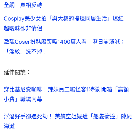
全網 真相反轉
Cosplay美少女拍「與大叔的擦邊同居生活」爆紅
超曖昧卻非情侶
激靚Coser扮魅魔喪吸1400萬人看 翌日崩潰喊：
「淫紋」洗不掉！
延伸閱讀：
穿比基尼賣咖啡！辣妹員工曝怪客1特徵 開箱「高額
小費」職場內幕
浮潛好手卻遇死劫！ 美航空姐疑遭「船隻衝撞」陳屍
海灘