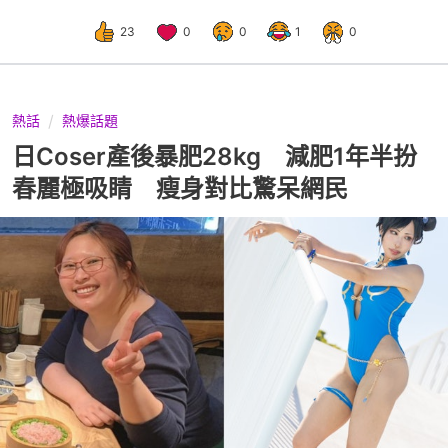
23
0
0
1
0
熱話
熱爆話題
日Coser產後暴肥28kg 減肥1年半扮
春麗極吸睛 瘦身對比驚呆網民