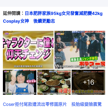
延伸閱讀：
日本肥胖家族95kg女兒發奮減肥變42kg 
Cosplay女神　後續更勵志
+
16
Coser拒付尾款遭流出零修圖原片 投胎級變臉震驚