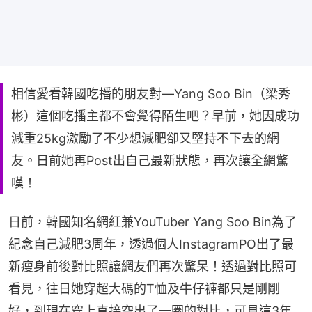
相信愛看韓國吃播的朋友對—Yang Soo Bin（梁秀
彬）這個吃播主都不會覺得陌生吧？早前，她因成功
減重25kg激勵了不少想減肥卻又堅持不下去的網
友。日前她再Post出自己最新狀態，再次讓全網驚
嘆！
日前，韓國知名網紅兼YouTuber Yang Soo Bin為了
紀念自己減肥3周年，透過個人InstagramPO出了最
新瘦身前後對比照讓網友們再次驚呆！透過對比照可
看見，往日她穿超大碼的T恤及牛仔褲都只是剛剛
好，到現在穿上直接空出了一圈的對比，可見這3年