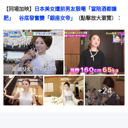
【同場加映】
日本美女遭前男友狠嘲「當陪酒都嫌
肥」　谷底發奮變「銀座女帝」
（點擊放大瀏覽）：
+
24