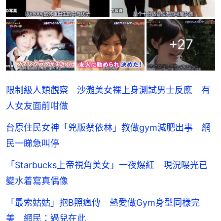
+
27
限制級人類觀察 沙灘美女裸上身測試男士反應 有
人女友面前咁做
台原住民女神「兇版蔡依林」教做gym減肥出事 網
民一睇急叫停
「Starbucks上帝視角美女」一夜爆紅 現況曝光已
變水着寫真偶像
「最索姑姑」抱B照瘋傳 熱愛做Gym身型同樣完
美 網民：過兒在此