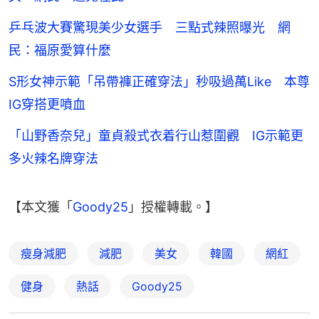
乒乓波大賽驚現美少女選手 三點式辣照曝光 網
民：福原愛算什麼
S形女神示範「吊帶褲正確穿法」秒吸過萬Like 本尊
IG穿搭更噴血
「山野香奈兒」童貞殺式衣着行山惹圍觀 IG示範更
多火辣名牌穿法
【本文獲「
Goody25
」授權轉載。】
瘦身減肥
減肥
美女
韓國
網紅
健身
熱話
Goody25