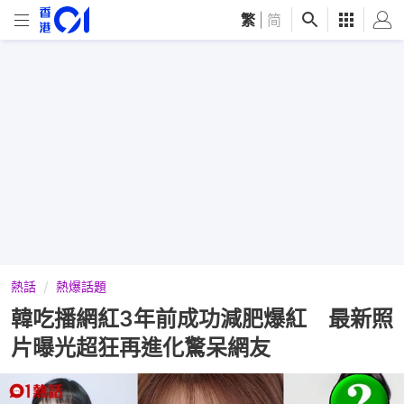
繁
|
简
熱話
熱爆話題
韓吃播網紅3年前成功減肥爆紅 最新照
片曝光超狂再進化驚呆網友