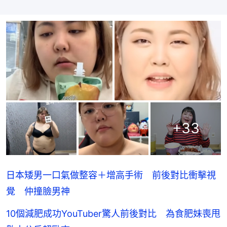
+
33
日本矮男一口氣做整容＋增高手術 前後對比衝擊視
覺 仲撞臉男神
10個減肥成功YouTuber驚人前後對比 為食肥妹喪甩