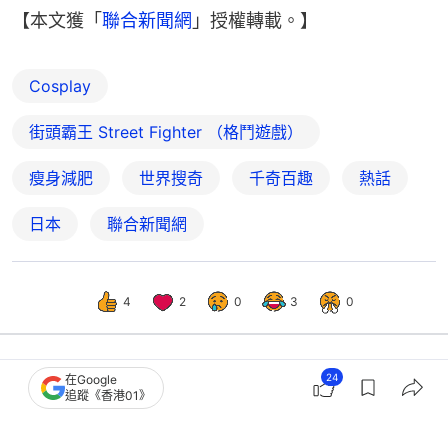
【本文獲「
聯合新聞網
」授權轉載。】
Cosplay
街頭霸王 Street Fighter （格鬥遊戲）
瘦身減肥
世界搜奇
千奇百趣
熱話
日本
聯合新聞網
4
2
0
3
0
24
在Google
娛樂
即時娛樂
追蹤《香港01》
前無綫小花秘嫁豪門做億元闊太 暴食