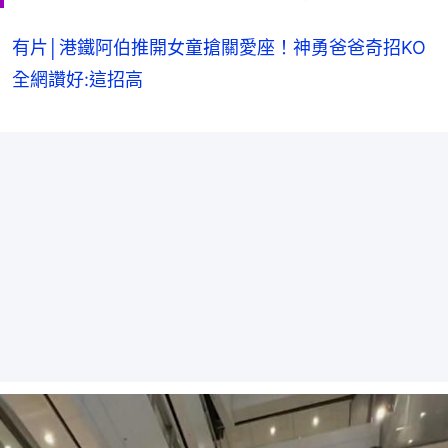
有片│港鐵阿伯推開女童搶關愛座！神勇爸爸奇招KO
全網讚好:這招高