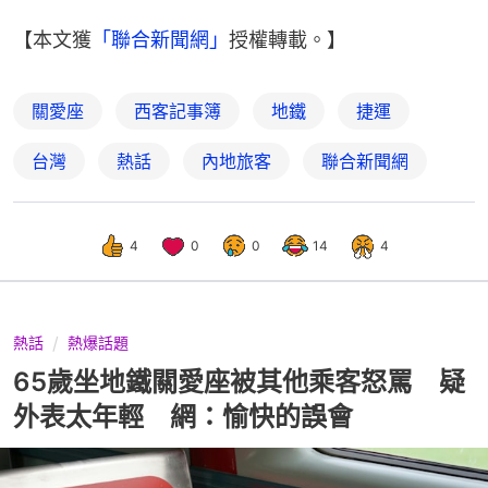
【本文獲
「聯合新聞網」
授權轉載。】
關愛座
西客記事簿
地鐵
捷運
台灣
熱話
內地旅客
聯合新聞網
4
0
0
14
4
熱話
熱爆話題
65歲坐地鐵關愛座被其他乘客怒罵 疑
外表太年輕 網：愉快的誤會