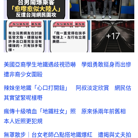
+
17
美國亞裔學生地鐵遇歧視恐嚇 學姐勇敢挺身而出慘
遭非裔少女圍毆
辣妹坐地鐵「心口打開鈕」 阿叔淡定欣賞 網民估
其實望緊呢樣嘢
瘋傳十級噴血「地鐵柱女」照 原來係兩年前舊相
本人近照更犯規
無罩散步｜台女老師凸點搭地鐵爆紅 遭揭與丈夫拍