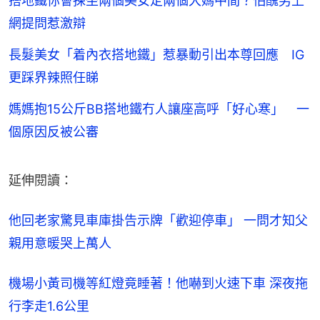
搭地鐵你會揀坐兩個美女定兩個大媽中間？怕醜男上
網提問惹激辯
長髮美女「着內衣搭地鐵」惹暴動引出本尊回應 IG
更踩界辣照任睇
媽媽抱15公斤BB搭地鐵冇人讓座高呼「好心寒」 一
個原因反被公審
延伸閱讀：
他回老家驚見車庫掛告示牌「歡迎停車」 一問才知父
親用意暖哭上萬人
機場小黃司機等紅燈竟睡著！他嚇到火速下車 深夜拖
行李走1.6公里