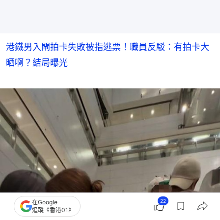
港鐵男入閘拍卡失敗被指逃票！職員反駁：有拍卡大
晒啊？結局曝光
22
在Google
追蹤《香港01》