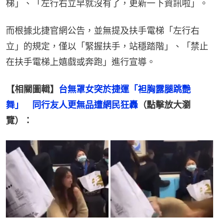
梯」、「左行右立早就沒有了，更新一下資訊啦」。
而根據北捷官網公告，並無提及扶手電梯「左行右
立」的規定，僅以「緊握扶手，站穩踏階」、「禁止
在扶手電梯上嬉戲或奔跑」進行宣導。
【相關圖輯】
台無罩女突於捷運「袒胸露腿跳艷
舞」　同行友人更無品遭網民狂轟
（點擊放大瀏
覽）：