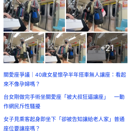
+
21
關愛座爭議｜40歲女星懷孕半年搭車無人讓座：看起
來不像孕婦嗎？
台女剛做完手術坐關愛座「被大叔狂逼讓座」 一動
作網民斥性騷擾
女子見乘客起身即坐下「卻被告知讓給老人家」普通
座位要讓座嗎？