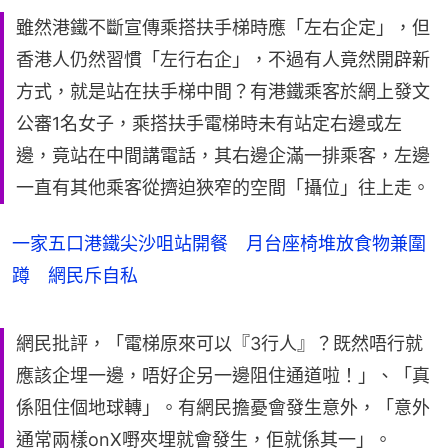
雖然港鐵不斷宣傳乘搭扶手梯時應「左右企定」，但
香港人仍然習慣「左行右企」，不過有人竟然開辟新
方式，就是站在扶手梯中間？有港鐵乘客於網上發文
公審1名女子，乘搭扶手電梯時未有站定右邊或左
邊，竟站在中間講電話，其右邊企滿一排乘客，左邊
一直有其他乘客從擠迫狹窄的空間「攝位」往上走。
一家五口港鐵尖沙咀站開餐 月台座椅堆放食物兼圍
蹲 網民斥自私
網民批評，「電梯原來可以『3行人』？既然唔行就
應該企埋一邊，唔好企另一邊阻住通道啦！」、「真
係阻住個地球轉」。有網民擔憂會發生意外，「意外
通常兩樣onX嘢夾埋就會發生，佢就係其一」。