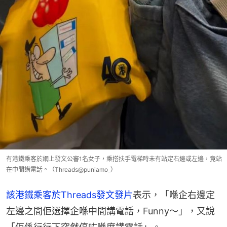
有港鐵乘客於網上發文公審1名女子，乘搭扶手電梯時未有站定右邊或左邊，竟站
在中間講電話。（Threads@puniamo_）
該港鐵乘客於Threads發文發片
表示，「喺企右邊定
左邊之間佢選擇企喺中間講電話，Funny～」，又說