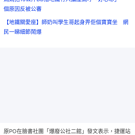
個原因反被公審
【地鐵關愛座】師奶叫學生哥起身畀佢個寶寶坐 網
民一睇細節鬧爆
原PO在臉書社團「爆廢公社二館」發文表示，捷運站