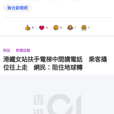
聯合新聞網
6
0
0
1
1
熱話
熱爆話題
港鐵女站扶手電梯中間講電話 乘客攝
位往上走 網民：阻住地球轉