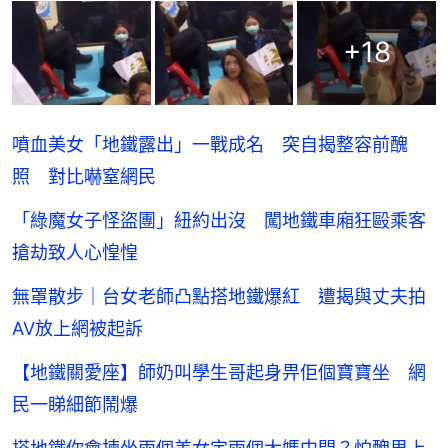
+
18
噴血美女「地鐵露出」一戰成名 突自揭整容前醜
照 對比嚇窒網民
「綠魔女子怪盜團」紐約出沒 闖地鐵車廂狂毆乘客
搶劫致人心惶惶
無罩散步｜台女老師凸點搭地鐵爆紅 遭揭與丈夫拍
AV放上網被起訴
【地鐵關愛座】師奶叫學生哥起身畀佢個寶寶坐 網
民一睇細節鬧爆