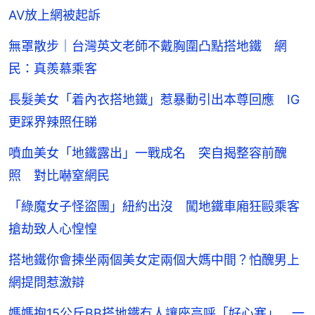
AV放上網被起訴
無罩散步｜台灣英文老師不戴胸圍凸點搭地鐵 網
民：真羨慕乘客
長髮美女「着內衣搭地鐵」惹暴動引出本尊回應 IG
更踩界辣照任睇
噴血美女「地鐵露出」一戰成名 突自揭整容前醜
照 對比嚇窒網民
「綠魔女子怪盜團」紐約出沒 闖地鐵車廂狂毆乘客
搶劫致人心惶惶
搭地鐵你會揀坐兩個美女定兩個大媽中間？怕醜男上
網提問惹激辯
媽媽抱15公斤BB搭地鐵冇人讓座高呼「好心寒」 一