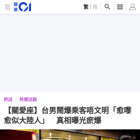
繁
|
简
熱話
熱爆話題
【關愛座】台男鬧爆乘客唔文明「愈嚟
愈似大陸人」 真相曝光瘀爆