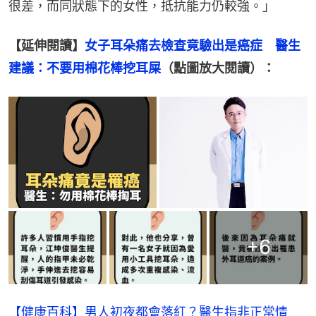
很差，而同狀態下的女性，抵抗能力仍較強。」
【延伸閱讀】
女子耳朵痛去檢查竟驗出是癌症　醫生
建議：不要用棉花棒挖耳屎
（點圖放大閱讀）：
+
6
【健康百科】男人初夜都會落紅？醫生指非正常情