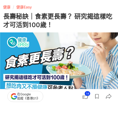
健康
健康Easy
長壽秘訣｜食素更長壽？ 研究揭這樣吃
才可活到100歲！
14
在Google
追蹤《香港01》
撰文：
浩賢
出版：
2026-08-01 13:15
更新：
2026-08-01 13:15