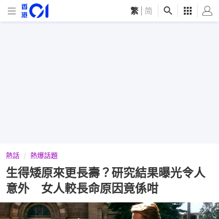
繁
|
简
熱話
熱爆話題
生得矮原來更長壽？研究結果曝光令人
意外 女人較長命原因竟係咁