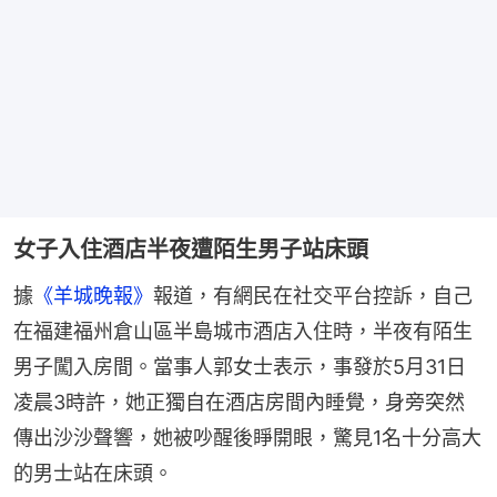
女子入住酒店半夜遭陌生男子站床頭
據
《羊城晚報》
報道，有網民在社交平台控訴，自己
在福建福州倉山區半島城市酒店入住時，半夜有陌生
男子闖入房間。當事人郭女士表示，事發於5月31日
凌晨3時許，她正獨自在酒店房間內睡覺，身旁突然
傳出沙沙聲響，她被吵醒後睜開眼，驚見1名十分高大
的男士站在床頭。