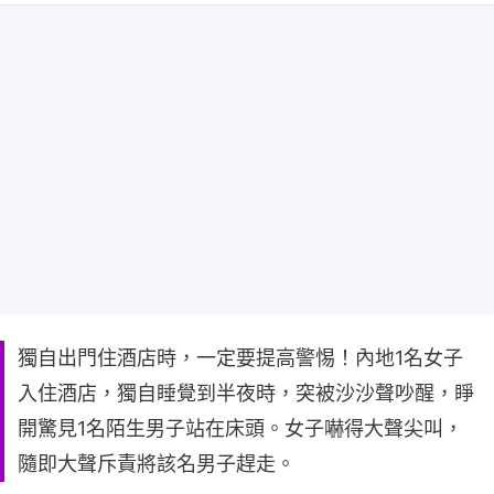
獨自出門住酒店時，一定要提高警惕！內地1名女子
入住酒店，獨自睡覺到半夜時，突被沙沙聲吵醒，睜
開驚見1名陌生男子站在床頭。女子嚇得大聲尖叫，
隨即大聲斥責將該名男子趕走。