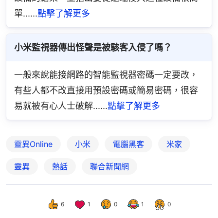
單......
點擊了解更多
小米監視器傳出怪聲是被駭客入侵了嗎？
一般來說能接網路的智能監視器密碼一定要改，
有些人都不改直接用預設密碼或簡易密碼，很容
易就被有心人士破解......
點擊了解更多
靈異Online
小米
電腦黑客
米家
靈異
熱話
聯合新聞網
6
1
0
1
0