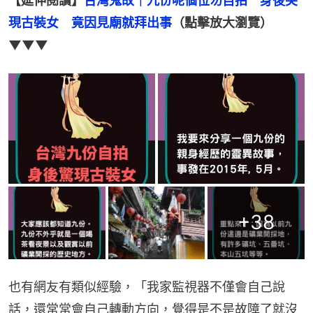
【延伸閱讀】
台灣鬼故｜九份呢個位勿自拍　身後突
現古裝女　竟因見廟就拜出事
（點擊放大瀏覽）
▼▼▼
+
38
也有網友有類似經驗，「我家監視器不僅會自己說
話，還常常會自己轉動方向，覺得是不是故障了就沒