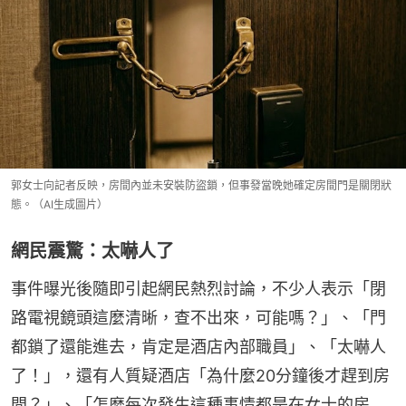
郭女士向記者反映，房間內並未安裝防盜鎖，但事發當晚她確定房間門是關閉狀
態。（AI生成圖片）
網民震驚：太嚇人了
事件曝光後隨即引起網民熱烈討論，不少人表示「閉
路電視鏡頭這麼清晰，查不出來，可能嗎？」、「門
都鎖了還能進去，肯定是酒店內部職員」、「太嚇人
了！」，還有人質疑酒店「為什麼20分鐘後才趕到房
間？」、「怎麼每次發生這種事情都是在女士的房