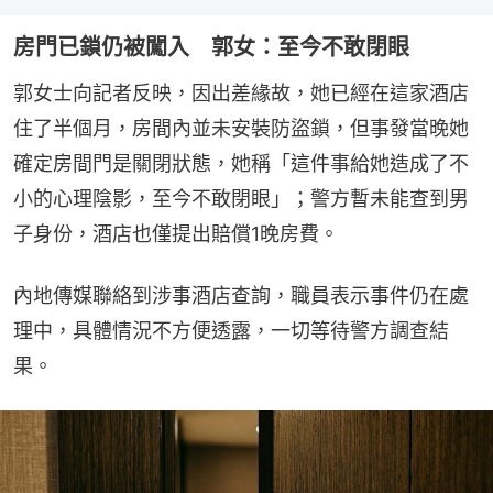
房門已鎖仍被闖入 郭女：至今不敢閉眼
郭女士向記者反映，因出差緣故，她已經在這家酒店
住了半個月，房間內並未安裝防盜鎖，但事發當晚她
確定房間門是關閉狀態，她稱「這件事給她造成了不
小的心理陰影，至今不敢閉眼」；警方暫未能查到男
子身份，酒店也僅提出賠償1晚房費。
內地傳媒聯絡到涉事酒店查詢，職員表示事件仍在處
理中，具體情況不方便透露，一切等待警方調查結
果。