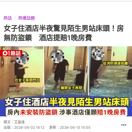
熱話
熱爆話題
女子住酒店半夜驚見陌生男站床頭！房
無防盜鎖 酒店提賠1晚房費
撰文：
艾曼達
出版：
2026-06-02 16:12
更新：
2026-06-15 10:05