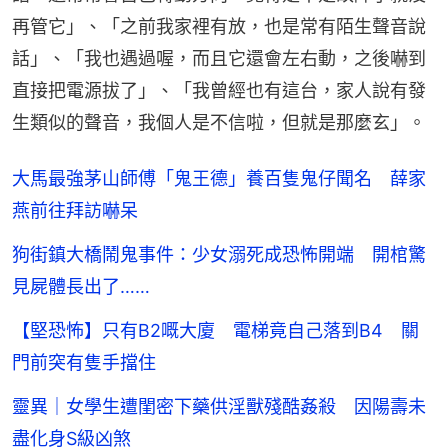
再管它」、「之前我家裡有放，也是常有陌生聲音說
話」、「我也遇過喔，而且它還會左右動，之後嚇到
直接把電源拔了」、「我曾經也有這台，家人說有發
生類似的聲音，我個人是不信啦，但就是那麼玄」。
大馬最強茅山師傅「鬼王德」養百隻鬼仔聞名 薛家
燕前往拜訪嚇呆
狗街鎮大橋鬧鬼事件：少女溺死成恐怖開端 開棺驚
見屍體長出了……
【堅恐怖】只有B2嘅大廈 電梯竟自己落到B4 關
門前突有隻手擋住
靈異｜女學生遭閨密下藥供淫獸殘酷姦殺 因陽壽未
盡化身S級凶煞