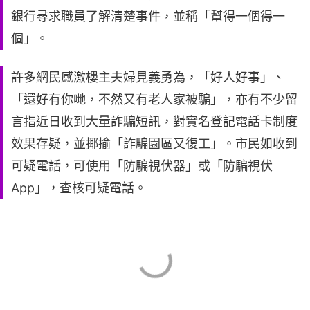
銀行尋求職員了解清楚事件，並稱「幫得一個得一
個」。
許多網民感激樓主夫婦見義勇為，「好人好事」、
「還好有你哋，不然又有老人家被騙」，亦有不少留
言指近日收到大量詐騙短訊，對實名登記電話卡制度
效果存疑，並揶揄「詐騙園區又復工」。市民如收到
可疑電話，可使用「防騙視伏器」或「防騙視伏
App」，查核可疑電話。