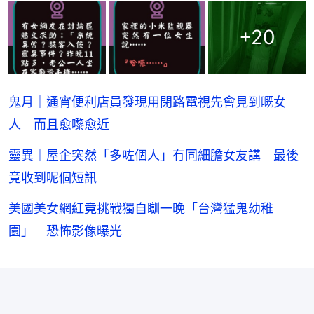
+
20
鬼月｜通宵便利店員發現用閉路電視先會見到嘅女
人 而且愈嚟愈近
靈異｜屋企突然「多咗個人」冇同細膽女友講 最後
竟收到呢個短訊
美國美女網紅竟挑戰獨自瞓一晚「台灣猛鬼幼稚
園」 恐怖影像曝光