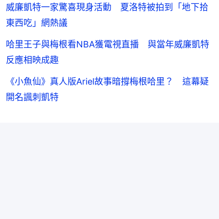
威廉凱特一家驚喜現身活動 夏洛特被拍到「地下拾
東西吃」網熱議
哈里王子與梅根看NBA獲電視直播 與當年威廉凱特
反應相映成趣
《小魚仙》真人版Ariel故事暗撐梅根哈里？ 這幕疑
開名諷刺凱特