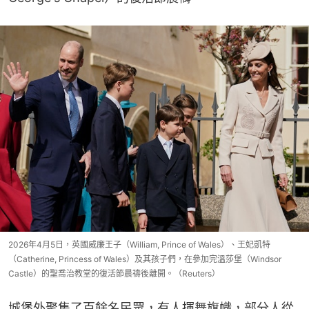
2026年4月5日，英國威廉王子（William, Prince of Wales）、王妃凱特
（Catherine, Princess of Wales）及其孩子們，在參加完溫莎堡（Windsor
Castle）的聖喬治教堂的復活節晨禱後離開。（Reuters）
城堡外聚集了百餘名民眾，有人揮舞旗幟，部分人從