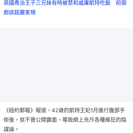
英國喬治王子三兄妹有時被禁和威廉凱特吃飯 前御
廚談超嚴家規
《紐約郵報》報道，42歲的凱特王妃1月進行腹部手
術後，就不曾公開露面，導致網上充斥各種瘋狂的陰
謀論。