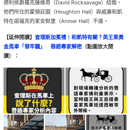
德利侯爵羅克薩維奇（David Rocksavage）結婚。
他們所住的霍頓莊園（Houghton Hall）與威廉和凱
特在諾福克的家安默堡（Anmer Hall）不遠。
【延伸閱讀】
查理斯加冕禮︱和凱特有關？英王乘黃
金馬車「發牢騷」　唇語專家解密
（點圖放大閱
讀）：
+
14