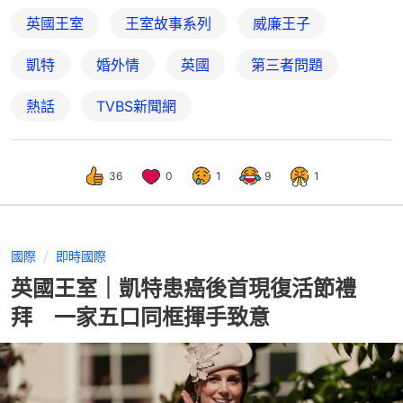
英國王室
王室故事系列
威廉王子
凱特
婚外情
英國
第三者問題
熱話
TVBS新聞網
36
0
1
9
1
國際
即時國際
英國王室｜凱特患癌後首現復活節禮
拜 一家五口同框揮手致意