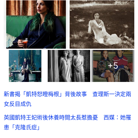
+
5
新書揭「凱特怒瞪梅根」背後故事 查理斯一決定兩
女反目成仇
英國凱特王妃術後休養時間太長惹擔憂 西媒：她罹
患「克隆氏症」