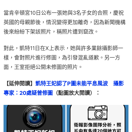
當肯辛頓宮10日公布一張她與3名子女的合照，慶祝
英國的母親節後，情況變得更加離奇，因為新聞機構
後來紛紛下架該照片，稱照片遭到竄改。
對此，凱特11日在X上表示，她與許多業餘攝影師一
樣，會對照片進行修圖，為引發混亂道歉。另一方
面，王室拒絕公開未修圖的照片。
【延伸閱讀】
凱特王妃認了P圖未能平息風波　攝影
專家：20處疑曾修圖
（點圖放大閱讀）：