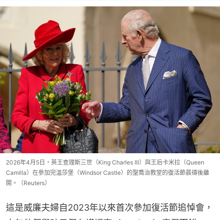
2026年4月5日，英王查理斯三世（King Charles III）與王后卡米拉（Queen
Camilla）在參加完溫莎堡（Windsor Castle）的聖喬治教堂的復活節晨禱後離
開。（Reuters）
這是威廉夫婦自2023年以來首次參加復活節追悼會，