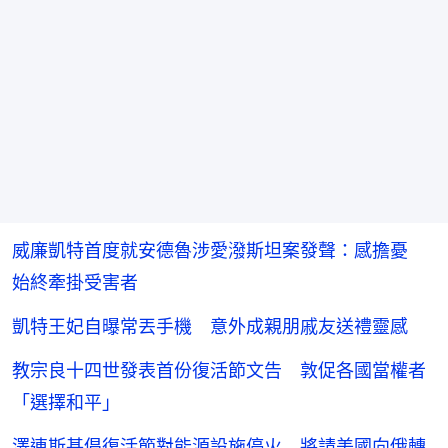
威廉凱特首度就安德魯涉愛潑斯坦案發聲：感擔憂
始終牽掛受害者
凱特王妃自曝常丟手機 意外成親朋戚友送禮靈感
教宗良十四世發表首份復活節文告 敦促各國當權者
「選擇和平」
澤連斯基倡復活節對能源設施停火 將請美國向俄轉