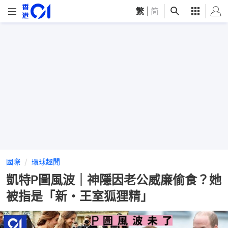
繁
|
简
國際
環球趣聞
凱特P圖風波｜神隱因老公威廉偷食？她
被指是「新・王室狐狸精」