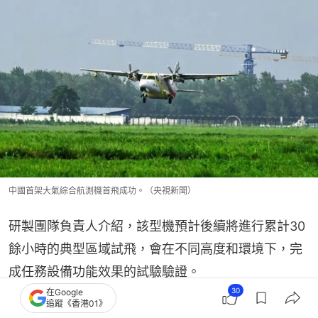
中國首架大氣綜合航測機首飛成功。（央視新聞）
研製團隊負責人介紹，該型機預計後續將進行累計30
餘小時的典型區域試飛，會在不同高度和環境下，完
成任務設備功能效果的試驗驗證。
30
在Google
追蹤《香港01》
作為載機的運12F飛機，是由航空工業哈飛研製的8噸