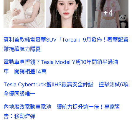
+
4
賓利首款純電豪華SUV「Torcal」9月發佈！奢華配置
難掩續航力隱憂
電動車真慳錢？Tesla Model Y駕10年開銷平過油
車 開銷相差14萬
Tesla Cybertruck獲IIHS最高安全評級 撞擊測試6項
全優同級唯一
內地魔改電動車電池 續航力提升逾一倍！專家警
告：移動炸彈