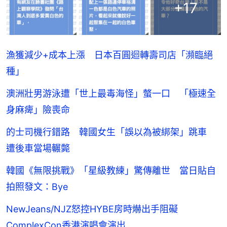
+
17
漁獲減少+成本上漲 日本百圓迴轉壽司店「瀕臨絕
種」
澳洲壯男游泳遭「世上最毒海怪」螫一口 「極速全
身麻痺」險喪命
的士司機行錯路 韓國女生「誤以為被綁架」跳車
遭後車當場輾斃
韓國《無限挑戰》「星級教練」驚傳離世 當日貼自
拍照發文：Bye
NewJeans/NJZ怒控HYBE房時爀出手阻礙
ComplexCon香港演唱會演出