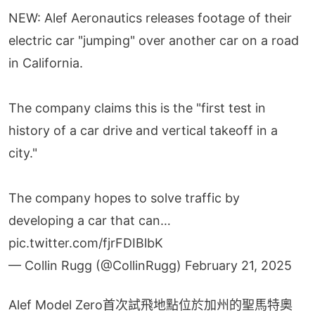
NEW: Alef Aeronautics releases footage of their
electric car "jumping" over another car on a road
in California.
The company claims this is the "first test in
history of a car drive and vertical takeoff in a
city."
The company hopes to solve traffic by
developing a car that can…
pic.twitter.com/fjrFDIBlbK
— Collin Rugg (@CollinRugg)
February 21, 2025
Alef Model Zero首次試飛地點位於加州的聖馬特奧