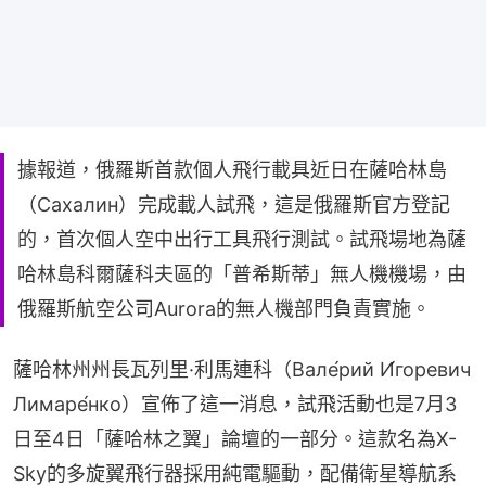
據報道，俄羅斯首款個人飛行載具近日在薩哈林島
（Сахалин）完成載人試飛，這是俄羅斯官方登記
的，首次個人空中出行工具飛行測試。試飛場地為薩
哈林島科爾薩科夫區的「普希斯蒂」無人機機場，由
俄羅斯航空公司Aurora的無人機部門負責實施。
薩哈林州州長瓦列里·利馬連科（Вале́рий И́горевич 
Лимаре́нко）宣佈了這一消息，試飛活動也是7月3
日至4日「薩哈林之翼」論壇的一部分。這款名為X-
Sky的多旋翼飛行器採用純電驅動，配備衛星導航系