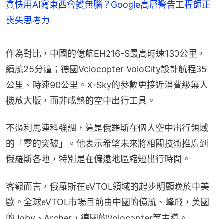
貪快用AI寫東西會變無腦？Google高層警告工程師正
喪失思考力
作為對比，中國的億航EH216-S最高時速130公里，
續航25分鐘；德國Volocopter VoloCity設計航程35
公里、時速90公里。X-Sky的參數更接近消費級無人
機放大版，而非成熟的空中出行工具。
不過利馬連科強調，這是俄羅斯在個人空中出行領域
的「零的突破」。他表示希望未來將相關技術推廣到
俄羅斯各地，特別是在偏遠地區縮短出行時間。
客觀而言，俄羅斯在eVTOL領域的起步明顯晚於中美
歐。全球eVTOL市場目前由中國的億航、峰飛，美國
的Joby、Archer，德國的Volocopter等主導。