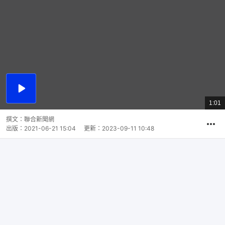
播
放
1:01
總
影
共
片
時
撰文：
聯合新聞網
間
出版：
2021-06-21 15:04
更新：
2023-09-11 10:48