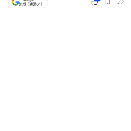
追蹤《香港01》
哈里遭爆和梅根已分居只剩「名義夫妻
關係」或因不滿妻子巴結權貴
撰文：
聯合新聞網
出版：
2026-05-10 10:30
更新：
2026-05-10 23:02