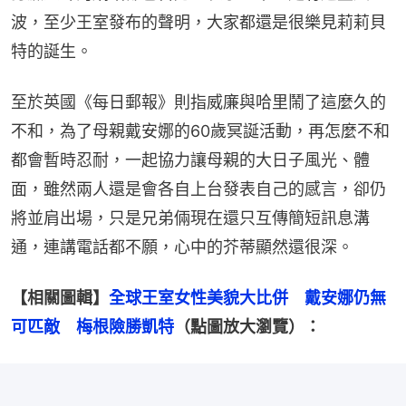
波，至少王室發布的聲明，大家都還是很樂見莉莉貝
特的誕生。
至於英國《每日郵報》則指威廉與哈里鬧了這麼久的
不和，為了母親戴安娜的60歲冥誕活動，再怎麼不和
都會暫時忍耐，一起協力讓母親的大日子風光、體
面，雖然兩人還是會各自上台發表自己的感言，卻仍
將並肩出場，只是兄弟倆現在還只互傳簡短訊息溝
通，連講電話都不願，心中的芥蒂顯然還很深。
【相關圖輯】
全球王室女性美貌大比併　戴安娜仍無
可匹敵　梅根險勝凱特
（點圖放大瀏覽）：