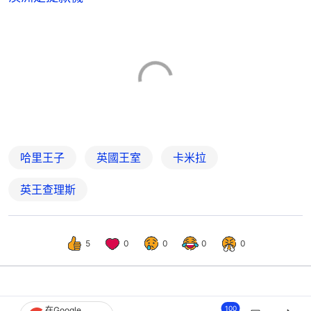
哈里王子
英國王室
卡米拉
英王查理斯
5
0
0
0
0
娛樂
即時娛樂
100
在Google