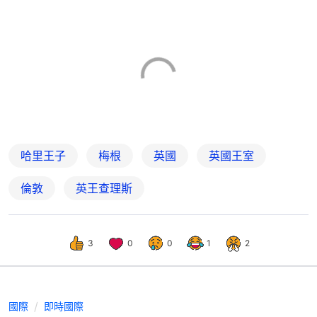
哈里王子
梅根
英國
英國王室
倫敦
英王查理斯
3
0
0
1
2
國際
即時國際