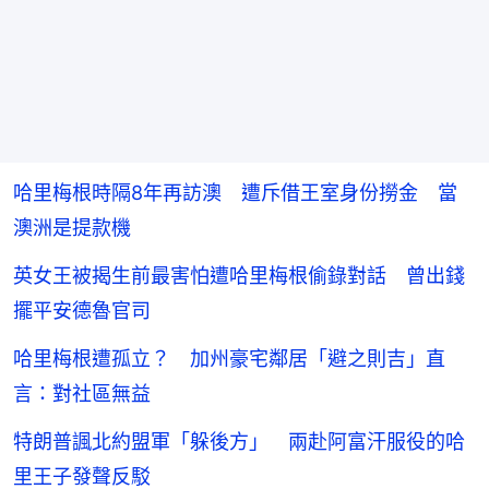
哈里梅根時隔8年再訪澳 遭斥借王室身份撈金 當
澳洲是提款機
英女王被揭生前最害怕遭哈里梅根偷錄對話 曾出錢
擺平安德魯官司
哈里梅根遭孤立？ 加州豪宅鄰居「避之則吉」直
言：對社區無益
特朗普諷北約盟軍「躲後方」 兩赴阿富汗服役的哈
里王子發聲反駁