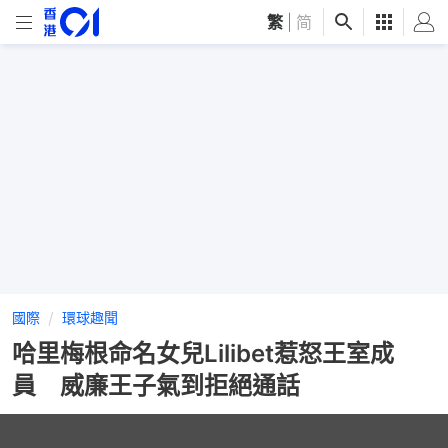
繁
|
简
國際
環球趣聞
哈里梅根命名女兒Lilibet惹怒王室成
員 威廉王子氣到拒絕通話