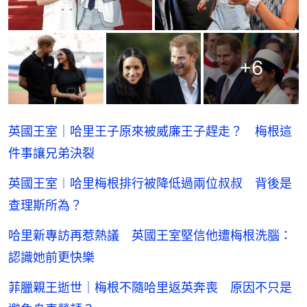
+
6
英國王室｜哈里王子原來被威廉王子趕走？ 梅根這
件事讓兄弟決裂
英國王室︱哈里梅根排行被降低過兩位叔叔 背後是
查理斯所為？
哈里新專訪再惹熱議 英國王室堅信他遭梅根洗腦：
認識她前更快樂
菲臘親王逝世｜梅根不隨哈里返英奔喪 原因不只是