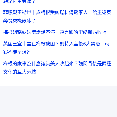
避免舟車勞頓？
菲臘親王逝世｜與梅根受訪爆料傷透家人 哈里返英
奔喪乘機破冰？
梅根姐稱妹妹謊話說不停 預言跟哈里終離婚收場
英國王室｜豈止梅根被困？凱特入宮後6大禁忌 就
寢不能早過她
梅根的家事為什麼讓英美人吵起來？醜聞背後是兩種
文化的巨大分歧