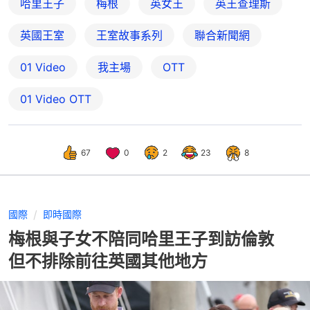
哈里王子
梅根
英女王
英王查理斯
英國王室
王室故事系列
聯合新聞網
01 Video
我主場
OTT
01‌ ‌Video‌ ‌OTT
67
0
2
23
8
國際
即時國際
梅根與子女不陪同哈里王子到訪倫敦
但不排除前往英國其他地方