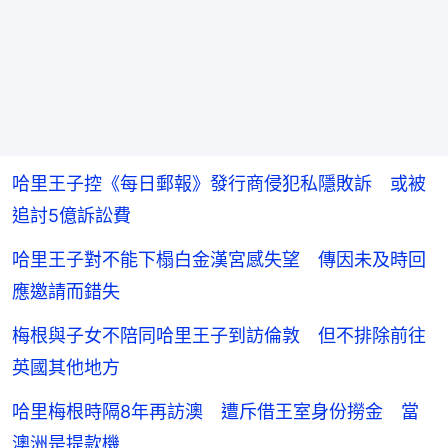
哈里王子控《每日郵報》發行商侵犯私隱敗訴 或被
追討5億訴訟費
哈里王子對不能下榻白金漢宮感失望 傳因未及時回
應邀請而錯失
梅根與子女不陪同哈里王子到訪倫敦 但不排除前往
英國其他地方
哈里梅根時隔8年再訪澳 遭斥借王室身份撈金 當
澳洲是提款機