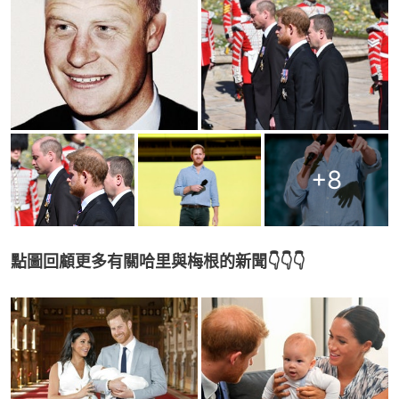
+
8
點圖回顧更多有關哈里與梅根的新聞👇👇👇