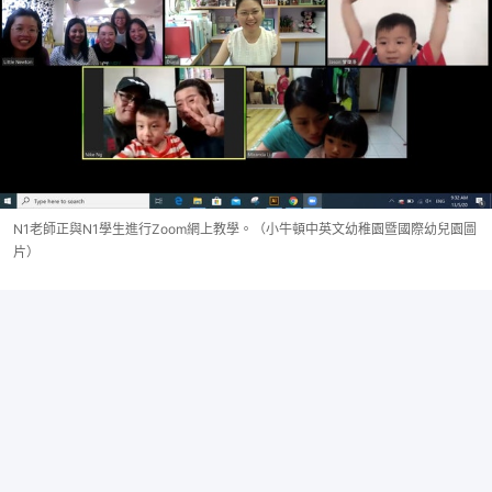
N1老師正與N1學生進行Zoom網上教學。（小牛頓中英文幼稚園暨國際幼兒園圖
片）