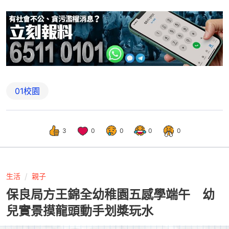
01校園
3
0
0
0
0
生活
親子
保良局方王錦全幼稚園五感學端午 幼
兒實景摸龍頭動手划槳玩水