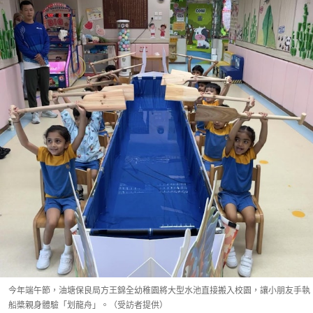
今年端午節，油塘保良局方王錦全幼稚園將大型水池直接搬入校園，讓小朋友手執
船槳親身體驗「划龍舟」。（受訪者提供）