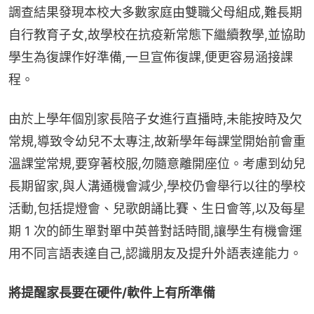
調查結果發現本校大多數家庭由雙職父母組成,難長期
自行教育子女,故學校在抗疫新常態下繼續教學,並協助
學生為復課作好準備,一旦宣佈復課,便更容易涵接課
程。
由於上學年個別家長陪子女進行直播時,未能按時及欠
常規,導致令幼兒不太專注,故新學年每課堂開始前會重
溫課堂常規,要穿著校服,勿隨意離開座位。考慮到幼兒
長期留家,與人溝通機會減少,學校仍會舉行以往的學校
活動,包括提燈會、兒歌朗誦比賽、生日會等,以及每星
期 1 次的師生單對單中英普對話時間,讓學生有機會運
用不同言語表達自己,認識朋友及提升外語表達能力。
將提醒家長要在硬件/軟件上有所準備