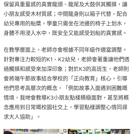
保留具重量感的真實龍頭、龍尾及大鼓供其觸摸，讓
小朋友感受木材質感；中間龍身則以箱子代替，配合
幼兒專用的船槳，學童只需坐在池邊的椅子上划水，
身體不用浸入水中，既安全又能感受划船的真實感。
在教學層面上，老師亦會根據不同年級作適當調整。
針對專注力較短的K1、K2幼兒，老師會著重讓他們透
過觸摸和感受來加深印象；對於K3的高班生，老師則
會將端午節故事結合學校的「正向教育」核心，引導
他們思考高層次的概念，「例如故事入面遇到困難嘅
情境，我哋會教導K3小朋友點樣積極面對，甚至將概
念應用到日常嘅校園社交上，學習點樣調整心情同尋
求大人協助」。