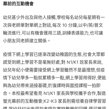
幕前的互動機會
幼兒甚少外出及與他人接觸,學校每名幼兒每星期有一
次與老師單對單網上對話,每次 10 分鐘,以中/英/普文
輪流進行,可以有機會運用三語,訓練表達能力,也可讓
小朋友同老師建立關係。
疫情下網上學習已逐漸改變幼稚園的生態,社會大眾都
感受到網上學習不是毫無好處,對 N1/K1 班家長來說,
幼兒年紀小便需要接受網上學習雖然不是最理想,但疫
情下幼兒學多一點就累積多一點,網上學習用得好,便能
夠為幼兒帶來涵接基礎,於復課時與面授課程一拍即
合。本校最希望看見 N1/K1 家長與學校攜手合作,製造
螢光幕前的互動機會;K2-K3 家長則需培養自律學習習
慣,當幼兒付出後得到老師在實時教學的回饋,便可獲得