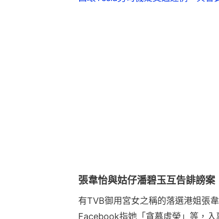
張韋怡與姑仔潘碧玉互告誹謗案 
有TVB御用宮女之稱的落選港姐張韋
Facebook指她「貪慕虛榮」等，