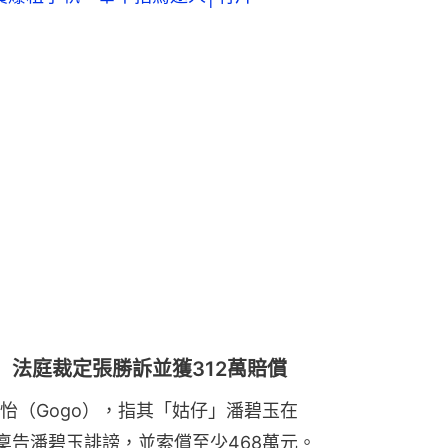
法庭裁定張勝訴並獲312萬賠償
怡（Gogo），指其「姑仔」潘碧玉在
入稟告潘碧玉誹謗，並索償至少468萬元。