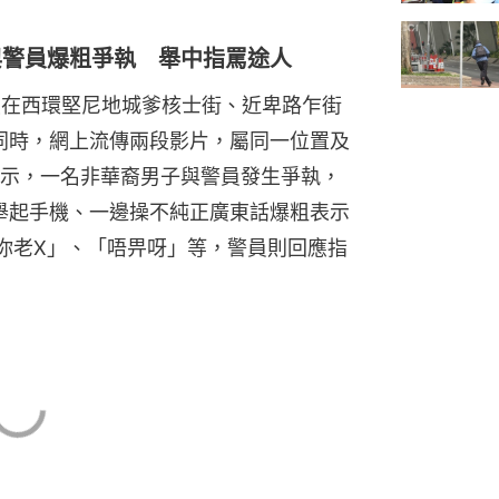
 與警員爆粗爭執 舉中指罵途人
員在西環堅尼地城爹核士街、近卑路乍街
。同時，網上流傳兩段影片，屬同一位置及
示，一名非華裔男子與警員發生爭執，
邊舉起手機、一邊操不純正廣東話爆粗表示
你老X」、「唔畀呀」等，警員則回應指