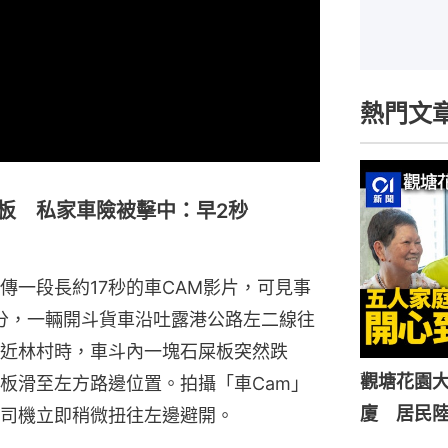
熱門文
板 私家車險被擊中：早2秒
傳一段長約17秒的車CAM影片，可見事
7分，一輛開斗貨車沿吐露港公路左二線往
近林村時，車斗內一塊石屎板突然跌
觀塘花園大
板滑至左方路邊位置。拍攝「車Cam」
廈 居民
司機立即稍微扭往左邊避開。