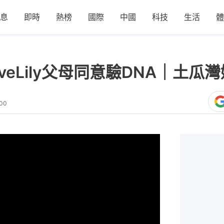
息
即時
熱榜
國際
中國
科技
生活
體
veLily父母同意驗DNA｜土
:00