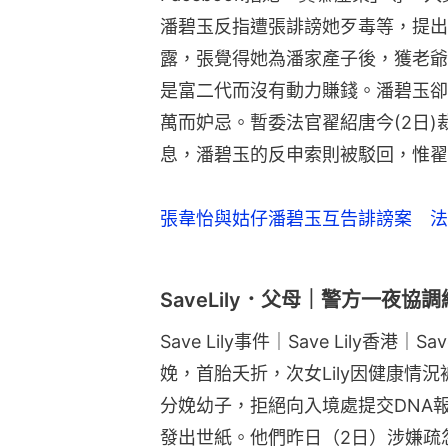
潘碧玉反指遭張誹謗她歹毒等，提出
露，張覺得她為潘家產子後，獲老爺
是富二代而沒有動力賺錢。潘碧玉卻
萬而妒忌。暫委法官翟紹唐今(2日)
息，潘碧玉的反申索則被駁回，惟翟
張韋怡與姑仔潘碧玉互告誹謗案 法
SaveLily．父母｜警方一夜
Save Lily事件｜Save Lily香港
娩，首胎夭折，次女Lily因健康情
分娩幼子，拒絕向入境處提交DNA報
發出世紙。他們昨日（2日）涉嫌疏