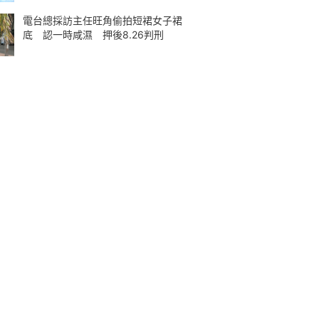
電台總採訪主任旺角偷拍短裙女子裙
底 認一時咸濕 押後8.26判刑