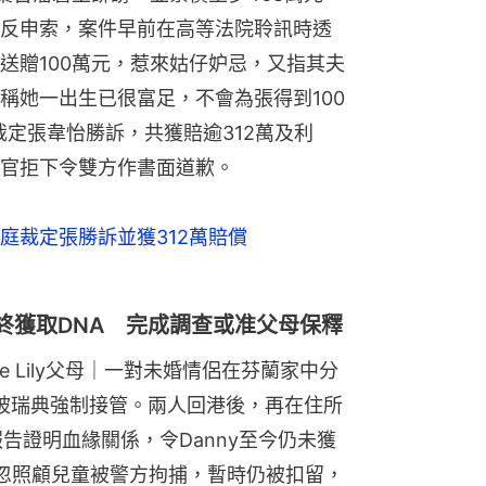
反申索，案件早前在高等法院聆訊時透
送贈100萬元，惹來姑仔妒忌，又指其夫
稱她一出生已很富足，不會為張得到100
裁定張韋怡勝訴，共獲賠逾312萬及利
官拒下令雙方作書面道歉。
庭裁定張勝訴並獲312萬賠償
協調終獲取DNA 完成調查或准父母保釋
｜Save Lily父母｜一對未婚情侶在芬蘭家中分
況被瑞典強制接管。兩人回港後，再在住所
告證明血緣關係，令Danny至今仍未獲
忽照顧兒童被警方拘捕，暫時仍被扣留，