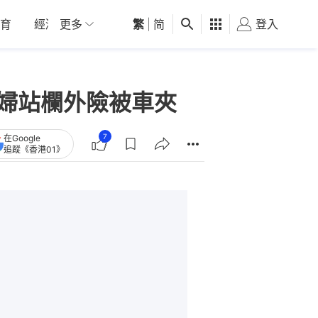
育
經濟
更多
01深圳
繁
觀點
|
简
健康
好食玩飛
登入
女
瓜灣婦站欄外險被車夾
7
在Google
追蹤《香港01》