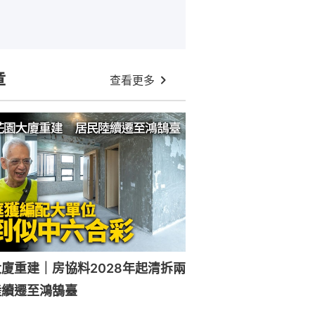
章
查看更多
廈重建｜房協料2028年起清拆兩
陸續遷至鴻鵠臺