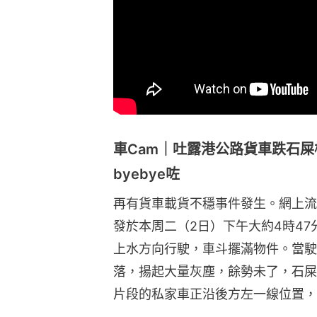
車Cam｜吐露港公路貨車跌石屎
byebye咗
再有貨車載貨不穩事件發生。網上流
發於本周二（2日）下午大約4時4
上水方向行駛，車斗擺滿物件。當駛
落，揚起大量灰塵，餘勢未了，石屎
片段的私家車正沿後方左一線位置，