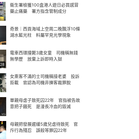
衞生署檢獲100盒港人遊日必買感冒
藥止痛藥 署方指含管制成分
奇景｜西貢海域上空周二晚飄浮10條
湖水藍光柱 料屬罕見光學現象
電車西環撞斃3歲女童 司機稱無錢
無學歷 放棄上訴即時入獄
:28
女乘客不滿的士司機稱接老婆 投訴
拒載 官認為司機非揀客裁罪脫
單親母虐子致死囚22年 官指被告故
意把子餓死 是漫長冷血的毀滅
母親把發展遲緩5歲兒虐待致死 官
斥行為殘忍 誤殺等罪囚22年