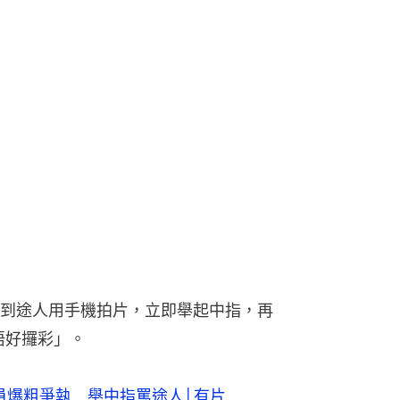
到途人用手機拍片，立即舉起中指，再
唔好攞彩」。
警員爆粗爭執 舉中指罵途人│有片