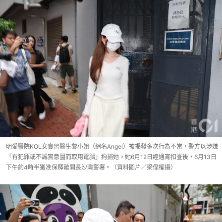
明愛醫院KOL女實習醫生黎小姐（網名Angel）被揭發多次行為不當，警方以涉嫌
「有犯罪或不誠實意圖而取用電腦」拘捕她。她6月12日經通宵扣查後，6月13日
下午約4時半獲准保釋離開長沙灣警署。（資料圖片／梁偉權攝）