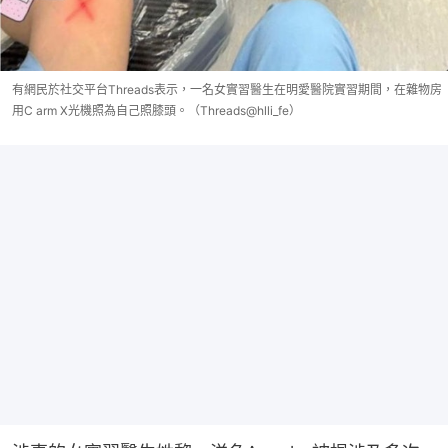
有網民於社交平台Threads表示，一名女實習醫生在明愛醫院實習期間，在雜物房
用C arm X光機照為自己照膝頭。（Threads@hlli_fe）