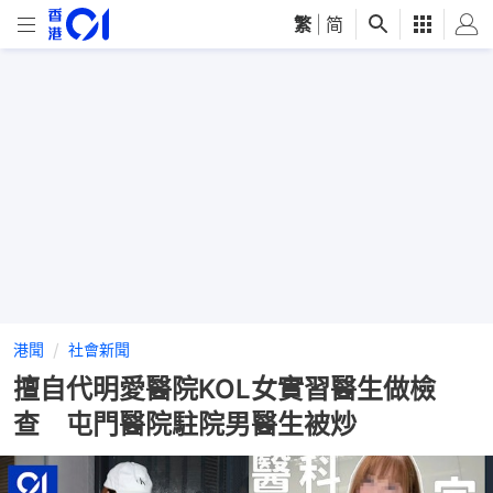
繁
|
简
港聞
社會新聞
擅自代明愛醫院KOL女實習醫生做檢
查 屯門醫院駐院男醫生被炒