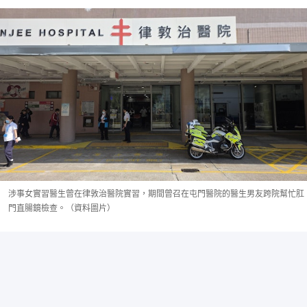
涉事女實習醫生曾在律敦治醫院實習，期間曾召在屯門醫院的醫生男友跨院幫忙肛
門直腸鏡檢查。（資料圖片）