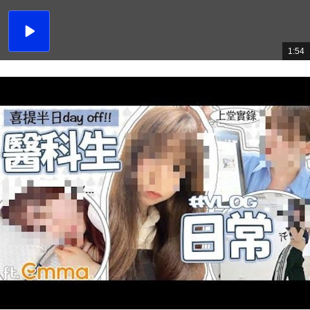
播
放
1:54
總
影
共
片
時
間