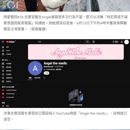
明愛醫院KOL女實習醫生Angel被揭發多次行為不當，警方以涉嫌「有犯罪或不誠
實意圖而取用電腦」拘捕她。她經通宵扣查後，6月13日下午約4時半獲准保釋離
開長沙灣警署。（梁偉權攝）
涉事女實習醫生事發前已開設個人YouTube頻道「Angel the medic」，該頻道已
清空。