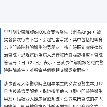
早前明愛醫院黎姓KOL女實習醫生（網名Angel）被
揭發多次行為不當，引起社會爭議，其中包括她叫身
為屯門醫院駐院醫生的男朋友，擅自跨區到灣仔律敦
治醫院，違規幫她為病人進行肛門直腸鏡檢查。醫院
管理局今日（22日）表示，已就事件解僱該名屯門醫
院駐院醫生，並稱會將個案轉交醫委會跟進。
涉事香港大學醫學院應屆畢業生的女實習醫生本月12
日也被醫管局解僱，指她擅用他人（即屯門醫院醫生
男友）帳號登入臨床醫療系統，瀏覽屯門醫院的病人
紀錄等，同日被警方以涉嫌不誠實使用電腦罪名拘