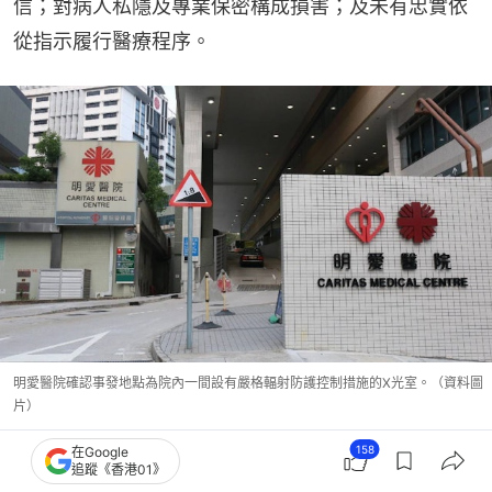
信；對病人私隱及專業保密構成損害；及未有忠實依
從指示履行醫療程序。
明愛醫院確認事發地點為院內一間設有嚴格輻射防護控制措施的X光室。（資料圖
片）
158
在Google
追蹤《香港01》