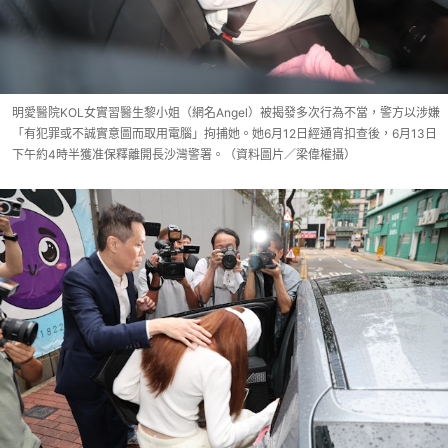
明愛醫院KOL女實習醫生黎小姐（網名Angel）被揭發多次行為不當，警方以涉嫌
「有犯罪或不誠實意圖而取用電腦」拘捕她。她6月12日經通宵扣查後，6月13日
下午約4時半獲准保釋離開長沙灣警署。（資料圖片／梁偉權攝）