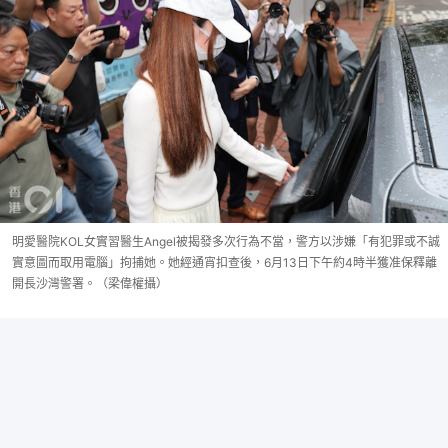
明愛醫院KOL女實習醫生Angel被揭發多次行為不當，警方以涉嫌「有犯罪或不誠
實意圖而取用電腦」拘捕她。她經通宵扣查後，6月13日下午約4時半獲准保釋離
開長沙灣警署。（梁偉權攝）