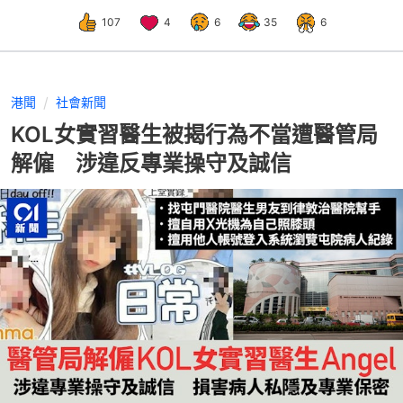
107
4
6
35
6
港聞
社會新聞
KOL女實習醫生被揭行為不當遭醫管局
解僱 涉違反專業操守及誠信