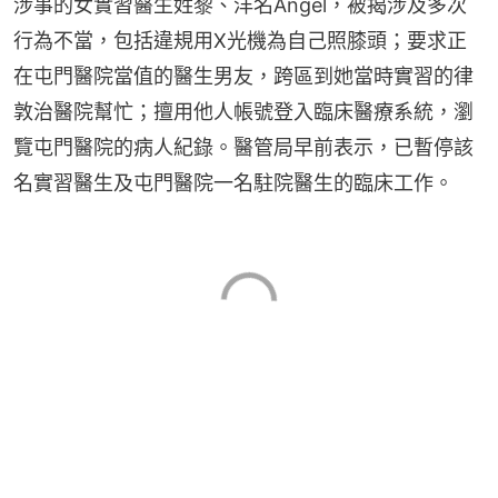
涉事的女實習醫生姓黎、洋名Angel，被揭涉及多次
行為不當，包括違規用X光機為自己照膝頭；要求正
在屯門醫院當值的醫生男友，跨區到她當時實習的律
敦治醫院幫忙；擅用他人帳號登入臨床醫療系統，瀏
覽屯門醫院的病人紀錄。醫管局早前表示，已暫停該
名實習醫生及屯門醫院一名駐院醫生的臨床工作。