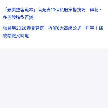
「最美整容範本」高允貞10個私服穿搭技巧 碎花、
多巴胺造型百變
張員瑛2026春夏穿搭｜拆解6大高級公式 丹寧＋條
紋精緻又時髦