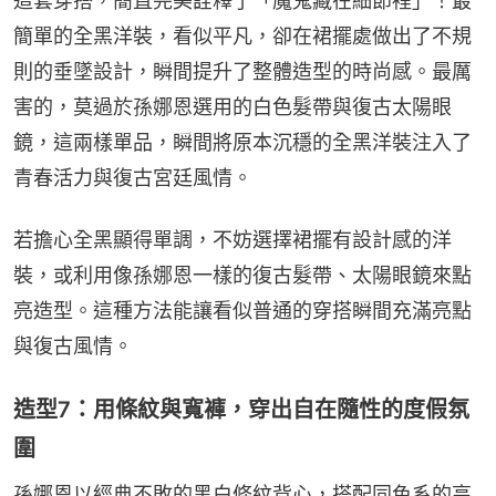
這套穿搭，簡直完美詮釋了「魔鬼藏在細節裡」！最
簡單的全黑洋裝，看似平凡，卻在裙擺處做出了不規
則的垂墜設計，瞬間提升了整體造型的時尚感。最厲
害的，莫過於孫娜恩選用的白色髮帶與復古太陽眼
鏡，這兩樣單品，瞬間將原本沉穩的全黑洋裝注入了
青春活力與復古宮廷風情。
若擔心全黑顯得單調，不妨選擇裙擺有設計感的洋
裝，或利用像孫娜恩一樣的復古髮帶、太陽眼鏡來點
亮造型。這種方法能讓看似普通的穿搭瞬間充滿亮點
與復古風情。
造型7：用條紋與寬褲，穿出自在隨性的度假氛
圍
孫娜恩以經典不敗的黑白條紋背心，搭配同色系的高