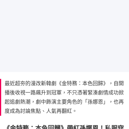
最近超夯的漫改新韓劇《金特務：本色回歸》，自開
播後收視一路飆升到冠軍，不只憑著緊湊劇情成功掀
起追劇熱潮，劇中飾演主要角色的「孫娜恩」，也再
度成為討論焦點、人氣再翻紅。
《金特務：本色回歸》帶紅孫娜恩！私服穿