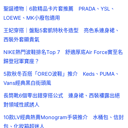
聖誕禮物｜6款精品卡片套推薦 PRADA、YSL、
LOEWE、MK小廢包適用
王妃穿搭｜盤點5套凱特秋冬造型 亮色系連身裙、
西裝外套顯貴氣
NIKE熱門波鞋排名Top 7 舒適厚底Air Force實至名
歸登冠軍寶座？
5款秋冬百搭「OREO波鞋」推介 Keds、PUMA、
Vans經典黑白街頭風
長筒靴6個零出錯穿搭公式 連身裙、西裝褸露出絕
對領域性感誘人
10款LV經典熱賣Monogram手袋推介 水桶包、信封
包、化妝箱超迷人