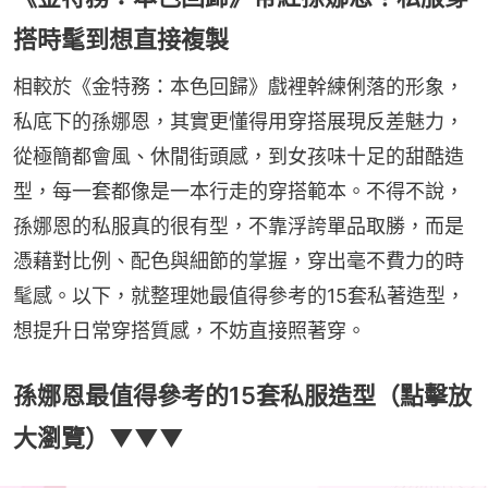
搭時髦到想直接複製
相較於《金特務：本色回歸》戲裡幹練俐落的形象，
私底下的孫娜恩，其實更懂得用穿搭展現反差魅力，
從極簡都會風、休閒街頭感，到女孩味十足的甜酷造
型，每一套都像是一本行走的穿搭範本。不得不說，
孫娜恩的私服真的很有型，不靠浮誇單品取勝，而是
憑藉對比例、配色與細節的掌握，穿出毫不費力的時
髦感。以下，就整理她最值得參考的15套私著造型，
想提升日常穿搭質感，不妨直接照著穿。
孫娜恩最值得參考的15套私服造型（點擊放
大瀏覽）▼▼▼