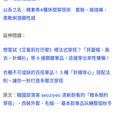
以吾之名｜韓素希4種休閒穿搭術 套裝、瑜珈褲、
黑靴俐落顯性感
延伸閱讀：
想嘗試《艾蜜莉在巴黎》裡法式穿搭？「貝蕾帽、風
衣、針織衫」等 6 樣關鍵單品，這樣穿出率性慵懶！
衣櫃不可或缺的百搭單品！ 3 種「針織背心」搭配法
則，讓你一秒打造多層次穿搭
原文：
韓國部落客 seoziyeo 清新耐看的「韓系簡約
穿搭」，西裝外套、毛帽 ⋯ 基本款單品玩轉整個秋冬