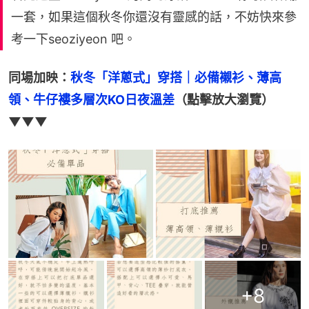
一套，如果這個秋冬你還沒有靈感的話，不妨快來參
考一下seoziyeon 吧。
同場加映：
秋冬「洋蔥式」穿搭｜必備襯衫、薄高
領、牛仔褸多層次KO日夜溫差
（點擊放大瀏覽）
▼▼▼
+
8