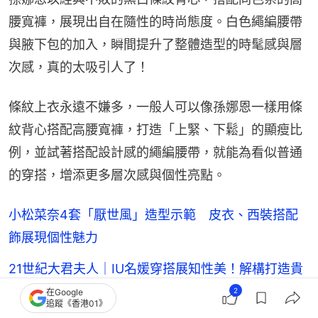
腰寬褲，展現出自在隨性的時尚態度。白色繩編腰帶
與腋下包的加入，瞬間提升了整體造型的時髦感與層
次感，真的太吸引人了！
條紋上衣永遠不嫌多，一般人可以像孫娜恩一樣用條
紋背心搭配高腰寬褲，打造「上緊、下鬆」的顯瘦比
例，並試著搭配設計感的繩編腰帶，就能為看似普通
的穿搭，增添更多層次感與個性亮點。
小松菜奈4套「厭世風」造型示範 皮衣、西裝搭配
飾展現個性魅力
21世紀大君夫人｜IU名媛穿搭展知性美！解構打造貴
族氣質的重點
2
在Google
追蹤《香港01》