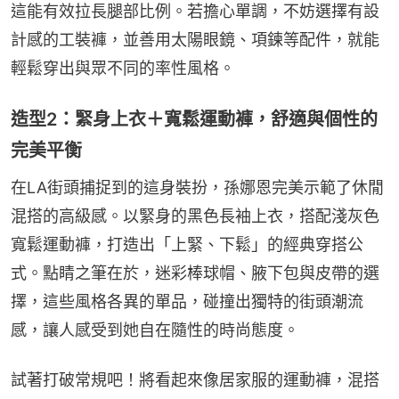
這能有效拉長腿部比例。若擔心單調，不妨選擇有設
計感的工裝褲，並善用太陽眼鏡、項鍊等配件，就能
輕鬆穿出與眾不同的率性風格。
造型2：緊身上衣＋寬鬆運動褲，舒適與個性的
完美平衡
在LA街頭捕捉到的這身裝扮，孫娜恩完美示範了休閒
混搭的高級感。以緊身的黑色長袖上衣，搭配淺灰色
寬鬆運動褲，打造出「上緊、下鬆」的經典穿搭公
式。點睛之筆在於，迷彩棒球帽、腋下包與皮帶的選
擇，這些風格各異的單品，碰撞出獨特的街頭潮流
感，讓人感受到她自在隨性的時尚態度。
試著打破常規吧！將看起來像居家服的運動褲，混搭