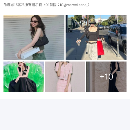
孫娜恩15套私服穿搭示範（01製圖；IG@marcellasne_）
+
10