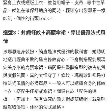
緊身上衣或短版上衣。並善用帽子、皮帶...等中性單
品，就能在確保舒適度的同時，輕鬆穿出像娜恩一樣
帥氣、個性的街頭Look。
造型3：針織條紋＋高腰傘裙，穿出優雅法式風
情
孫娜恩這身裝扮，簡直是法式優雅的教科書！她聰明
地選用經典不敗的黑白條紋背心，下身則搭配能展現
完美身形的高腰傘裙，瞬間提升整體造型的復古氣質
與度假氛圍，真的太懂穿了！條紋、瑪莉珍鞋都是打
造法式風情的必備單品。一般人可以選擇合身的條紋
上衣，搭配牛仔裙或傘裙。關鍵在於「配件的選
擇」，再加上一頂有質感的漁夫帽或草編帽，就能輕
鬆駕馭優雅、休閒的法式風格。