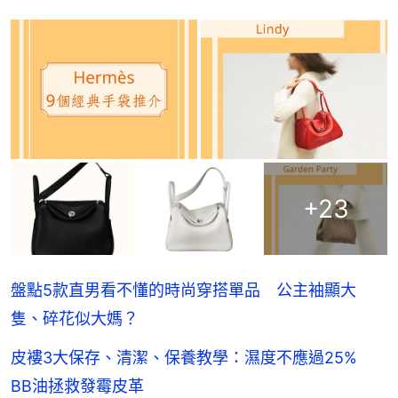
+
23
盤點5款直男看不懂的時尚穿搭單品 公主袖顯大
隻、碎花似大媽？
皮褸3大保存、清潔、保養教學：濕度不應過25%
BB油拯救發霉皮革