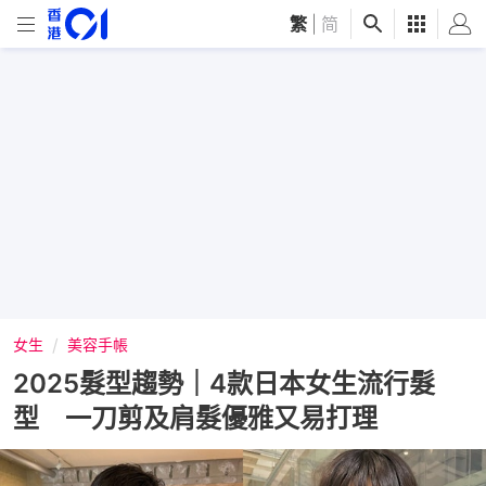
繁
|
简
女生
美容手帳
2025髮型趨勢｜4款日本女生流行髮
型 一刀剪及肩髮優雅又易打理