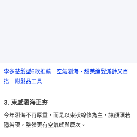
李多慧髮型6款推薦 空氣瀏海、甜美編髮減齡又百
搭 附髮品工具
3. 束感瀏海正夯
今年瀏海不再厚重，而是以束狀線條為主，讓額頭若
隱若現，整體更有空氣感與層次。