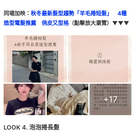
同場加映：
秋冬最新髮型趨勢「羊毛捲短髮」　4種
造型電髮推薦　俏皮又型格
（點擊放大瀏覽）▼▼▼
+
17
LOOK 4. 泡泡捲長髮