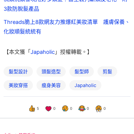
3款防脫髮產品
Threads脆上8款網友力推爆紅美妝清單 護膚保養、
化妝順髮統統有
【本文獲「
Japaholic
」授權轉載。】
髮型設計
頭髮造型
髮型師
剪髮
美妝穿搭
瘦身美容
Japaholic
5
0
0
0
0