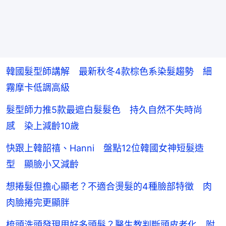
韓國髮型師講解 最新秋冬4款棕色系染髮趨勢 細
霧摩卡低調高級
髮型師力推5款最遮白髮髮色 持久自然不失時尚
感 染上減齡10歲
快跟上韓韶禧、Hanni 盤點12位韓國女神短髮造
型 顯臉小又減齡
想捲髮但擔心顯老？不適合燙髮的4種臉部特徵 肉
肉臉捲完更顯胖
梳頭洗頭發現甩好多頭髮？醫生教判斷頭皮老化 附