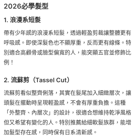
2026必學髮型
1. 浪漫系短髮
帶有少年感的浪漫系短髮，透過輕盈剪裁讓整體更有
呼吸感。即使深髮色也不顯厚重，反而更有線條。特
別適合高顴骨或臉型偏寬的人，能突顯五官並修飾比
例！
2. 流蘇剪（Tassel Cut）
流蘇剪看似整齊俐落，其實在髮尾加入細緻層次，讓
頭髮在擺動時呈現輕盈感，不會有厚重負擔。這種
「外整齊、內層次」的設計，很適合想維持乾淨風格
但又希望有變化的人。特別推薦給細軟髮族群，能增
加髮型存在感，同時保有日系清新感。