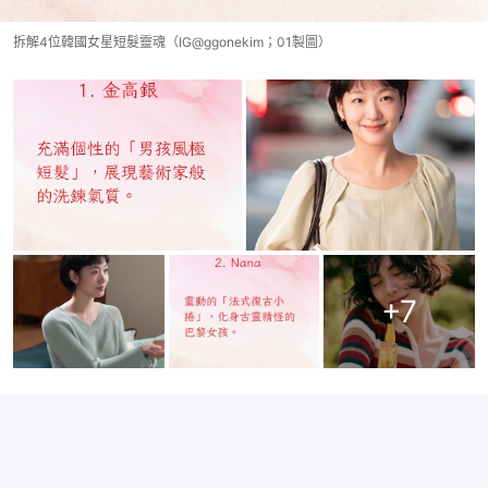
拆解4位韓國女星短髮靈魂（IG@ggonekim；01製圖）
+
7