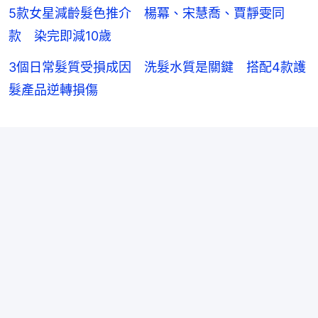
5款女星減齡髮色推介 楊冪、宋慧喬、賈靜雯同
款 染完即減10歲
3個日常髮質受損成因 洗髮水質是關鍵 搭配4款護
髮產品逆轉損傷