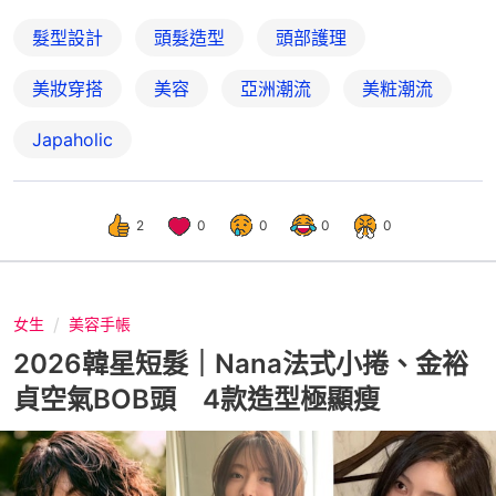
髮型設計
頭髮造型
頭部護理
美妝穿搭
美容
亞洲潮流
美粧潮流
Japaholic
2
0
0
0
0
女生
美容手帳
2026韓星短髮｜Nana法式小捲、金裕
貞空氣BOB頭 4款造型極顯瘦