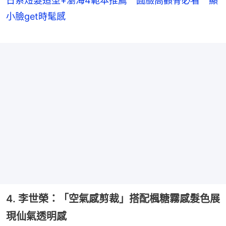
日系短髮造型+瀏海4範本推薦 圓臉高顴骨必看 顯
小臉get時髦感
4. 李世榮：「空氣感剪裁」搭配楓糖霧感髮色展
現仙氣透明感