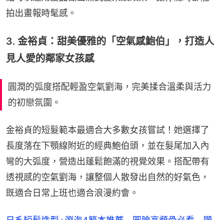
拍出畫報時髦感。
3. 金裕貞：甜美優雅的「空氣感鮑伯」，打造人
見人愛的鄰家女孩感
圓潤的弧度搭配輕盈空氣劉海，完美揉合溫柔與活力
的初戀氛圍。
金裕貞的短髮範本最適合大多數女孩嘗試！她選擇了
長度落在下顎線附近的經典鮑伯頭，並在髮尾加入內
彎的大弧度，營造出蓬鬆飽滿的視覺效果。搭配帶有
透視感的空氣劉海，讓整個人散發出自然的好氣色，
既適合日常上班也適合浪漫約會。