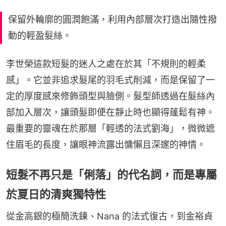
保留外輪廓的圓潤飽滿，利用內部層次打造出隨性撥
動的輕盈髮絲。
李世榮這款短髮的迷人之處在於其「不規則的輕柔
感」。它並非追求髮尾的羽毛式削減，而是保留了一
定的厚度感來修飾頭型與臉側。髮型師透過在髮絲內
部加入層次，讓頭髮即便在靜止時也顯得蓬鬆有神。
最重要的靈魂在於那層「輕透的法式劉海」，微微遮
住眉毛的長度，讓眼神流露出慵懶且深邃的神情。
短髮不再只是「俐落」的代名詞，而是專屬
於夏日的清爽獨特性
從金高銀的極簡洗鍊、Nana 的法式復古，到金裕貞