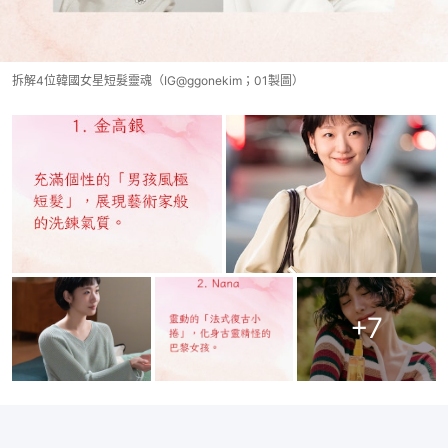
拆解4位韓國女星短髮靈魂（IG@ggonekim；01製圖）
+
7