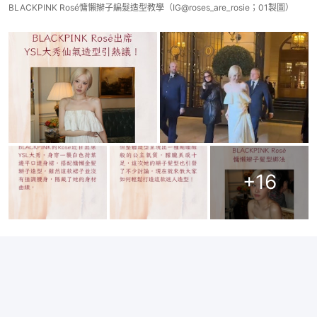
BLACKPINK Rosé慵懶辮子編髮造型教學（IG@roses_are_rosie；01製圖）
+
16