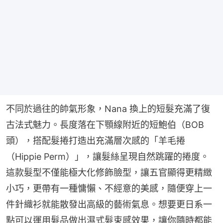
不同於過往的帥氣形象，Nana 換上的短髮充滿了復
古法式魅力。長度落在下顎線附近的短鮑伯（BOB
頭），搭配髮捲打造出充滿層次感的「羊毛捲
（Hippie Perm）」，讓髮絲呈現自然跳躍的捲度。
這款髮型不僅能極大化修飾臉型，讓五官顯得更精緻
小巧，更帶有一種慵懶、不經意的美感，隨便穿上一
件針織衫就能散發出高級的藝術氣息。想要更日系一
點可以運用髮品做出濕式髮束感效果，讓你隨時都能