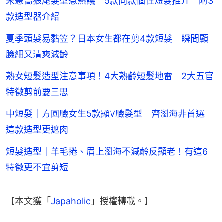
宋慧喬狼尾髮型惹熱議 5款同款個性短髮推介 附3
款造型器介紹
夏季頭髮易黏笠？日本女生都在剪4款短髮 瞬間顯
臉細又清爽減齡
熟女短髮造型注意事項！4大熟齡短髮地雷 2大五官
特徵剪前要三思
中短髮｜方圓臉女生5款顯V臉髮型 齊瀏海非首選
這款造型更遮肉
短髮造型｜羊毛捲、眉上瀏海不減齡反顯老！有這6
特徵更不宜剪短
【本文獲「
Japaholic
」授權轉載。】