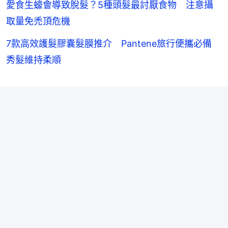
愛食生蠔會導致脫髮？5種頭髮最討厭食物 注意攝
取量免禿頂危機
7款高效護髮膠囊髮膜推介 Pantene旅行便攜必備
秀髮維持柔順