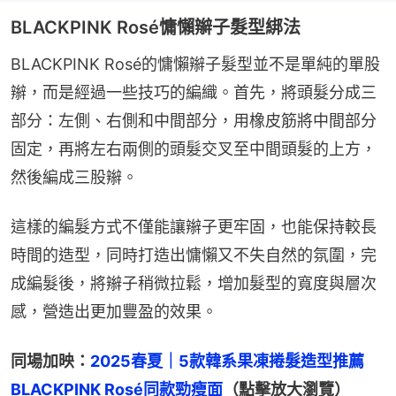
BLACKPINK Rosé慵懶辮子髮型綁法
BLACKPINK Rosé的慵懶辮子髮型並不是單純的單股
辮，而是經過一些技巧的編織。首先，將頭髮分成三
部分：左側、右側和中間部分，用橡皮筋將中間部分
固定，再將左右兩側的頭髮交叉至中間頭髮的上方，
然後編成三股辮。
這樣的編髮方式不僅能讓辮子更牢固，也能保持較長
時間的造型，同時打造出慵懶又不失自然的氛圍，完
成編髮後，將辮子稍微拉鬆，增加髮型的寬度與層次
感，營造出更加豐盈的效果。
同場加映：
2025春夏｜5款韓系果凍捲髮造型推薦　
BLACKPINK Rosé同款勁瘦面
（點擊放大瀏覽）