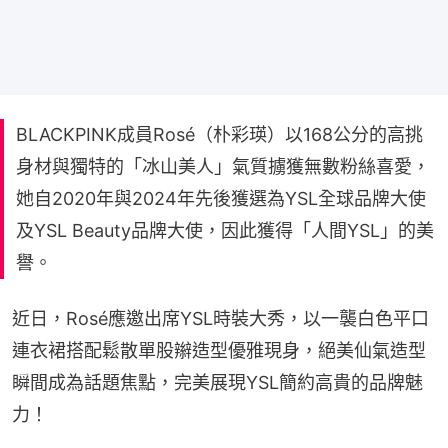
BLACKPINK成員Rosé（朴彩瑛）以168公分的高挑
身材與獨特的「冰山美人」氣質擄獲無數粉絲喜愛，
她自2020年與2024年先後獲選為YSL全球品牌大使
及YSL Beauty品牌大使，因此獲得「人間YSL」的美
譽。
近日，Rosé應邀出席YSL時裝大秀，以一襲白色平口
連衣裙搭配鬆散單股辮造型優雅現身，絕美仙氣造型
瞬間成為話題焦點，完美展現YSL簡約高貴的品牌魅
力！