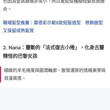
也因為金高銀臉非常小，所以駕馭這種極短髮就很適
合。
職場髮型推薦｜鄭恩彩示範8款短髮造型 修飾臉型
又保留成熟氣質
2. Nana：靈動的「法式復古小捲」，化身古靈
精怪的巴黎女孩
細緻的羊毛捲度與圓潤輪廓，散發濃厚的情緒美學與
浪漫風情。