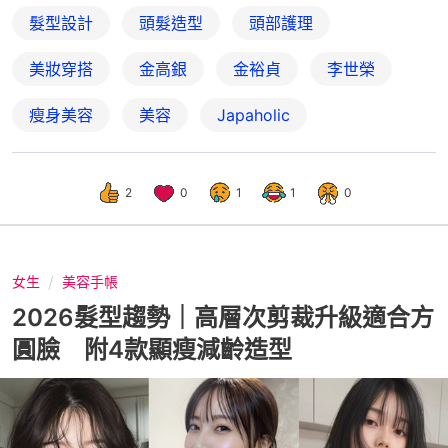
髮型設計
頭髮造型
頭部護理
美妝穿搭
金高銀
金裕貞
李世榮
瘦身美容
美容
Japaholic
2
0
1
1
0
女生
美容手帳
2026髮型趨勢｜高層次剪裁升級適合方
圓臉 附4款顯瘦減齡造型