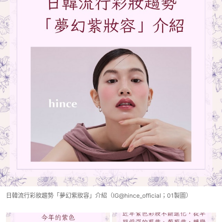
日韓流行彩妝趨勢「夢幻紫妝容」介紹（IG@hince_official；01製圖）