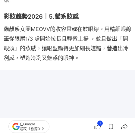
MV)
彩妝趨勢2026｜5.貓系妝感
貓顏系女團MEOVV的妝容靈魂在於眼線。用精細眼線
筆從眼尾1/3 處開始拉長且輕微上揚 ，並且做出「開
眼頭」的妝感，讓眼型顯得更加細長嫵媚，營造出冷
冽感，塑造冷冽又魅惑的眼神。
1
在Google
追蹤《香港01》