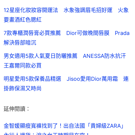
12星座化妝妝容開運法 水象強調眉毛招好運 火象
要畫酒紅色腮紅
7款專櫃潤唇膏必買推薦 Dior可做晚間唇膜 Prada
解決唇部暗沉
男女適用5款人氣夏日防曬推薦 ANESSA防水抗汗
王嘉爾同款必買
明星愛用5款保養品精選 Jisoo愛用Dior萬用霜 連
掛飾保濕又時尚
延伸閱讀：
金智媛顯瘦寬褲找到了！出自法國「貴婦級ZARA」