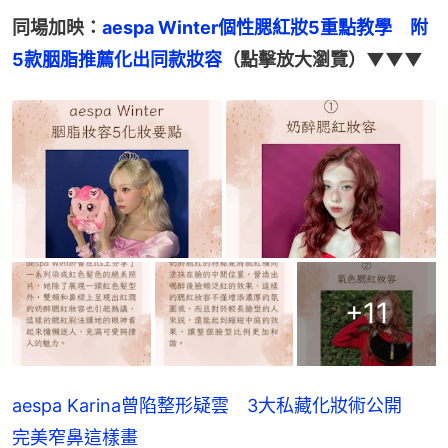
同場加映：
aespa Winter個性腮紅妝5重點教學　附
5款胭脂推薦化出同款妝容
（點擊放大瀏覽）▼▼▼
+
11
aespa Karina曾陷整形疑雲 3大私藏化妝術公開
完美窄鼻這樣畫