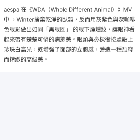
aespa 在《WDA（Whole Different Animal）》MV 
中 ，Winter捨棄乾淨的臥蠶，反而用灰紫色與深咖啡
色眼影做出如同「黑眼圈」 的眼下煙燻妝，讓眼神看
起來帶有楚楚可憐的病態美。眼頭與鼻樑銜接處點上
珍珠白高光，既增強了面部的立體感，營造一種頹廢
而精緻的高級美。