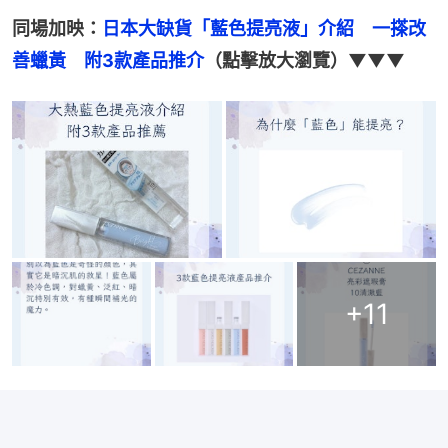
同場加映：
日本大缺貨「藍色提亮液」介紹　一搽改
善蠟黃　附3款產品推介
（點擊放大瀏覽）▼▼▼
+
11