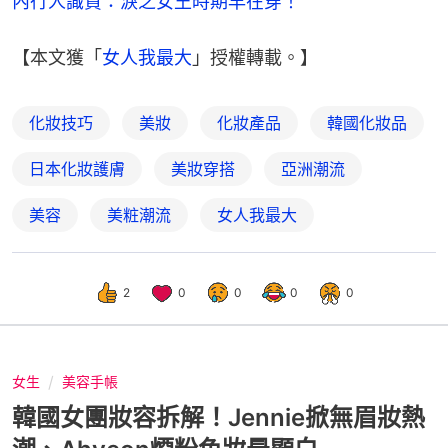
內行人識貨：淚之女王時期早在穿！
【本文獲「
女人我最大
」授權轉載。】
化妝技巧
美妝
化妝產品
韓國化妝品
日本化妝護膚
美妝穿搭
亞洲潮流
美容
美粧潮流
女人我最大
2
0
0
0
0
女生
美容手帳
韓國女團妝容拆解！Jennie掀無眉妝熱