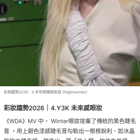
彩妝趨勢2026｜3.末世病嬌感妝容 (IG@imwinter)
彩妝趨勢2026｜4.Y3K 未來感眼妝
《WDA》MV 中， Winter眼妝捨棄了傳統的黑色睫毛
膏 ，用上銀色漆感睫毛膏勾勒出一根根銳利、如冰晶