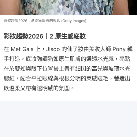
彩妝趨勢2026｜漂染無眉妝的興起 (Getty images)
彩妝趨勢2026｜2.原生感底妝
在 Met Gala 上，Jisoo 的仙子妝由美妝大師 Pony 親
手打造，底妝強調猶如原生肌膚的通透水光感，亮點
在於雙頰與眼下位置掃上帶有細閃的高光與玻璃水光
腮紅，配合平拉眼線與根根分明的束感睫毛，營造出
既溫柔又帶有透明感的氛圍。