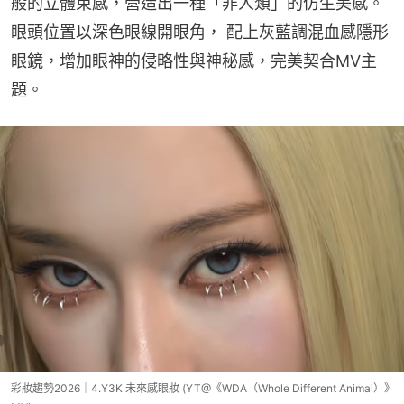
般的立體束感，營造出一種「非人類」的仿生美感。 
眼頭位置以深色眼線開眼角， 配上灰藍調混血感隱形
眼鏡，增加眼神的侵略性與神秘感，完美契合MV主
題。
彩妝趨勢2026｜4.Y3K 未來感眼妝 (YT@《WDA（Whole Different Animal）》