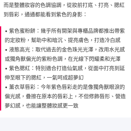
而是整體妝容的色調協調，從妝前打底、打亮、腮紅
到唇彩，通通都能看到紫色的身影：
• 紫色蜜粉餅：幾乎所有開架與專櫃品牌都推出帶紫
的定妝粉，幫助中和暗沉、提亮膚色，打造冷白感
• 液態高光：取代過去的金色珠光光澤，改用水光感
或獨角獸偏光的紫粉色調，在光線下閃耀柔和光澤
• 紫色腮紅：特別適合打造仙氣感，從面中打亮到延
伸至眼下的腮紅，一氣呵成超夢幻
• 薰衣草唇彩：今年紫色唇彩走的是像獨角獸眼淚的
偏光感，疊擦在原本的唇彩上，不但修飾唇形、營造
夢幻感，也能讓整體妝感更一致