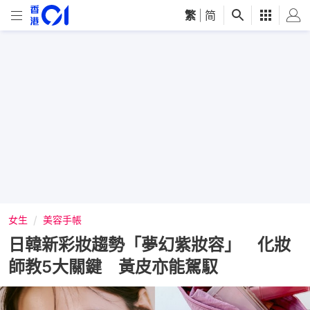
繁
|
简
女生
美容手帳
日韓新彩妝趨勢「夢幻紫妝容」 化妝
師教5大關鍵 黃皮亦能駕馭