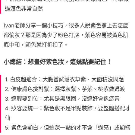
過渡色非常自然
Ivan老師分享一個小技巧，很多人說紫色擦上去怎麼
都偏灰？那是因為少了粉色打底，紫色容易被黃色肌
底中和，顯色就打折扣了。
小總結：想畫好紫色妝，這幾點要記住！
1. 白皮超適合：大膽嘗試薰衣草紫、大面積沒問題
2. 健康膚色挑對紫：選擇灰紫、芋紫、桃紫做過渡
3. 遮瑕要到位：尤其是黑眼圈，沒遮好會像瘀青
4. 妝容要統一：紫色妝不是單點裝飾，要整體搭配才
仙
5. 紫色會顯白，但選深一點的才不會「過亮」或顯髒