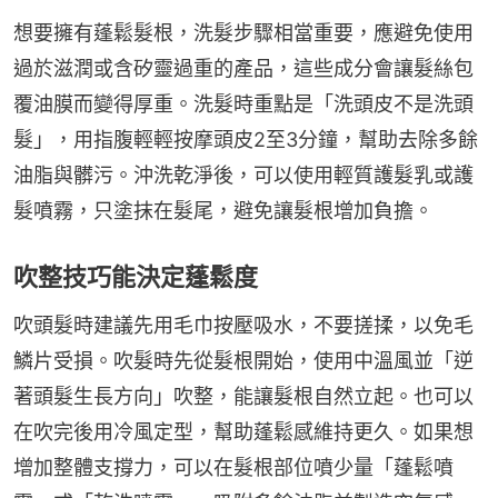
想要擁有蓬鬆髮根，洗髮步驟相當重要，應避免使用
過於滋潤或含矽靈過重的產品，這些成分會讓髮絲包
覆油膜而變得厚重。洗髮時重點是「洗頭皮不是洗頭
髮」，用指腹輕輕按摩頭皮2至3分鐘，幫助去除多餘
油脂與髒污。沖洗乾淨後，可以使用輕質護髮乳或護
髮噴霧，只塗抹在髮尾，避免讓髮根增加負擔。
吹整技巧能決定蓬鬆度
吹頭髮時建議先用毛巾按壓吸水，不要搓揉，以免毛
鱗片受損。吹髮時先從髮根開始，使用中溫風並「逆
著頭髮生長方向」吹整，能讓髮根自然立起。也可以
在吹完後用冷風定型，幫助蓬鬆感維持更久。如果想
增加整體支撐力，可以在髮根部位噴少量「蓬鬆噴