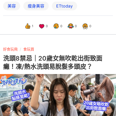
美容
瘦身美容
ETtoday
1
0
0
0
0
好食玩飛
食玩買
洗頭8禁忌｜20歲女無吹乾出街致面
癱！凍/熱水洗頭易脫髮多頭皮？