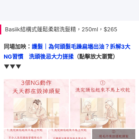
Basiik結構式蓬鬆柔韌洗髮精，250ml，$265
同場加映：
護髮｜為何頭髮毛躁扁塌出油？拆解3大
NG習慣　洗頭後忌大力搓揉
（點擊放大瀏覽）
▼▼▼