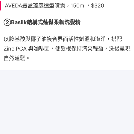
AVEDA豐盈蓬感造型噴霧，150ml，$320
②Basiik結構式蓬鬆柔韌洗髮精
以胺基酸與椰子油複合界面活性劑溫和潔淨，搭配 
Zinc PCA 與咖啡因，使髮根保持清爽輕盈，洗後呈現
自然蓬鬆。