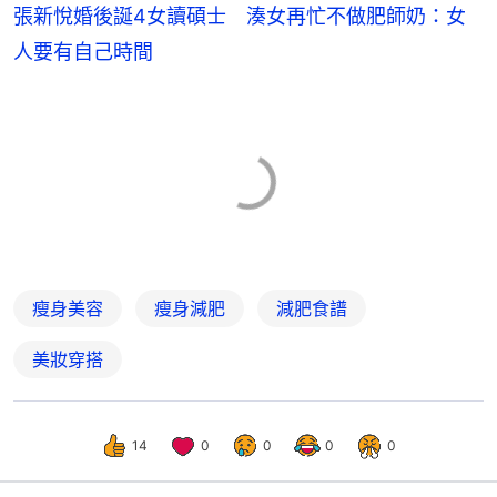
張新悅婚後誕4女讀碩士 湊女再忙不做肥師奶：女
人要有自己時間
瘦身美容
瘦身減肥
減肥食譜
美妝穿搭
14
0
0
0
0