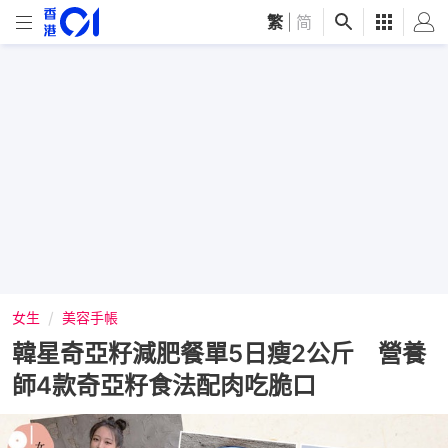
繁
|
简
女生
美容手帳
韓星奇亞籽減肥餐單5日瘦2公斤 營養
師4款奇亞籽食法配肉吃脆口