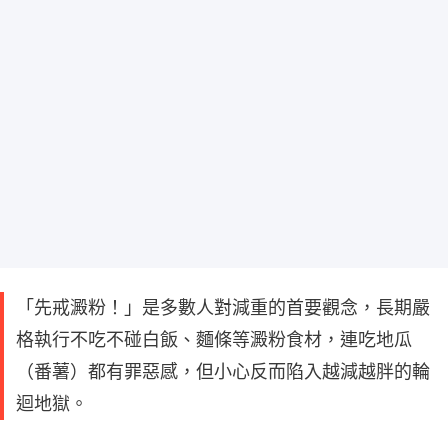
「先戒澱粉！」是多數人對減重的首要觀念，長期嚴
格執行不吃不碰白飯、麵條等澱粉食材，連吃地瓜
（番薯）都有罪惡感，但小心反而陷入越減越胖的輪
迴地獄。