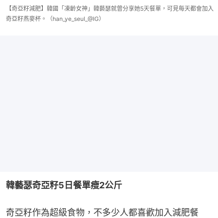
【奇亞籽減肥】韓國「凍齡女神」韓藝瑟就曾分享她5天餐單，可見每天都會加入
奇亞籽燕麥杯。（han_ye_seul_@IG）
韓藝瑟奇亞籽5日餐單瘦2公斤
奇亞籽作為超級食物，不多少人都喜歡加入減肥餐