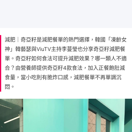
減肥｜奇亞籽是減肥餐單的熱門選擇，韓國「凍齡女
神」韓藝瑟與ViuTV主持李蔓瑩也分享奇亞籽減肥餐
單。奇亞籽如何食法可提升減肥效果？哪一類人不適
合？由營養師提供奇亞籽4款食法，加入正餐飽肚減
食量，當小吃則有脆炸口感，減肥餐單不再單調沉
悶。