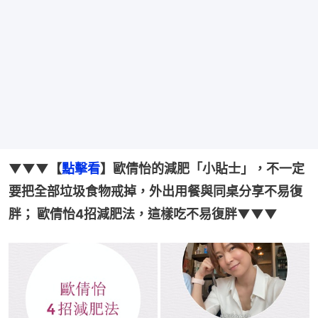
▼▼▼【
點擊看
】歐倩怡的減肥「小貼士」，不一定
要把全部垃圾食物戒掉，外出用餐與同桌分享不易復
胖； 歐倩怡4招減肥法，這樣吃不易復胖▼▼▼