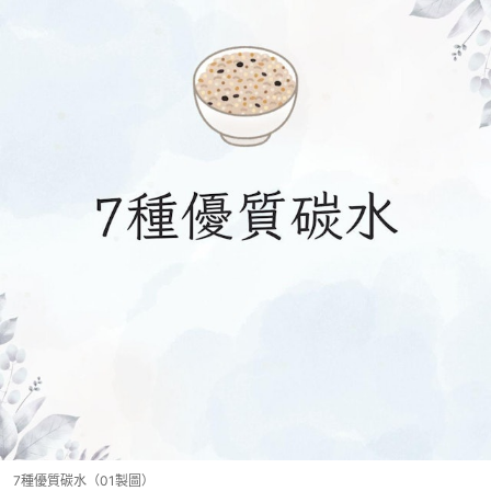
7種優質碳水（01製圖）