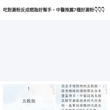
吃對澱粉反成燃脂好幫手，中醫推薦7種好澱粉👇👇👇