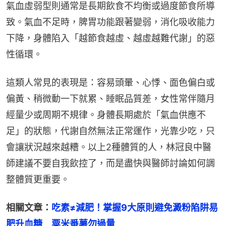
氣血虛弱型則通常是長期飲食不均衡或過度節食所導
致。氣血不足時，脾胃功能跟著變弱，消化吸收能力
下降，身體陷入「越節食越虛、越虛越難代謝」的惡
性循環。
這類人常見的表現是：容易頭暈、心悸、面色偏白或
偏黃、稍微動一下就累、睡眠品質差，女性常伴隨月
經量少或周期不規律。身體長期處於「氣血供應不
足」的狀態，代謝自然無法正常運作，光靠少吃，只
會讓狀況越來越糟。以上2種體質的人，林冠良中醫
師建議不要自我飲控了，而是盡快與醫師討論如何調
整體質更重要。
相關文章：
吃素≠減肥！掌握9大原則避免澱粉陷阱易
肥升血糖　粟米番薯勿過量