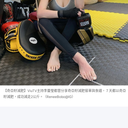
【奇亞籽減肥】ViuTV主持李蔓瑩都曾分享奇亞籽減肥餐單與食譜，７天都以奇亞
籽減肥，成功減走2公斤。（ReneeBobo@IG）