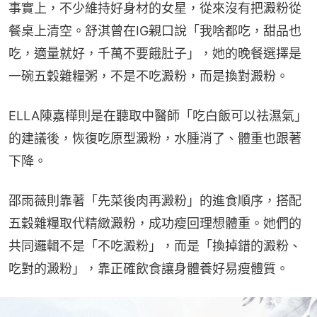
事實上，不少維持好身材的女星，從來沒有把澱粉從
餐桌上清空。舒淇曾在IG親口說「我啥都吃，甜品也
吃，適量就好，千萬不要餓肚子」，她的晚餐選擇是
一碗五穀雜糧粥，不是不吃澱粉，而是換對澱粉。
ELLA陳嘉樺則是在聽取中醫師「吃白飯可以祛濕氣」
的建議後，恢復吃原型澱粉，水腫消了、體重也跟著
下降。
邵雨薇則靠著「先菜後肉再澱粉」的進食順序，搭配
五穀雜糧取代精緻澱粉，成功瘦回理想體重。她們的
共同邏輯不是「不吃澱粉」，而是「換掉錯的澱粉、
吃對的澱粉」，靠正確飲食讓身體養好易瘦體質。