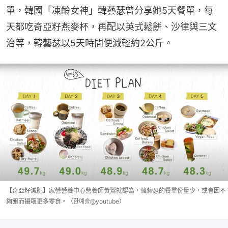
單，韓國「凍齡女神」韓藝瑟曾分享她5天餐單，每
天都吃奇亞籽燕麥杯，再配以英式鬆餅、沙律與三文
治等，韓藝瑟以5天時間便減輕約2公斤。
【奇亞籽減肥】家營營養中心營養師黃鶯就認為，韓藝瑟的餐單份量少，或會因不
夠飽而攝取更多零食。（한예슬@youtube）