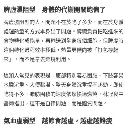
脾虛濕阻型 身體的代謝開關跑偏了
脾虛濕阻型的人，問題不在於吃了多少，而在於身體
處理熱量的方式本身出了問題。脾臟負責把吃進來的
食物轉化成能量，再輸送到全身每個細胞，但脾虛時
這個轉化過程效率極低，熱量更傾向被「打包存起
來」，而不是拿去燃燒利用。
這類人常見的表現是：腹部特別容易囤脂、下肢容易
水腫沉重、大便黏滯、整天身體沉重提不起勁。即使
吃得不多，脂肪囤積的速度依然快過燃燒，林冠良中
醫師指出，這不是自律問題，而是體質問題。
氣血虛弱型 越節食越虛，越虛越難瘦