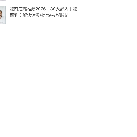
妝前底霜推薦2026｜30大必入手妝
前乳：解決保濕/提亮/妝容服貼