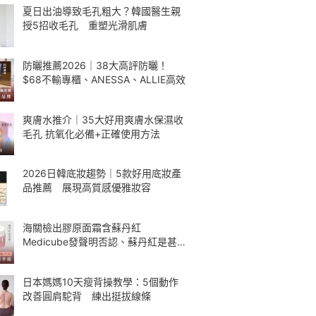
夏日出油導致毛孔粗大？韓國醫生親
授5招收毛孔 重塑光滑肌膚
防曬推薦2026｜38大高評防曬！
$68不輸專櫃、ANESSA、ALLIE高效
爽膚水推介｜35大好用爽膚水保濕收
毛孔 抗氧化必備+正確使用方法
2026日韓底妝趨勢｜5款好用底妝產
品推薦 展現高質感優雅妝容
海關檢出膠原面霜含蘇丹紅
Medicube發聲明否認、蘇丹紅是甚
麼
日本媽媽10天瘦背操教學：5個動作
改善圓肩駝背 練出挺拔線條