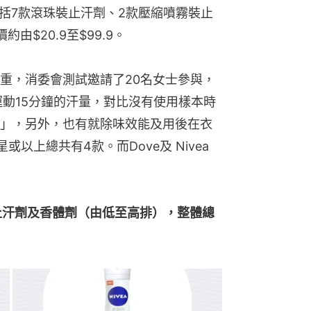
包括7款滾珠裝止汗劑、2款壓縮噴霧裝止
$20.9至$99.9。
重，消委會測試邀請了20名女士參與，
運動15分鐘的汗量，對比沒有使用樣本時
」，另外，也有就除味效能及用後在衣
上總共有4款。而Dove及 Nivea 
止汗劑及香體劑（由低至高排），整體總