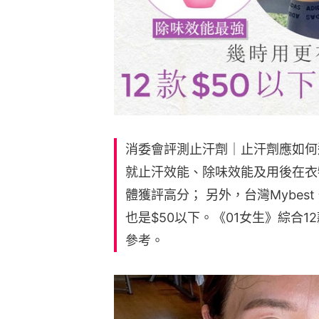
消委會評測止汗劑｜止汗劑應如何
就止汗效能、除味效能及用後在衣
體獲評高分； 另外，台灣Mybes
也是$50以下。《01女生》綜合
參考。