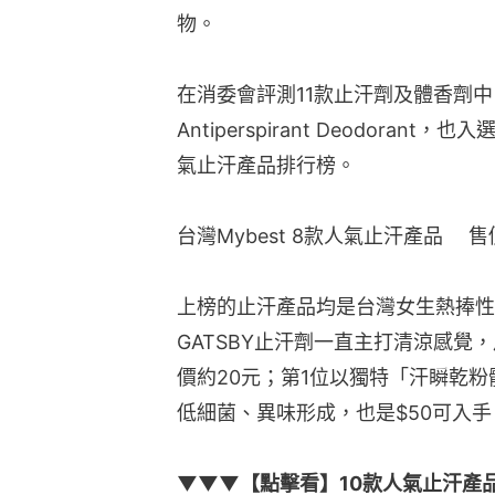
物。
在消委會評測11款止汗劑及體香劑中，評為
Antiperspirant Deodorant，也入
氣止汗產品排行榜。
台灣Mybest 8款人氣止汗產品 　售
上榜的止汗產品均是台灣女生熱捧性
GATSBY止汗劑一直主打清涼感覺
價約20元；第1位以獨特「汗瞬乾
低細菌、異味形成，也是$50可入手
▼▼▼【點擊看】10款人氣止汗產