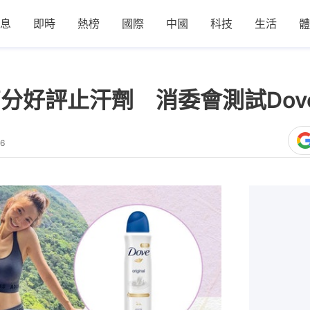
息
即時
熱榜
國際
中國
科技
生活
體
高分好評止汗劑 消委會測試Do
06