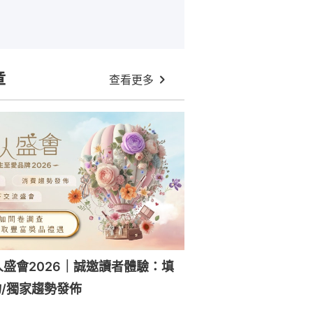
章
查看更多
人盛會2026｜誠邀讀者體驗：填
/獨家趨勢發佈