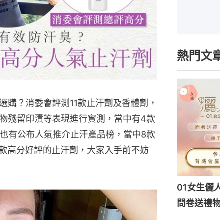
熱門文
選購？消委會評測11款止汗劑及香體劑，
物殘留印漬等表現進行實測，當中有4款
t 也有公布人氣推介止汗產品榜，當中8款
12款高分好評的止汗劑，大家入手前不妨
01女生儷
問卷送禮物