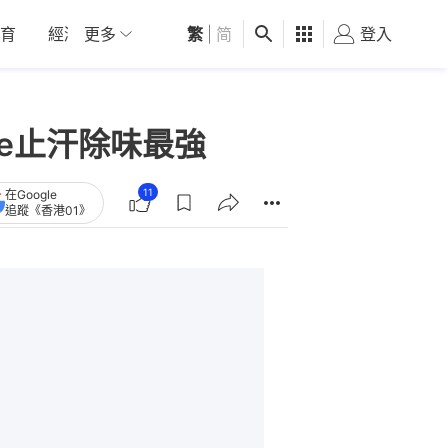
育
經濟
更多
01深圳
繁
觀點
|
简
健康
好食玩飛
登入
女
ve止汗除味最強
11
在Google
追蹤《香港01》