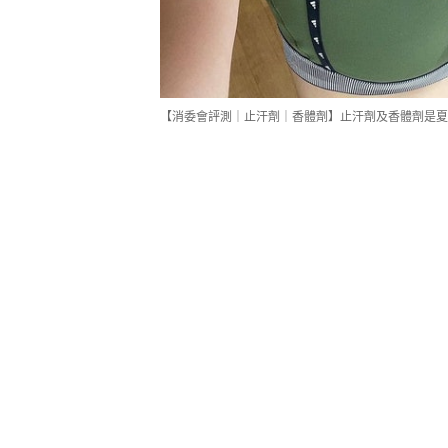
【消委會評測｜止汗劑｜香體劑】止汗劑及香體劑是夏日必