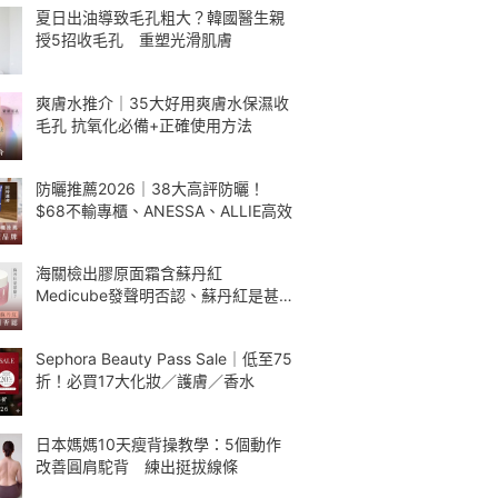
夏日出油導致毛孔粗大？韓國醫生親
授5招收毛孔 重塑光滑肌膚
爽膚水推介｜35大好用爽膚水保濕收
毛孔 抗氧化必備+正確使用方法
防曬推薦2026｜38大高評防曬！
$68不輸專櫃、ANESSA、ALLIE高效
海關檢出膠原面霜含蘇丹紅
Medicube發聲明否認、蘇丹紅是甚
麼
Sephora Beauty Pass Sale｜低至75
折！必買17大化妝／護膚／香水
日本媽媽10天瘦背操教學：5個動作
改善圓肩駝背 練出挺拔線條