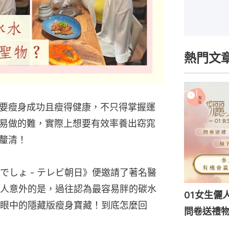
熱門文
要瘦身成功且瘦得健康，不只得掌握運
易做的難，實際上想要有效率養出窈窕
釐清！
でしょ - テレビ朝日》便邀請了著名醫
人意外的是，過往認為最容易胖的碳水
01女生儷
眼中的隱藏版瘦身寶藏！到底怎麼回
問卷送禮物