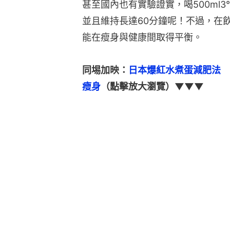
甚至國內也有實驗證實，喝500ml3
並且維持長達60分鐘呢！不過，在
能在瘦身與健康間取得平衡。
同埸加映：
日本爆紅水煮蛋減肥法　
瘦身
（點擊放大瀏覽）▼▼▼