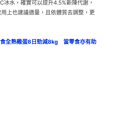
°C冰水，確實可以提升4.5%新陳代謝，
飲用上也建議適量，且依體質去調整，更
食全熟雞蛋8日勁減8kg　當零食亦有助