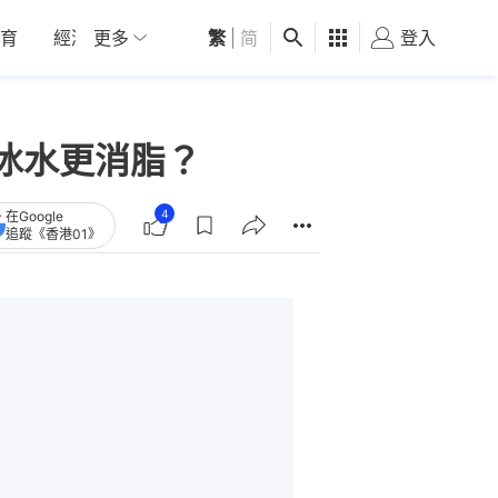
育
經濟
更多
01深圳
繁
觀點
|
简
健康
好食玩飛
登入
女
冰水更消脂？
4
在Google
追蹤《香港01》