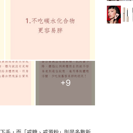
+
9
下手，而「戒糖、戒澱粉」則是多數新