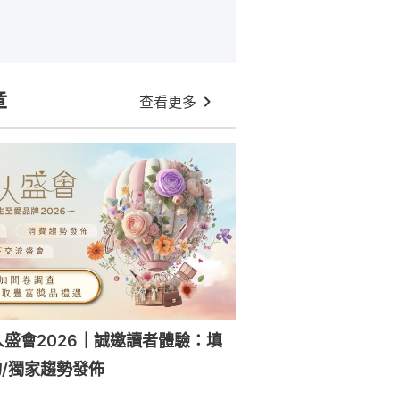
章
查看更多
人盛會2026｜誠邀讀者體驗：填
/獨家趨勢發佈