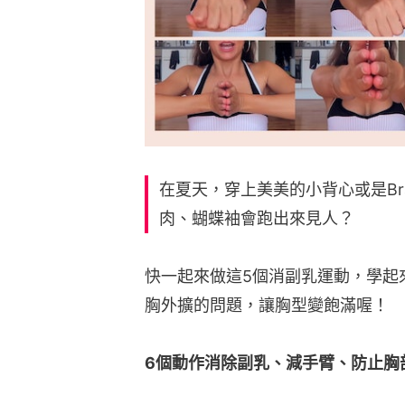
在夏天，穿上美美的小背心或是Br
肉、蝴蝶袖會跑出來見人？
快一起來做這5個消副乳運動，學起
胸外擴的問題，讓胸型變飽滿喔！
6個動作消除副乳、減手臂、防止胸