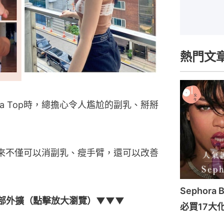
熱門文
a Top時，總擔心令人尷尬的副乳、掰掰
來不僅可以消副乳、瘦手臂，還可以改善
Sephora 
部外擴（點擊放大瀏覽）▼▼▼
必買17大