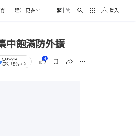
育
經濟
更多
01深圳
繁
觀點
|
简
健康
好食玩飛
登入
女
集中飽滿防外擴
4
在Google
追蹤《香港01》