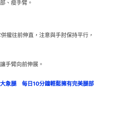
部、瘦手臂。
掌併攏往前伸直，注意與手肘保持平行，
讓手臂向前伸展。
大象腿　每日10分鐘輕鬆擁有完美腿部