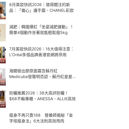
8月美妝快訊2026｜值得關注的新
品：「偏心」護手霜、CHANEL彩妝
減肥｜韓國爆紅「坐姿減肥運動」！
簡單4個動作坐著就能輕鬆瘦5kg
7月美妝快訊2026｜16大值得注意：
L’Oréal多個品牌香港官網將停用
海關檢出膠原面霜含蘇丹紅
Medicube發聲明否認、蘇丹紅是甚
麼
防曬推薦2026｜38大高評防曬！
$68不輸專櫃、ANESSA、ALLIE高效
瘦身不再只靠168 營養師揭秘「金
字塔瘦身法」6大法則高效甩肉