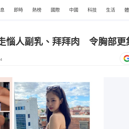
息
即時
熱榜
國際
中國
科技
生活
體
走惱人副乳、拜拜肉 令胸部更
04