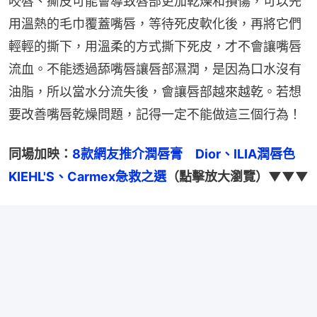
咬唇、撕皮可能會導致唇部更加乾燥和損傷，可以先
用溫熱的毛巾覆蓋嘴唇，等待死皮軟化後，再將它們
輕輕的撕下，用溫柔的方式撕下死皮，才不會讓嘴唇
流血。不能透過舔嘴唇讓唇部濕潤，是因為口水沒有
油脂，所以當水分流失後，會讓唇部越來越乾。若想
要改善嘴唇乾燥問題，記得一定不能做這三個行為！
同場加映：
8款網友推介潤唇膏　Dior、ILIA潤唇色　
KIEHL'S、Carmex急救之選
（點擊放大瀏覽）▼▼▼