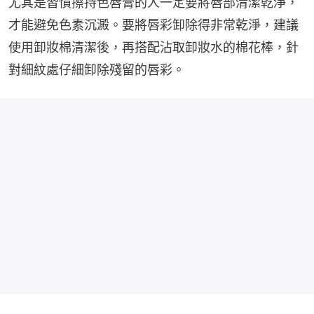
尤其是習慣擦持色唇膏的人一定要將唇部清潔乾淨，
才能避免色素沉澱。要將唇彩卸除得非常乾淨，建議
使用卸妝棉清潔後，再搭配沾取卸妝水的棉花棒，針
對細紋處仔細卸除殘留的唇彩。