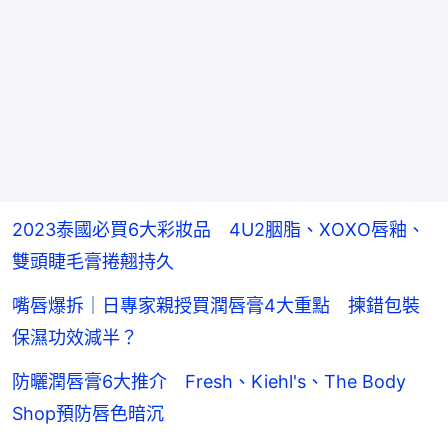
2023泰國必買6大彩妝品 4U2胭脂、XOXO唇釉、
雙頭睫毛膏捲翹持久
嘴唇爆拆｜日專家親授買潤唇膏4大重點 揀錯包裝
保濕功效減半？
防曬潤唇膏6大推介 Fresh、Kiehl's、The Body
Shop預防唇色暗沉