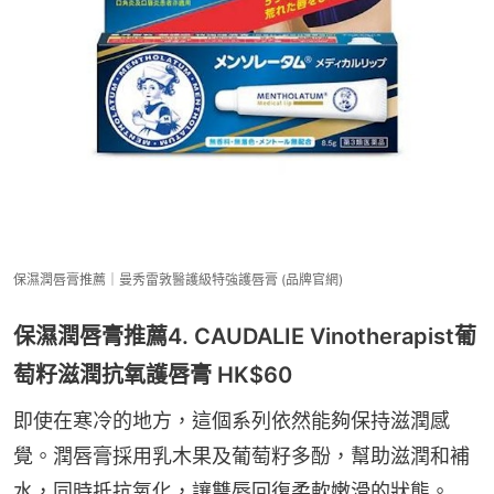
保濕潤唇膏推薦｜曼秀雷敦醫護級特強護唇膏 (品牌官網)
保濕潤唇膏推薦4. CAUDALIE Vinotherapist葡
萄籽滋潤抗氧護唇膏 HK$60
即使在寒冷的地方，這個系列依然能夠保持滋潤感
覺。潤唇膏採用乳木果及葡萄籽多酚，幫助滋潤和補
水，同時扺抗氧化，讓雙唇回復柔軟嫩滑的狀態。