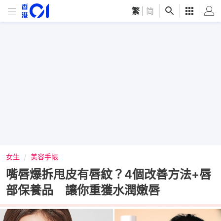
繁
|
简
女生
美容手帳
嘴唇爆拆甩皮有唇紋？4個改善方法+唇
部保養品 讓你重獲水潤嫩唇