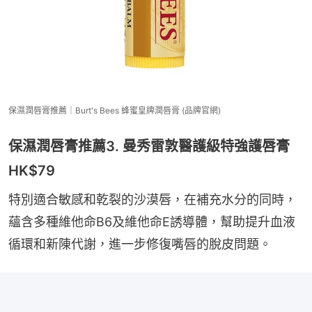
保濕潤唇膏推薦｜Burt's Bees 蜂蜜皇牌潤唇膏 (品牌官網)
保濕潤唇膏推薦3. 曼秀雷敦醫護級特強護唇膏
HK$79
特別適合敏感和乾裂的沙漠唇，在補充水分的同時，
蘊含多種維他命B6及維他命E誘導體，幫助提升血液
循環和新陳代謝，進一步修復嘴唇的脫皮問題。