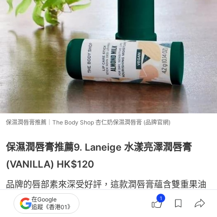
保濕潤唇膏推薦｜The Body Shop 杏仁奶保濕潤唇膏 (品牌官網)
保濕潤唇膏推薦9. Laneige 水漾亮澤潤唇膏
(VANILLA) HK$120
品牌的唇部素來深受好評，這款潤唇膏蘊含雙重果油
鎖水配方，包括乳木果油及棕櫚果油，質感柔滑豐
1
在Google
追蹤《香港01》
盈，可以溫柔呵護乾燥雙唇，高效補濕，同時滋養修