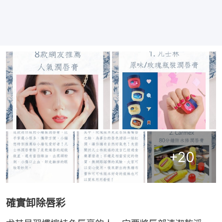
+
20
確實卸除唇彩