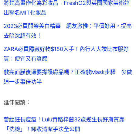
將梵高畫作化為彩妝品！FreshO2與英國國家美術館
出聯名MIT化妝品
2023必買開架美白精華 網友激推：平價好用，提亮
去暗沈超有效！
ZARA必買隱藏好物$150入手！內行人大讚比衣服好
買：便宜又有質感
敷完面膜後還要搽護膚品嗎？正確敷Mask步驟 少做
這一步事倍功半
延伸閱讀：
曾經狂長痘痘！Lulu黃路梓茵32歲逆生長好膚質靠
「洗臉」！卸妝清潔手法全公開