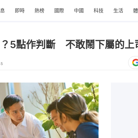
息
即時
熱榜
國際
中國
科技
生活
體
？5點作判斷 不敢鬧下屬的上
45