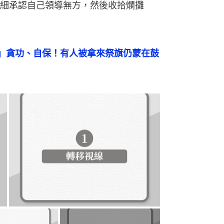
細承認自己領導無方，然後收拾爛攤
」貪功、自保！有人被拿來祭旗仍蒙在鼓