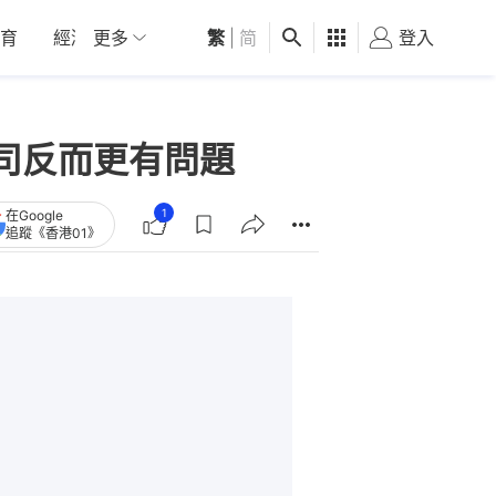
育
經濟
更多
01深圳
繁
觀點
|
简
健康
好食玩飛
登入
女
司反而更有問題
1
在Google
追蹤《香港01》