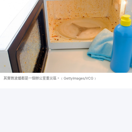
其實微波爐都是一個辦公室重災區。﹙GettyImages/VCG﹚