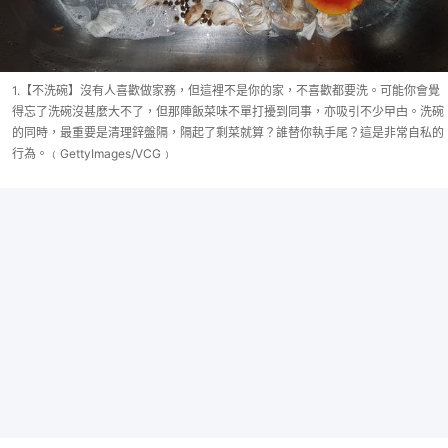
1.【不洗碗】沒有人喜歡做家務，但這裡不是你的家，不喜歡都要洗。可能你會覺
得忘了洗碗沒甚麼大不了，但那陣飯菜味不單打擾到同事，亦吸引不少曱甴。洗碗
的同時，最重要是清理鋅盤隔，隔起了剩菜就算？誰替你執手尾？這是非常自私的
行為。﹙GettyImages/VCG﹚