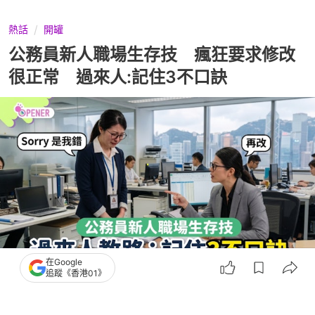
熱話
開罐
公務員新人職場生存技 瘋狂要求修改
很正常 過來人:記住3不口訣
在Google
追蹤《香港01》
撰文：
聯合新聞網
出版：
2026-07-10 16:00
更新：
2026-07-12 12:07