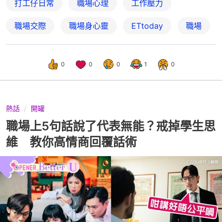
打工仔日常
職場心理
工作壓力
職場交際
職場身心靈
ETtoday
職場
0
0
0
1
0
熱話
開罐
職場上5句話說了代表無能？戒掉學生思
維 教你高情商回覆話術