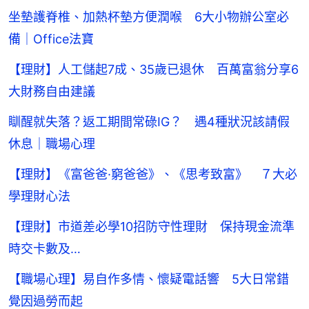
坐墊護脊椎、加熱杯墊方便潤喉 6大小物辦公室必
備｜Office法寶
【理財】人工儲起7成、35歲已退休 百萬富翁分享6
大財務自由建議
瞓醒就失落？返工期間常碌IG？ 遇4種狀況該請假
休息｜職場心理
【理財】《富爸爸·窮爸爸》、《思考致富》 ７大必
學理財心法
【理財】市道差必學10招防守性理財 保持現金流準
時交卡數及…
【職場心理】易自作多情、懷疑電話響 5大日常錯
覺因過勞而起