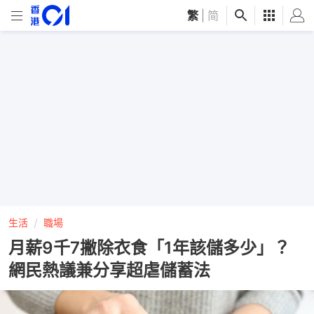
繁
|
简
生活
職場
月薪9千7撇除衣食「1年該儲多少」？
網民熱議兼分享超虐儲蓄法