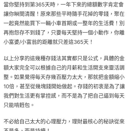
當你堅持到第365天時，一年下來的總額數字肯定會
讓你瞬間清醒！原來那些平時隨手花掉的零錢，聚在
一起竟然能買下一輛小車首期或一整年的生活費！別
再抱怨存不到錢了，只要每天堅持一個小動作，你離
小富婆/小富翁的距離就只差這365天！
以上分享的這幾種存錢法其實都只是公式，具體的金
額大家完全可以根據自己的月薪和生活開支來靈活調
整。如果覺得每天存幾百壓力太大，那就把金額縮小
10倍，甚至從幾塊錢開始做起。存錢的初衷是為了讓
我們對生活更有掌控感，而不是為了把自己逼到每天
只能啃麪包。
不必給自己太大的心理壓力，理財最核心的秘訣從來
不是多，而是持續！