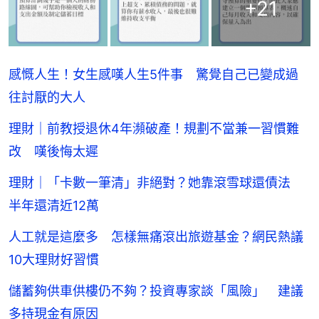
+
21
感慨人生！女生感嘆人生5件事 驚覺自己已變成過
往討厭的大人
理財｜前教授退休4年瀕破產！規劃不當兼一習慣難
改 嘆後悔太遲
理財｜「卡數一筆清」非絕對？她靠滾雪球還債法
半年還清近12萬
人工就是這麼多 怎樣無痛滾出旅遊基金？網民熱議
10大理財好習慣
儲蓄夠供車供樓仍不夠？投資專家談「風險」 建議
多持現金有原因