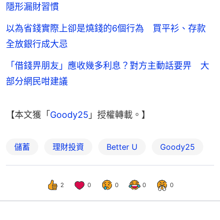
隱形漏財習慣
以為省錢實際上卻是燒錢的6個行為 買平衫、存款
全放銀行成大忌
「借錢畀朋友」應收幾多利息？對方主動話要畀 大
部分網民咁建議
【本文獲「
Goody25
」授權轉載。】
儲蓄
理財投資
Better U
Goody25
2
0
0
0
0