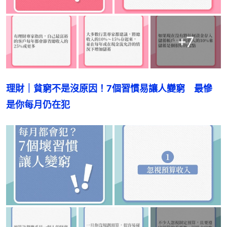
+
7
理財｜貧窮不是沒原因！7個習慣易讓人變窮　最慘
是你每月仍在犯