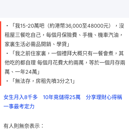
・「我15-20萬吧（約港幣36,000至48000元），沒
租屋三餐吃自己，每個月保險費、手機、機車汽油，
家裏生活必需品開銷、學貸」
・「我之前住家裏，一個禮拜大概只有一餐會煮，其
他吃的都自理 每個月花費大約兩萬，等於一個月存兩
萬、一年24萬」
・「無法存，房租先噴3分之1」
女生月入8千多 10年竟儲得25萬 分享理財心得稱
一事最考定力
有人則無奈表示：