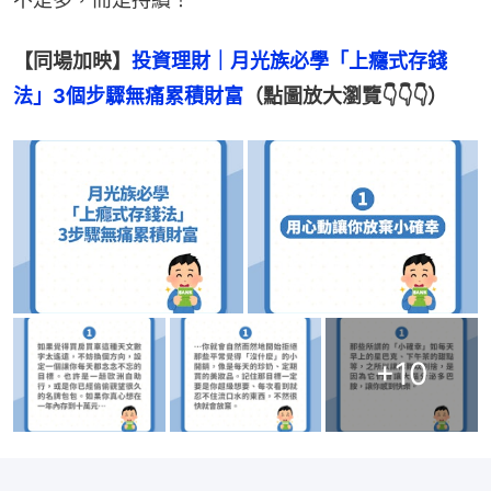
【同場加映】
投資理財｜月光族必學「上癮式存錢
法」3個步驟無痛累積財富
（點圖放大瀏覽👇👇👇）
+
10