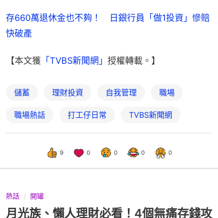
存660萬退休金也不夠！　日銀行員「做1投資」慘賠
快破產
【本文獲
「TVBS新聞網」
授權轉載。】
儲蓄
理財投資
自我管理
職場
職場熱話
打工仔日常
TVBS新聞網
9
0
0
0
0
熱話
開罐
月光族、懶人理財必看！4個無痛存錢攻