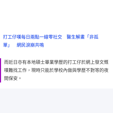
打工仔嘆每日兩點一線零社交 醫生解畫「非孤
單」 網民淚崩共鳴
而近日亦有本地碩士畢業學歷的打工仔於網上發文慨
嘆難找工作，現時只能於學校內做與學歷不對等的夜
間保安。