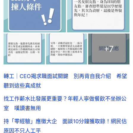
+
7
轉工｜CEO揭求職面試關鍵 別再背自我介紹 希望
聽到這些真成就
找工作薪水比發展更重要？年輕人寧做餐飲不坐辦公
室 嘆讀書無用
持「零經驗」應徵大企 面談10分鐘獲取錄！網民估
原因不只人工平