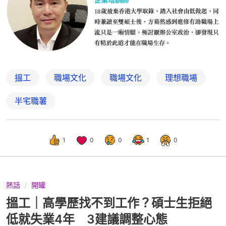
搵工
職場文化
職場文化
理想職場
半宅職薯
1
0
0
1
0
熱話
開罐
搵工｜高學歷找不到工作？碩士生拒絕
低就失業4年 3建議調整心態