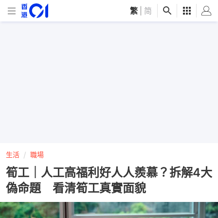
繁
|
简
生活
職場
筍工｜人工高福利好人人羨慕？拆解4大
偽命題 看清筍工真實面貌