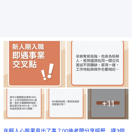
+
11
年輕人心態果真出了事？00後老闆分享經歷 嘆3個