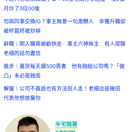
月炒了3位00後
勿與同事交換IG？事主無意一句激嬲人 幸獲升職卻
被杯葛終被炒掉
辭職｜剛入職竟被勸快走 事主六神無主 有人提醒
老細的話勿盡信
進步｜蓋茨每天讀500頁書 他有蝕給公司嗎？「做
凸」未必是蝕底
解僱｜公司不裁員也有方法迫人走！老細出這幾招
代表他想放棄你